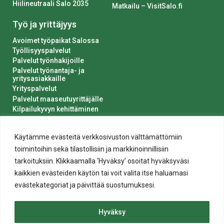
Hiilineutraali Salo 2035
Matkailu – VisitSalo.fi
Työ ja yrittäjyys
Avoimet työpaikat Salossa
Työllisyyspalvelut
Palvelut työnhakijoille
Palvelut työnantaja- ja
yritysasiakkaille
Yrityspalvelut
Palvelut maaseutuyrittäjälle
Kilpailukyvyn kehittäminen
Luvat ja ilmoitukset
Kaupungin hankinnat
Käytämme evästeitä verkkosivuston välttämättömiin
toimintoihin sekä tilastollisiin ja markkinoinnillisiin
tarkoituksiin. Klikkaamalla ‘Hyväksy’ osoitat hyväksyväsi
kaikkien evästeiden käytön tai voit valita itse haluamasi
evästekategoriat ja päivittää suostumuksesi.
Tietosuoja
Hyväksy
Evästeiden käyttö