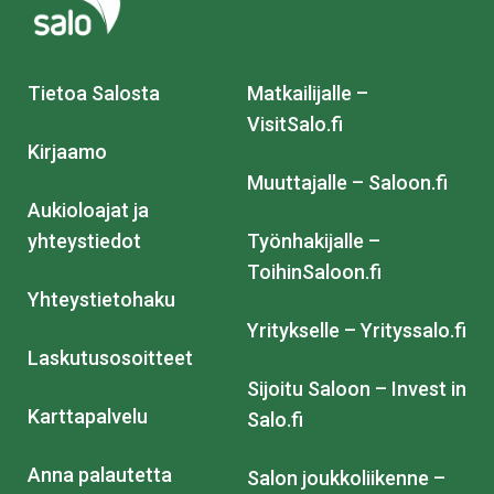
Tietoa Salosta
Matkailijalle –
VisitSalo.fi
Kirjaamo
Muuttajalle – Saloon.fi
Aukioloajat ja
yhteystiedot
Työnhakijalle –
ToihinSaloon.fi
Yhteystietohaku
Yritykselle – Yrityssalo.fi
Laskutusosoitteet
Sijoitu Saloon – Invest in
Karttapalvelu
Salo.fi
Anna palautetta
Salon joukkoliikenne –