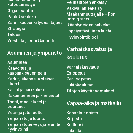
Pelihaittojen ehkäisy
kotoutumistyö
Väkivallan ehkäisy
Organisaatio
Maahanmuuttajalle – For
Päätöksenteko
immigrants
Salon kaupunki työnantajana
Ikääntyneiden palvelut
Strategia
Lapsiystävällinen kunta
Talous
Hyvinvointiblogi
Viestintä ja markkinointi
Varhaiskasvatus ja
Asuminen ja ympäristö
koulutus
Asuminen
Varhaiskasvatus
Kaavoitus ja
kaupunkisuunnittelu
Esiopetus
Kadut, liikenne ja yleiset
Perusopetus
alueet
Lukiokoulutus
Kartat ja paikkatieto
Tilojen käyttöanomukset
Rakentaminen ja kiinteistöt
Tontit, maa-alueet ja
Vapaa-aika ja matkailu
osoitteet
Vesi- ja jätehuolto
Kansalaisopisto
Ympäristö ja luonto
Kirjasto
Ympäristöterveys ja eläinten
Kulttuuri
hyvinvointi
Liikunta