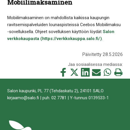
Mobiilimaksaminen
Mobiilimaksaminen on mahdollista kaikissa kaupungin
ravitsemispalveluiden lounaspisteissä Ceebos Mobiilimaksu
-sovelluksella. Ohjeet sovelluksen käyttöön löydät
Salon
verkkokaupasta (https://verkkokauppa.salo.fi/)
.
Päivitetty 28.5.2026
Jaa sosiaalisessa mediassa:
Jaa
Jaa
Jaa
Jaa
Jaa
Tulosta
tämä
tämä
tämä
tämä
tämä
tämä
Facebookissa
Twitterissä
LinkedIn:ssä
sähköpostitse
WhatsApp:ss
sivu
Salon kaupunki, PL 77 (Tehdaskatu 2), 24101 SALO
kirjaamo@salo.fi
| puh.
02 7781
| Y-tunnus 0139533-1