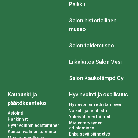
Paikku
Salon historiallinen
museo
Salon taidemuseo
Liikelaitos Salon Vesi
Salon Kaukolämpö Oy
Kaupunki ja
Hyvinvointi ja osallisuus
päätöksenteko
Hyvinvoinnin edistäminen
Vaikuta ja osallistu
Asiointi
Yhteisöllinen toiminta
Hankinnat
Mielenterveyden
Hyvinvoinnin edistäminen
edistäminen
Kansainvälinen toiminta
Ehkäisevä päihdetyö
Maahanmuutto- ja