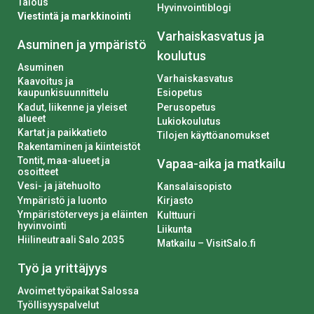
Talous
Hyvinvointiblogi
Viestintä ja markkinointi
Varhaiskasvatus ja
Asuminen ja ympäristö
koulutus
Asuminen
Varhaiskasvatus
Kaavoitus ja
kaupunkisuunnittelu
Esiopetus
Kadut, liikenne ja yleiset
Perusopetus
alueet
Lukiokoulutus
Kartat ja paikkatieto
Tilojen käyttöanomukset
Rakentaminen ja kiinteistöt
Tontit, maa-alueet ja
Vapaa-aika ja matkailu
osoitteet
Vesi- ja jätehuolto
Kansalaisopisto
Ympäristö ja luonto
Kirjasto
Ympäristöterveys ja eläinten
Kulttuuri
hyvinvointi
Liikunta
Hiilineutraali Salo 2035
Matkailu – VisitSalo.fi
Työ ja yrittäjyys
Avoimet työpaikat Salossa
Työllisyyspalvelut