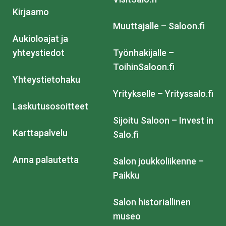
Kirjaamo
Muuttajalle – Saloon.fi
Aukioloajat ja
yhteystiedot
Työnhakijalle –
ToihinSaloon.fi
Yhteystietohaku
Yritykselle – Yrityssalo.fi
Laskutusosoitteet
Sijoitu Saloon – Invest in
Karttapalvelu
Salo.fi
Anna palautetta
Salon joukkoliikenne –
Paikku
Salon historiallinen
museo