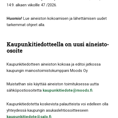
14.9. alkaen viikollle 47 /2026.
Huomio!
Lue aineiston kokoamisen ja lähettämisen uudet
tarkemmat ohjeet alla.
Kaupunkitiedotteella on uusi aineisto-
osoite
Kaupunkitiedotteen aineiston kokoaa ja editoi jatkossa
kaupungin mainostoimistokumppani Moods Oy.
Muistathan siis käyttää aineiston toimituksessa uutta
sähköpostiosoitetta
kaupunkitiedote@moods.fi
.
Kaupunkitiedotetta koskevista palautteista voi edelleen olla
yhteydessä kaupungin asukaslehtiosoitteeseen
kaupunkitiedote@salo.fi
.