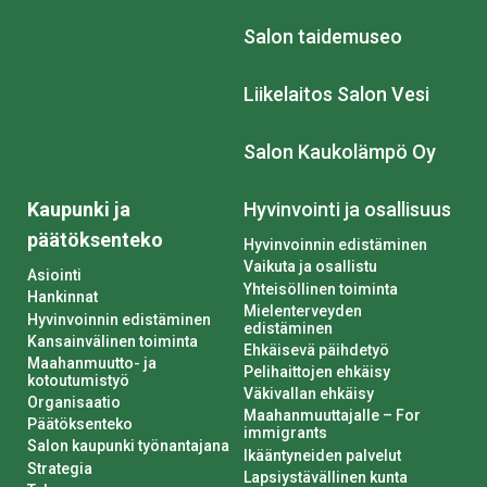
Salon taidemuseo
Liikelaitos Salon Vesi
Salon Kaukolämpö Oy
Kaupunki ja
Hyvinvointi ja osallisuus
päätöksenteko
Hyvinvoinnin edistäminen
Vaikuta ja osallistu
Asiointi
Yhteisöllinen toiminta
Hankinnat
Mielenterveyden
Hyvinvoinnin edistäminen
edistäminen
Kansainvälinen toiminta
Ehkäisevä päihdetyö
Maahanmuutto- ja
Pelihaittojen ehkäisy
kotoutumistyö
Väkivallan ehkäisy
Organisaatio
Maahanmuuttajalle – For
Päätöksenteko
immigrants
Salon kaupunki työnantajana
Ikääntyneiden palvelut
Strategia
Lapsiystävällinen kunta