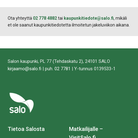
Facebookissa
Twitterissä
LinkedIn:ssä
sähköpostitse
WhatsApp:ss
sivu
Ota yhteyttä
02 778 4882
tai
kaupunkitiedote@salo.fi
, mikäli
et ole saanut kaupunkitiedotetta ilmoitetun jakeluviikon aikana.
Salon kaupunki, PL 77 (Tehdaskatu 2), 24101 SALO
kirjaamo@salo.fi
| puh.
02 7781
| Y-tunnus 0139533-1
Tietoa Salosta
Matkailijalle –
VisitSalo.fi