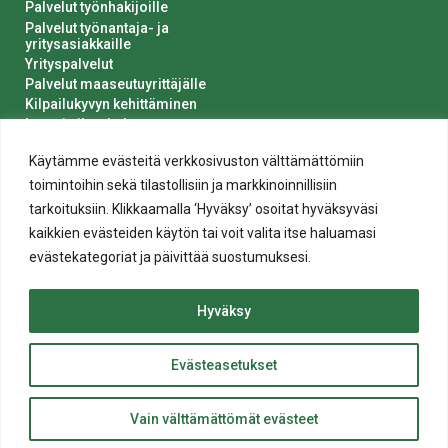
Palvelut työnhakijoille
Palvelut työnantaja- ja
yritysasiakkaille
Yrityspalvelut
Palvelut maaseutuyrittäjälle
Kilpailukyvyn kehittäminen
Luvat ja ilmoitukset
Kaupungin hankinnat
Käytämme evästeitä verkkosivuston välttämättömiin
toimintoihin sekä tilastollisiin ja markkinoinnillisiin
tarkoituksiin. Klikkaamalla ‘Hyväksy’ osoitat hyväksyväsi
kaikkien evästeiden käytön tai voit valita itse haluamasi
evästekategoriat ja päivittää suostumuksesi.
Tietosuoja
Hyväksy
Evästeiden käyttö
Saavutettavuusseloste
Evästeasetukset
ylös
© 2020 Salon kaupunki
Takaisin
Website crafted by
Evermade
.
Vain välttämättömät evästeet