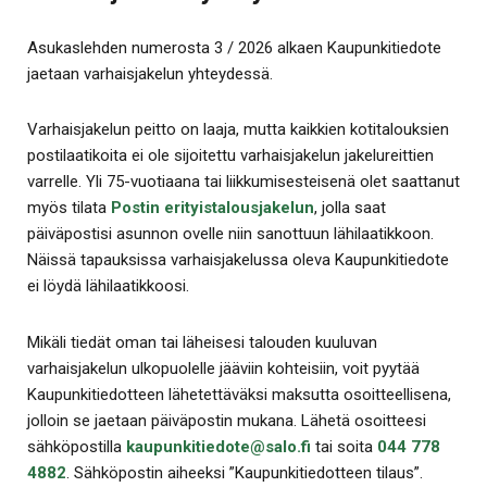
Asukaslehden numerosta 3 / 2026 alkaen Kaupunkitiedote
jaetaan varhaisjakelun yhteydessä.
Varhaisjakelun peitto on laaja, mutta kaikkien kotitalouksien
postilaatikoita ei ole sijoitettu varhaisjakelun jakelureittien
varrelle. Yli 75-vuotiaana tai liikkumisesteisenä olet saattanut
myös tilata
Postin erityistalousjakelun
, jolla saat
päiväpostisi asunnon ovelle niin sanottuun lähilaatikkoon.
Näissä tapauksissa varhaisjakelussa oleva Kaupunkitiedote
ei löydä lähilaatikkoosi.
Mikäli tiedät oman tai läheisesi talouden kuuluvan
varhaisjakelun ulkopuolelle jääviin kohteisiin, voit pyytää
Kaupunkitiedotteen lähetettäväksi maksutta osoitteellisena,
jolloin se jaetaan päiväpostin mukana. Lähetä osoitteesi
sähköpostilla
kaupunkitiedote@salo.fi
tai soita
044 778
4882
. Sähköpostin aiheeksi ”Kaupunkitiedotteen tilaus”.