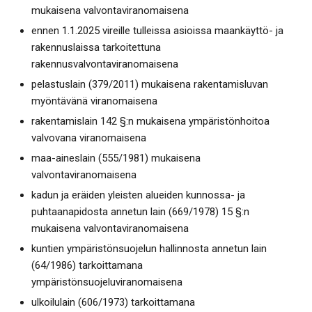
mukaisena valvontaviranomaisena
ennen 1.1.2025 vireille tulleissa asioissa maankäyttö- ja
rakennuslaissa tarkoitettuna
rakennusvalvontaviranomaisena
pelastuslain (379/2011) mukaisena rakentamisluvan
myöntävänä viranomaisena
rakentamislain 142 §:n mukaisena ympäristönhoitoa
valvovana viranomaisena
maa-aineslain (555/1981) mukaisena
valvontaviranomaisena
kadun ja eräiden yleisten alueiden kunnossa- ja
puhtaanapidosta annetun lain (669/1978) 15 §:n
mukaisena valvontaviranomaisena
kuntien ympäristönsuojelun hallinnosta annetun lain
(64/1986) tarkoittamana
ympäristönsuojeluviranomaisena
ulkoilulain (606/1973) tarkoittamana