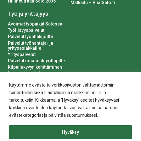
Hiilineutraali Salo 2035
Matkailu – VisitSalo.fi
Työ ja yrittäjyys
Avoimet työpaikat Salossa
Työllisyyspalvelut
Palvelut työnhakijoille
Palvelut työnantaja- ja
yritysasiakkaille
Yrityspalvelut
Palvelut maaseutuyrittäjälle
Kilpailukyvyn kehittäminen
Luvat ja ilmoitukset
Kaupungin hankinnat
Käytämme evästeitä verkkosivuston välttämättömiin
toimintoihin sekä tilastollisiin ja markkinoinnillisiin
tarkoituksiin. Klikkaamalla ‘Hyväksy’ osoitat hyväksyväsi
kaikkien evästeiden käytön tai voit valita itse haluamasi
evästekategoriat ja päivittää suostumuksesi.
Tietosuoja
Hyväksy
Evästeiden käyttö