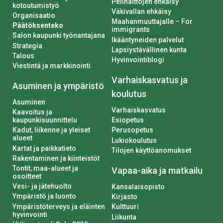
Pelihaittojen ehkäisy
kotoutumistyö
Väkivallan ehkäisy
Organisaatio
Maahanmuuttajalle – For
Päätöksenteko
immigrants
Salon kaupunki työnantajana
Ikääntyneiden palvelut
Strategia
Lapsiystävällinen kunta
Talous
Hyvinvointiblogi
Viestintä ja markkinointi
Varhaiskasvatus ja
Asuminen ja ympäristö
koulutus
Asuminen
Varhaiskasvatus
Kaavoitus ja
kaupunkisuunnittelu
Esiopetus
Kadut, liikenne ja yleiset
Perusopetus
alueet
Lukiokoulutus
Kartat ja paikkatieto
Tilojen käyttöanomukset
Rakentaminen ja kiinteistöt
Tontit, maa-alueet ja
Vapaa-aika ja matkailu
osoitteet
Vesi- ja jätehuolto
Kansalaisopisto
Ympäristö ja luonto
Kirjasto
Ympäristöterveys ja eläinten
Kulttuuri
hyvinvointi
Liikunta