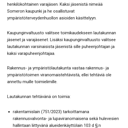
henkilökohtainen varajäsen. Kaksi jäsenistä nimeää
Someron kaupunki ja he osallistuvat
ympäristöterveydenhuollon asioiden käsittelyyn.
Kaupunginvaltuusto valitsee toimikaudekseen lautakunnan
jäsenet ja varajäsenet. Lisäksi kaupunginvaltuusto valitsee
lautakunnan varsinaisista jäsenistä sille puheenjohtajan ja
kaksi varapuheenjohtajaa.
Rakennus- ja ympäristölautakunta vastaa rakennus- ja
ympäristötoimen viranomaistehtävistä, ellei tehtäviä ole
annettu muille toimielimille.
Lautakunnan tehtävänä on toimia:
rakentamislain (751/2023) tarkoittamana
rakennusvalvonta- ja lupaviranomaisena sekä hulevesien
hallintaan liittyvänä alueidenkäyttölain 103 d §:n