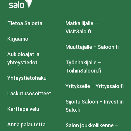
Tietoa Salosta
Matkailijalle –
VisitSalo.fi
Kirjaamo
Muuttajalle – Saloon.fi
Aukioloajat ja
yhteystiedot
Työnhakijalle –
ToihinSaloon.fi
Yhteystietohaku
Yritykselle – Yrityssalo.fi
Laskutusosoitteet
Sijoitu Saloon – Invest in
Karttapalvelu
Salo.fi
Anna palautetta
Salon joukkoliikenne –