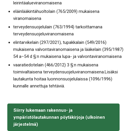
leirintäalueviranomaisena
eläinlääkintähuoltolain (765/2009) mukaisena
viranomaisena
terveydensuojelulain (763/1994) tarkoittamana
terveydensuojeluviranomaisena
elintarvikelain (297/2021), tupakkalain (549/2016)
mukaisena valvontaviranomaisena ja lääkelain (395/1987)
54 a–54 d §:n mukaisena lupa- ja valvontaviranomaisena
vaaratiedotelain (466/2012) 3 §:n mukaisena
toimivaltaisena terveydensuojeluviranomaisena.Lisäksi
lautakunta hoitaa luonnonsuojelulaissa (1096/1996)
kunnalle annettuja tehtäviä.
Siirry lukemaan rakennus- ja
ympäristölautakunnan pöytäkirjoja (ulkoinen
järjestelmä)