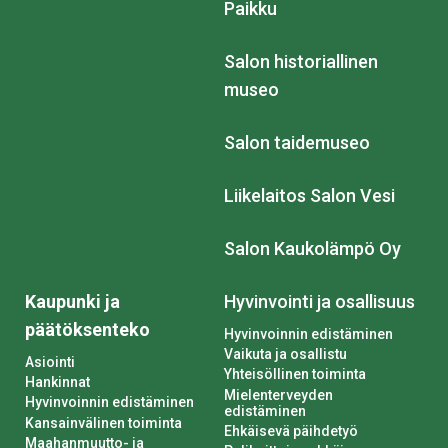
Paikku
Salon historiallinen
museo
Salon taidemuseo
Liikelaitos Salon Vesi
Salon Kaukolämpö Oy
Kaupunki ja
Hyvinvointi ja osallisuus
päätöksenteko
Hyvinvoinnin edistäminen
Vaikuta ja osallistu
Asiointi
Yhteisöllinen toiminta
Hankinnat
Mielenterveyden
Hyvinvoinnin edistäminen
edistäminen
Kansainvälinen toiminta
Ehkäisevä päihdetyö
Maahanmuutto- ja