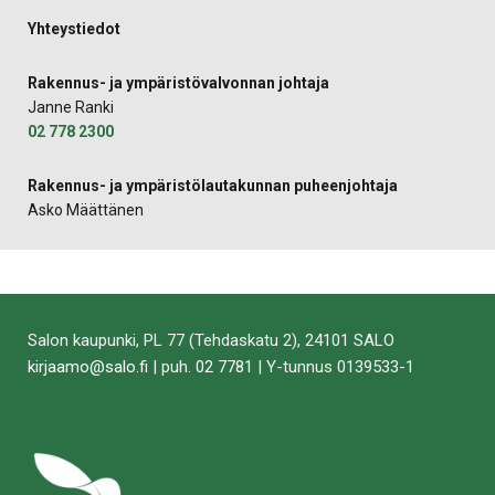
Yhteystiedot
Rakennus- ja ympäristövalvonnan johtaja
Janne Ranki
02 778 2300
Rakennus- ja ympäristölautakunnan puheenjohtaja
Asko Määttänen
Salon kaupunki, PL 77 (Tehdaskatu 2), 24101 SALO
kirjaamo@salo.fi
| puh.
02 7781
| Y-tunnus 0139533-1