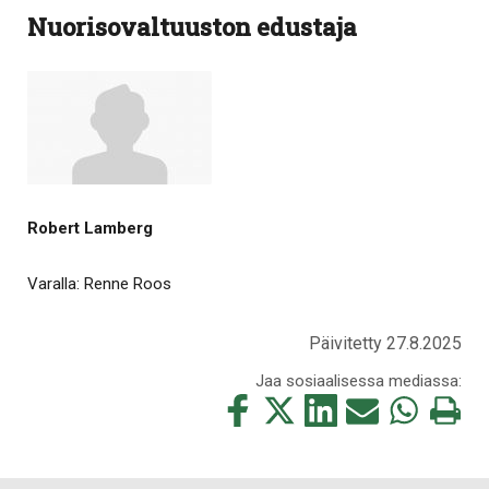
Nuorisovaltuuston edustaja
Robert Lamberg
Varalla: Renne Roos
Päivitetty 27.8.2025
Jaa sosiaalisessa mediassa:
Jaa
Jaa
Jaa
Jaa
Jaa
Tulosta
tämä
tämä
tämä
tämä
tämä
tämä
Facebookissa
Twitterissä
LinkedIn:ssä
sähköpostitse
WhatsApp:ss
sivu