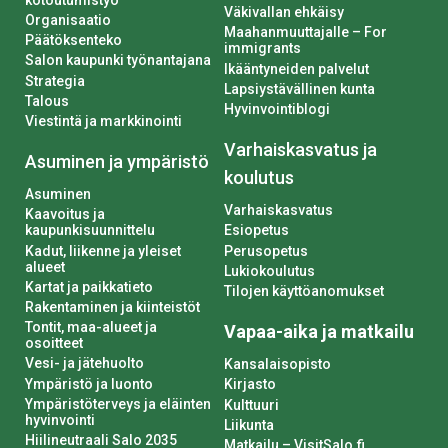
Väkivallan ehkäisy
Organisaatio
Maahanmuuttajalle – For
Päätöksenteko
immigrants
Salon kaupunki työnantajana
Ikääntyneiden palvelut
Strategia
Lapsiystävällinen kunta
Talous
Hyvinvointiblogi
Viestintä ja markkinointi
Varhaiskasvatus ja
Asuminen ja ympäristö
koulutus
Asuminen
Varhaiskasvatus
Kaavoitus ja
kaupunkisuunnittelu
Esiopetus
Kadut, liikenne ja yleiset
Perusopetus
alueet
Lukiokoulutus
Kartat ja paikkatieto
Tilojen käyttöanomukset
Rakentaminen ja kiinteistöt
Tontit, maa-alueet ja
Vapaa-aika ja matkailu
osoitteet
Vesi- ja jätehuolto
Kansalaisopisto
Ympäristö ja luonto
Kirjasto
Ympäristöterveys ja eläinten
Kulttuuri
hyvinvointi
Liikunta
Hiilineutraali Salo 2035
Matkailu – VisitSalo.fi