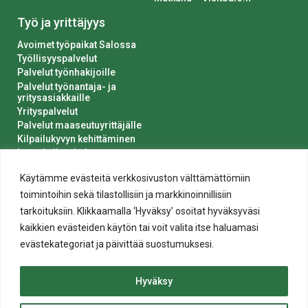
Työ ja yrittäjyys
Avoimet työpaikat Salossa
Työllisyyspalvelut
Palvelut työnhakijoille
Palvelut työnantaja- ja
yritysasiakkaille
Yrityspalvelut
Palvelut maaseutuyrittäjälle
Kilpailukyvyn kehittäminen
Luvat ja ilmoitukset
Kaupungin hankinnat
Käytämme evästeitä verkkosivuston välttämättömiin
toimintoihin sekä tilastollisiin ja markkinoinnillisiin
tarkoituksiin. Klikkaamalla ‘Hyväksy’ osoitat hyväksyväsi
kaikkien evästeiden käytön tai voit valita itse haluamasi
evästekategoriat ja päivittää suostumuksesi.
Tietosuoja
Hyväksy
Evästeiden käyttö
Saavutettavuusseloste