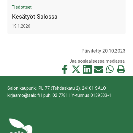
Tiedotteet
Kesätyöt Salossa
19.1.2026
Päivitetty 20.10.2023
Jaa sosiaalisessa mediassa:
Jaa
Jaa
Jaa
Jaa
Jaa
Tulosta
tämä
tämä
tämä
tämä
tämä
tämä
Facebookissa
Twitterissä
LinkedIn:ssä
sähköpostitse
WhatsApp:ss
sivu
Salon kaupunki, PL 77 (Tehdaskatu 2), 24101 SALO
kirjaamo@salo.fi
| puh.
02 7781
| Y-tunnus 0139533-1