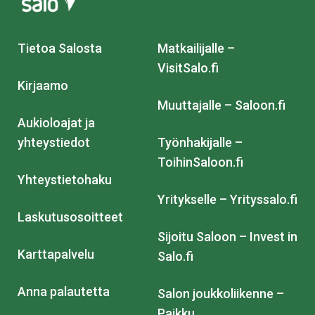
Tietoa Salosta
Matkailijalle –
VisitSalo.fi
Kirjaamo
Muuttajalle – Saloon.fi
Aukioloajat ja
yhteystiedot
Työnhakijalle –
ToihinSaloon.fi
Yhteystietohaku
Yritykselle – Yrityssalo.fi
Laskutusosoitteet
Sijoitu Saloon – Invest in
Karttapalvelu
Salo.fi
Anna palautetta
Salon joukkoliikenne –
Paikku