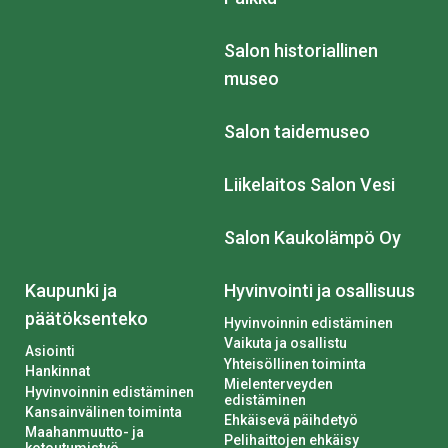
Salon historiallinen
museo
Salon taidemuseo
Liikelaitos Salon Vesi
Salon Kaukolämpö Oy
Kaupunki ja
Hyvinvointi ja osallisuus
päätöksenteko
Hyvinvoinnin edistäminen
Vaikuta ja osallistu
Asiointi
Yhteisöllinen toiminta
Hankinnat
Mielenterveyden
Hyvinvoinnin edistäminen
edistäminen
Kansainvälinen toiminta
Ehkäisevä päihdetyö
Maahanmuutto- ja
Pelihaittojen ehkäisy
kotoutumistyö