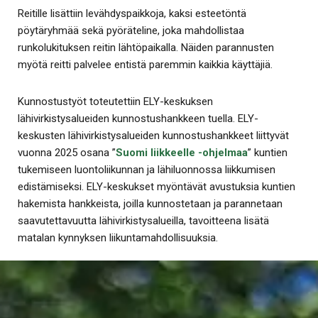
Reitille lisättiin levähdyspaikkoja, kaksi esteetöntä
pöytäryhmää sekä pyöräteline, joka mahdollistaa
runkolukituksen reitin lähtöpaikalla. Näiden parannusten
myötä reitti palvelee entistä paremmin kaikkia käyttäjiä.
Kunnostustyöt toteutettiin ELY-keskuksen
lähivirkistysalueiden kunnostushankkeen tuella. ELY-
keskusten lähivirkistysalueiden kunnostushankkeet liittyvät
vuonna 2025 osana ”
Suomi liikkeelle -ohjelmaa
” kuntien
tukemiseen luontoliikunnan ja lähiluonnossa liikkumisen
edistämiseksi. ELY-keskukset myöntävät avustuksia kuntien
hakemista hankkeista, joilla kunnostetaan ja parannetaan
saavutettavuutta lähivirkistysalueilla, tavoitteena lisätä
matalan kynnyksen liikuntamahdollisuuksia.