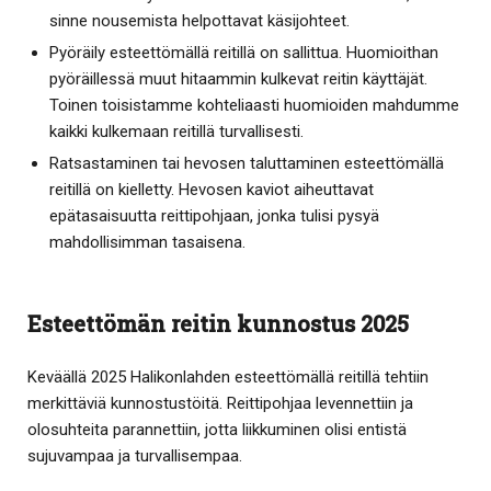
sinne nousemista helpottavat käsijohteet.
Pyöräily esteettömällä reitillä on sallittua. Huomioithan
pyöräillessä muut hitaammin kulkevat reitin käyttäjät.
Toinen toisistamme kohteliaasti huomioiden mahdumme
kaikki kulkemaan reitillä turvallisesti.
Ratsastaminen tai hevosen taluttaminen esteettömällä
reitillä on kielletty. Hevosen kaviot aiheuttavat
epätasaisuutta reittipohjaan, jonka tulisi pysyä
mahdollisimman tasaisena.
Esteettömän reitin kunnostus 2025
Keväällä 2025 Halikonlahden esteettömällä reitillä tehtiin
merkittäviä kunnostustöitä. Reittipohjaa levennettiin ja
olosuhteita parannettiin, jotta liikkuminen olisi entistä
sujuvampaa ja turvallisempaa.