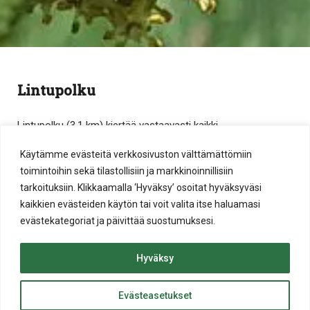
Lintupolku
Lintupolku (3,1 km) kiertää vastaavasti kaikki
vedenpuhdistamon altaat. Polun varrella on lintutorni sekä
Käytämme evästeitä verkkosivuston välttämättömiin
piilokojua. Lintupolun varrella on alueen linnustosta kertovia
toimintoihin sekä tilastollisiin ja markkinoinnillisiin
opastauluja. Reitti on helppokulkuinen, mutta se ei ole
tarkoituksiin. Klikkaamalla ‘Hyväksy’ osoitat hyväksyväsi
esteetön. Reitillä ei ole juurikaan korkeuseroja. Polku
kaikkien evästeiden käytön tai voit valita itse haluamasi
soveltuu koko perheelle ja on kuljettavissa lenkkikengin.
evästekategoriat ja päivittää suostumuksesi.
Lintupolku kannattaa aloittaa Satamakatu 69:ssä
sijaitsevalta pysäköintialueelta.
Hyväksy
Evästeasetukset