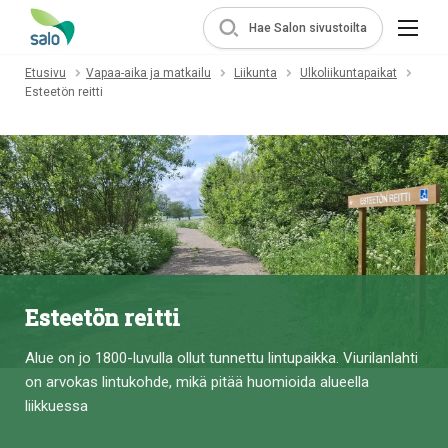
Hae Salon sivustoilta
Etusivu
Vapaa-aika ja matkailu
Liikunta
Ulkoliikuntapaikat
Esteetön reitti
Esteetön reitti
Alue on jo 1800-luvulla ollut tunnettu lintupaikka. Viurilanlahti
on arvokas lintukohde, mikä pitää huomioida alueella
liikkuessa