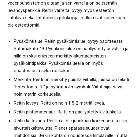
vedenpuhdistamon altaan ja sen varrella on seitsemän
levähdyspenkkiä. Reitin varrelta löytyy myös esteetön
lintulava sekä lintutorni ja piilokojuja, mitkä eivät kuitenkaan
ole esteettömiä.
Pysäköintialue: Reitin pysäköintialue löytyy osoitteesta
Satamakatu 49. Pysäköintialue on päällystetty asvaltilla ja
sillä on yksi erikseen merkitty liikuntaesteisten
pysäköintipaikka. Pysäköintialueella on myös
opastustaulu sekä roskakori.
Merkintä: Reitti on merkitty puisilla viitoilla, joissa on teksti
’’Esteetön reitti’’ ja pyörätuolin symboli. Viitat sijaitsevat
noin metrin korkeudella.
Reitin leveys: Reitti on noin 1,5-2 metriä leveä.
Reitin pintamateriaali: Reitti on päällystetty kivituhkalla.
Reitin kaltevuus: Reitillä ei ole juurikaan korkeuseroja eikä
sivuttaiskaltevuutta. Pienet epätasaisuudet ovat
mahdollisia. Jyrkin kohta on noustessa lintulavalle, mutta