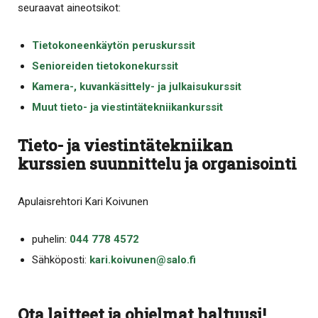
seuraavat aineotsikot:
Tietokoneenkäytön peruskurssit
Senioreiden tietokonekurssit
Kamera-, kuvankäsittely- ja julkaisukurssit
Muut tieto- ja viestintätekniikankurssit
Tieto- ja viestintätekniikan
kurssien suunnittelu ja organisointi
Apulaisrehtori Kari Koivunen
puhelin:
044 778 4572
Sähköposti:
kari.koivunen@salo.fi
Ota laitteet ja ohjelmat haltuusi!