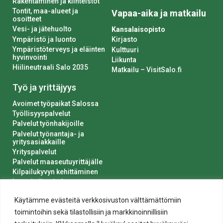
Rakentaminen ja kiinteistöt
Tontit, maa-alueet ja
Vapaa-aika ja matkailu
osoitteet
Vesi- ja jätehuolto
Kansalaisopisto
Ympäristö ja luonto
Kirjasto
Ympäristöterveys ja eläinten
Kulttuuri
hyvinvointi
Liikunta
Hiilineutraali Salo 2035
Matkailu – VisitSalo.fi
Työ ja yrittäjyys
Avoimet työpaikat Salossa
Työllisyyspalvelut
Palvelut työnhakijoille
Palvelut työnantaja- ja
yritysasiakkaille
Yrityspalvelut
Palvelut maaseutuyrittäjälle
Kilpailukyvyn kehittäminen
Luvat ja ilmoitukset
Kaupungin hankinnat
Käytämme evästeitä verkkosivuston välttämättömiin
toimintoihin sekä tilastollisiin ja markkinoinnillisiin