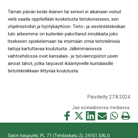
Tämän päivän keski-ikäinen tai seniori ei aikanaan voinut
vielä saada oppitiellään kosketusta tietokoneiseen, sen
ohjelmistoihin ja hyötykäyttöön. Tieto- ja viestintätekniikan
tulo arkeemme on kuitenkin pakottanut innokkaita joko
itsekseen opiskelemaan tai etsimään omia tietoteknisiä
taitoja kartuttavaa koulutusta. Jälkimmäisessä
vaihtoehdossa ovat kansalais- ja työväenopistot usein
ainoat tahot, jotka tarjoavat ikääntyneille kuntalaisille
tietotekniikkaan liittyvää koulutusta.
Päivitetty 27.8.2024
Jaa sosiaalisessa mediassa:
Jaa
Jaa
Jaa
Jaa
Jaa
Tulosta
tämä
tämä
tämä
tämä
tämä
tämä
Facebookissa
Twitterissä
LinkedIn:ssä
sähköpostitse
WhatsApp:ss
sivu
Salon kaupunki, PL 77 (Tehdaskatu 2), 24101 SALO