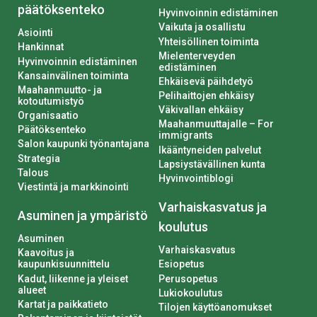
päätöksenteko
Hyvinvoinnin edistäminen
Vaikuta ja osallistu
Asiointi
Yhteisöllinen toiminta
Hankinnat
Mielenterveyden
Hyvinvoinnin edistäminen
edistäminen
Kansainvälinen toiminta
Ehkäisevä päihdetyö
Maahanmuutto- ja
Pelihaittojen ehkäisy
kotoutumistyö
Väkivallan ehkäisy
Organisaatio
Maahanmuuttajalle – For
Päätöksenteko
immigrants
Salon kaupunki työnantajana
Ikääntyneiden palvelut
Strategia
Lapsiystävällinen kunta
Talous
Hyvinvointiblogi
Viestintä ja markkinointi
Varhaiskasvatus ja
Asuminen ja ympäristö
koulutus
Asuminen
Varhaiskasvatus
Kaavoitus ja
kaupunkisuunnittelu
Esiopetus
Kadut, liikenne ja yleiset
Perusopetus
alueet
Lukiokoulutus
Kartat ja paikkatieto
Tilojen käyttöanomukset