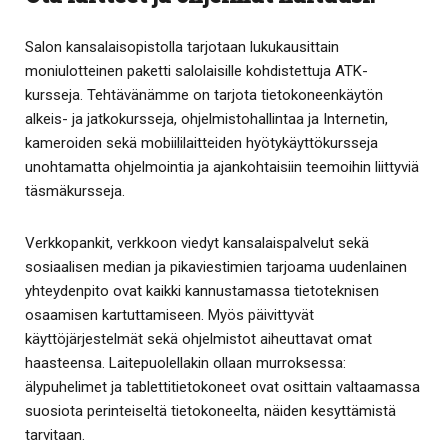
Salon kansalaisopistolla tarjotaan lukukausittain
moniulotteinen paketti salolaisille kohdistettuja ATK-
kursseja. Tehtävänämme on tarjota tietokoneenkäytön
alkeis- ja jatkokursseja, ohjelmistohallintaa ja Internetin,
kameroiden sekä mobiililaitteiden hyötykäyttökursseja
unohtamatta ohjelmointia ja ajankohtaisiin teemoihin liittyviä
täsmäkursseja.
Verkkopankit, verkkoon viedyt kansalaispalvelut sekä
sosiaalisen median ja pikaviestimien tarjoama uudenlainen
yhteydenpito ovat kaikki kannustamassa tietoteknisen
osaamisen kartuttamiseen. Myös päivittyvät
käyttöjärjestelmät sekä ohjelmistot aiheuttavat omat
haasteensa. Laitepuolellakin ollaan murroksessa:
älypuhelimet ja tablettitietokoneet ovat osittain valtaamassa
suosiota perinteiseltä tietokoneelta, näiden kesyttämistä
tarvitaan.