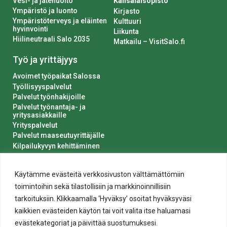
Vesi- ja jätehuolto
Kansalaisopisto
Ympäristö ja luonto
Kirjasto
Ympäristöterveys ja eläinten
Kulttuuri
hyvinvointi
Liikunta
Hiilineutraali Salo 2035
Matkailu – VisitSalo.fi
Työ ja yrittäjyys
Avoimet työpaikat Salossa
Työllisyyspalvelut
Palvelut työnhakijoille
Palvelut työnantaja- ja
yritysasiakkaille
Yrityspalvelut
Palvelut maaseutuyrittäjälle
Kilpailukyvyn kehittäminen
Luvat ja ilmoitukset
Kaupungin hankinnat
Käytämme evästeitä verkkosivuston välttämättömiin
toimintoihin sekä tilastollisiin ja markkinoinnillisiin
tarkoituksiin. Klikkaamalla ‘Hyväksy’ osoitat hyväksyväsi
kaikkien evästeiden käytön tai voit valita itse haluamasi
evästekategoriat ja päivittää suostumuksesi.