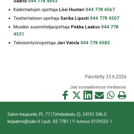
Saario
044 778 4693
Kädentaitojen opettaja
Liisi Huotari
044 778 4567
Teatteritaiteen opettaja
Sarika Lipasti
044 778 4507
Musiikin suunnittelijaopettaja
Pekka Laakso
044 778
4531
Teknisentyönopettaja
Jari Vatola
044 778 4583
Päivitetty 25.6.2026
Jaa sosiaalisessa mediassa:
Jaa
Jaa
Jaa
Jaa
Jaa
Tulosta
tämä
tämä
tämä
tämä
tämä
tämä
Facebookissa
Twitterissä
LinkedIn:ssä
sähköpostitse
WhatsApp:ss
sivu
Salon kaupunki, PL 77 (Tehdaskatu 2), 24101 SALO
kirjaamo@salo.fi
| puh.
02 7781
| Y-tunnus 0139533-1