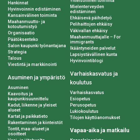
Yhteisöllinen toiminta
Hankinnat
Mielenterveyden
Hyvinvoinnin edistäminen
edistäminen
Kansainvälinen toiminta
Ehkäisevä päihdetyö
Maahanmuutto- ja
Pelihaittojen ehkäisy
kotoutumistyö
Väkivallan ehkäisy
Organisaatio
Maahanmuuttajalle – For
Päätöksenteko
immigrants
Salon kaupunki työnantajana
Ikääntyneiden palvelut
Strategia
Lapsiystävällinen kunta
Talous
Hyvinvointiblogi
Viestintä ja markkinointi
Varhaiskasvatus ja
Asuminen ja ympäristö
koulutus
Asuminen
Varhaiskasvatus
Kaavoitus ja
kaupunkisuunnittelu
Esiopetus
Kadut, liikenne ja yleiset
Perusopetus
alueet
Lukiokoulutus
Kartat ja paikkatieto
Tilojen käyttöanomukset
Rakentaminen ja kiinteistöt
Tontit, maa-alueet ja
Vapaa-aika ja matkailu
osoitteet