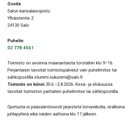
Osoite
Salon kansalaisopisto
Ylhäistentie 2
24130 Salo
Puhelin
02 778 4561
Toimisto on avoinna maanantaista torstaihin klo 9–16.
Perjantaisin tavoitat toimistopalvelut vain puhelimitse tai
sähköpostilla etunimi.sukunimi@salo.fi
Toimisto on kiinni
30.6.–2.8.2026. Kesä- ja elokuussa
tavoitat toimiston parhaiten puhelimitse tai sähköpostilla.
Opetusta ei pääsääntöisesti järjestetä lomaviikolla, virallisina
juhlapyhinä eikä näiden aattoina klo 17 jälkeen.