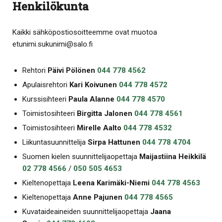
Henkilökunta
Kaikki sähköpostiosoitteemme ovat muotoa
etunimi.sukunimi@salo.fi
Rehtori
Päivi Pölönen
044 778 4562
Apulaisrehtori
Kari Koivunen
044 778 4572
Kurssisihteeri
Paula Alanne
044 778 4570
Toimistosihteeri
Birgitta Jalonen
044 778 4561
Toimistosihteeri
Mirelle Aalto
044 778 4532
Liikuntasuunnittelija
Sirpa Hattunen
044 778 4704
Suomen kielen suunnittelijaopettaja
Maijastiina Heikkilä
02 778 4566
/
050 505 4653
Kieltenopettaja
Leena Karimäki-Niemi
044 778 4563
Kieltenopettaja
Anne Pajunen
044 778 4565
Kuvataideaineiden suunnittelijaopettaja
Jaana