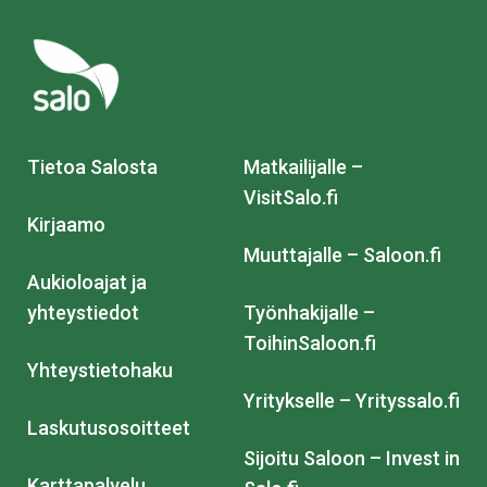
Tietoa Salosta
Matkailijalle –
VisitSalo.fi
Kirjaamo
Muuttajalle – Saloon.fi
Aukioloajat ja
yhteystiedot
Työnhakijalle –
ToihinSaloon.fi
Yhteystietohaku
Yritykselle – Yrityssalo.fi
Laskutusosoitteet
Sijoitu Saloon – Invest in
Karttapalvelu