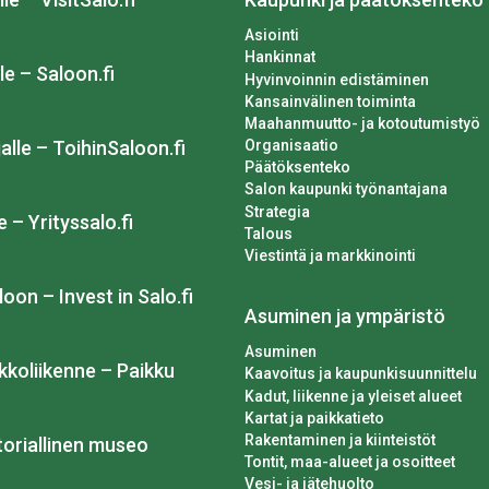
Asiointi
Hankinnat
le – Saloon.fi
Hyvinvoinnin edistäminen
Kansainvälinen toiminta
Maahanmuutto- ja kotoutumistyö
Organisaatio
alle – ToihinSaloon.fi
Päätöksenteko
Salon kaupunki työnantajana
Strategia
e – Yrityssalo.fi
Talous
Viestintä ja markkinointi
loon – Invest in Salo.fi
Asuminen ja ympäristö
Asuminen
kkoliikenne – Paikku
Kaavoitus ja kaupunkisuunnittelu
Kadut, liikenne ja yleiset alueet
Kartat ja paikkatieto
Rakentaminen ja kiinteistöt
toriallinen museo
Tontit, maa-alueet ja osoitteet
Vesi- ja jätehuolto