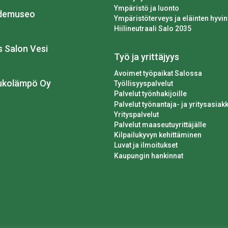
Ympäristö ja luonto
idemuseo
Ympäristöterveys ja eläinten hyvin
Hiilineutraali Salo 2035
os Salon Vesi
Työ ja yrittäjyys
Avoimet työpaikat Salossa
ukolämpö Oy
Työllisyyspalvelut
Palvelut työnhakijoille
Palvelut työnantaja- ja yritysasiakk
Yrityspalvelut
Palvelut maaseutuyrittäjälle
Kilpailukyvyn kehittäminen
Luvat ja ilmoitukset
Kaupungin hankinnat