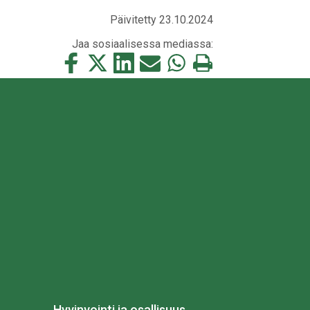
Päivitetty 23.10.2024
Jaa sosiaalisessa mediassa:
Jaa
Jaa
Jaa
Jaa
Jaa
Tulosta
tämä
tämä
tämä
tämä
tämä
tämä
Facebookissa
Twitterissä
LinkedIn:ssä
sähköpostitse
WhatsApp:ssa
sivu
Hyvinvointi ja osallisuus