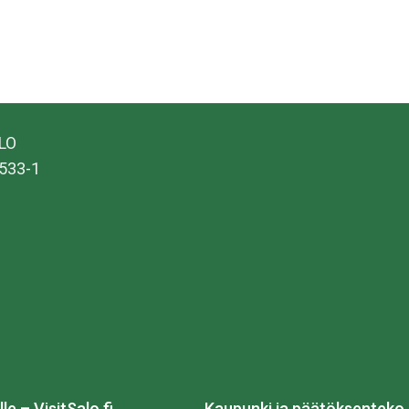
ALO
533-1
lle – VisitSalo.fi
Kaupunki ja päätöksenteko