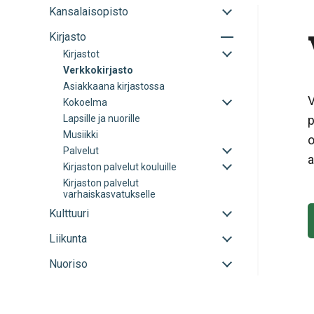
Avaa
Kansalaisopisto
tai
Avaa
Kirjasto
sulje
tai
alavalikko
Avaa
Kirjastot
sulje
tai
Verkkokirjasto
alavalikko
sulje
Asiakkaana kirjastossa
alavalikko
V
Avaa
Kokoelma
tai
Lapsille ja nuorille
p
sulje
Musiikki
alavalikko
o
Avaa
Palvelut
a
tai
Avaa
Kirjaston palvelut kouluille
sulje
tai
Kirjaston palvelut
alavalikko
sulje
varhaiskasvatukselle
alavalikko
Avaa
Kulttuuri
tai
Avaa
Liikunta
sulje
tai
alavalikko
Avaa
Nuoriso
sulje
tai
alavalikko
sulje
alavalikko