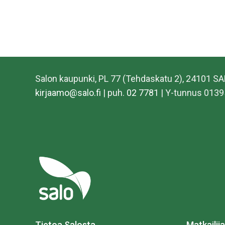
Salon kaupunki, PL 77 (Tehdaskatu 2), 24101 S
kirjaamo@salo.fi
| puh.
02 7781
| Y-tunnus 0139
Tietoa Salosta
Matkailija