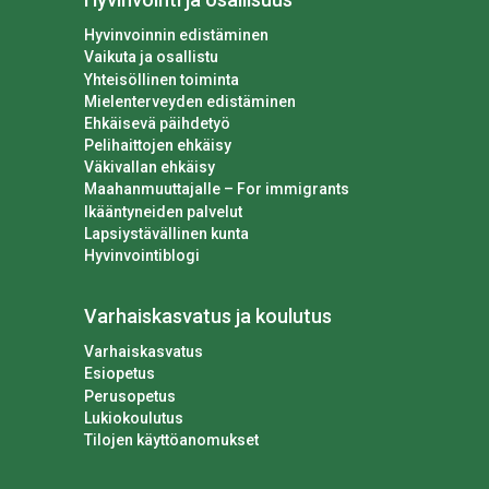
Hyvinvoinnin edistäminen
Vaikuta ja osallistu
Yhteisöllinen toiminta
Mielenterveyden edistäminen
Ehkäisevä päihdetyö
Pelihaittojen ehkäisy
Väkivallan ehkäisy
Maahanmuuttajalle – For immigrants
Ikääntyneiden palvelut
Lapsiystävällinen kunta
Hyvinvointiblogi
Varhaiskasvatus ja koulutus
Varhaiskasvatus
Esiopetus
Perusopetus
Lukiokoulutus
Tilojen käyttöanomukset