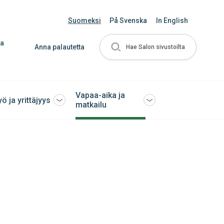
Suomeksi
På Svenska
In English
ja
Anna palautetta
Hae Salon sivustoilta
Vapaa-aika ja
yö ja yrittäjyys
Avaa
Avaa
matkailu
tai
tai
sulje
sulje
ko
alavalikko
alavalikko