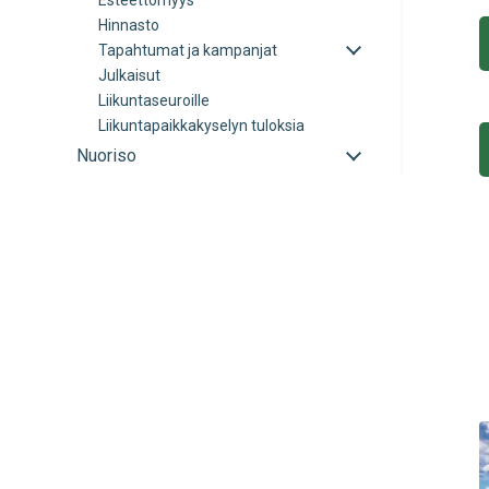
Esteettömyys
Hinnasto
Avaa
Tapahtumat ja kampanjat
tai
Julkaisut
sulje
Liikuntaseuroille
alavalikko
Liikuntapaikkakyselyn tuloksia
Avaa
Nuoriso
tai
sulje
alavalikko