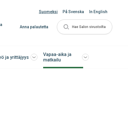
Suomeksi
På Svenska
In English
ja
Anna palautetta
Hae Salon sivustoilta
Vapaa-aika ja
yö ja yrittäjyys
Avaa
Avaa
matkailu
tai
tai
sulje
sulje
ko
alavalikko
alavalikko