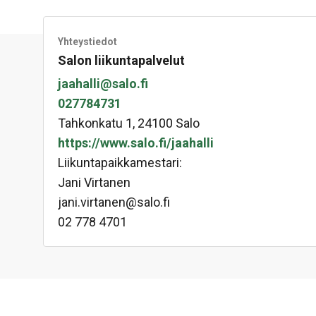
Yhteystiedot
Salon liikuntapalvelut
jaahalli@salo.fi
027784731
Tahkonkatu 1, 24100 Salo
https://www.salo.fi/jaahalli
Liikuntapaikkamestari:
Jani Virtanen
jani.virtanen@salo.fi
02 778 4701