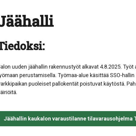
Jäähalli
Tiedoksi:
alon uuden jäähallin rakennustyöt alkavat 4.8.2025. Työt a
yömaan perustamisella. Työmaa-alue käsittää SSO-hallin 
arkkipaikan puoleiset pallokentät poistuvat käytöstä. Pa
äiriöitä.
Jäähallin kaukalon varaustilanne tilavarausohjelma