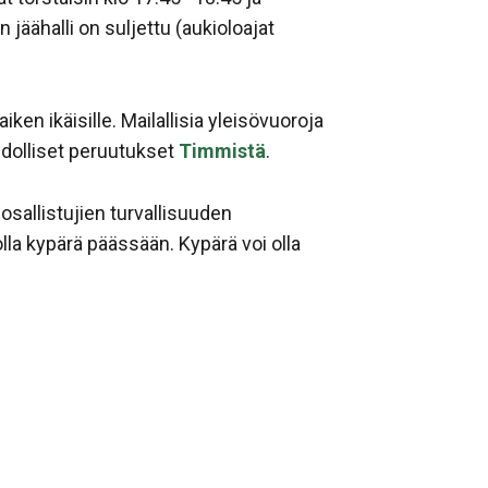
n jäähalli on suljettu (aukioloajat
ken ikäisille. Mailallisia yleisövuoroja
dolliset peruutukset
Timmistä
.
 osallistujien turvallisuuden
ee olla kypärä päässään. Kypärä voi olla