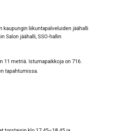
n kaupungin liikuntapalveluiden jäähalli
n Salon jäähalli, SSO-hallin
n 11 metriä. Istumapaikkoja on 716.
jen tapahtumissa.
vat torstaisin klo 17.45–18.45 ja