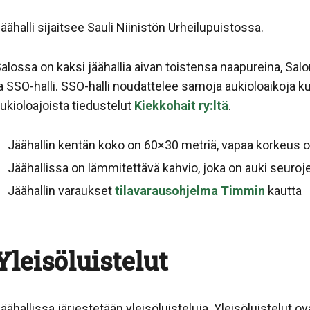
äähalli sijaitsee Sauli Niinistön Urheilupuistossa.
alossa on kaksi jäähallia aivan toistensa naapureina, Salo
a SSO-halli. SSO-halli noudattelee samoja aukioloaikoja kui
ukioloajoista tiedustelut
Kiekkohait ry:ltä
.
Jäähallin kentän koko on 60×30 metriä, vapaa korkeus o
Jäähallissa on lämmitettävä kahvio, joka on auki seuro
Jäähallin varaukset
tilavarausohjelma Timmin
kautta
Yleisöluistelut
äähallissa järjestetään yleisöluisteluja. Yleisöluistelut o