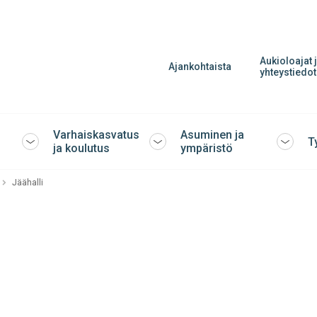
Aukioloajat 
Ajankohtaista
yhteystiedot
Varhaiskasvatus
Asuminen ja
T
Avaa
Avaa
Avaa
ja koulutus
ympäristö
tai
tai
tai
sulje
sulje
sulje
Jäähalli
alavalikko
alavalikko
alavalik