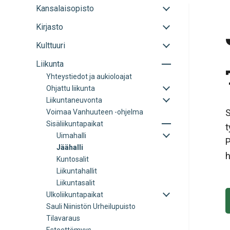
Avaa
Kansalaisopisto
tai
Avaa
Kirjasto
sulje
tai
alavalikko
Avaa
Kulttuuri
sulje
tai
alavalikko
Avaa
Liikunta
sulje
tai
alavalikko
Yhteystiedot ja aukioloajat
sulje
Avaa
Ohjattu liikunta
alavalikko
tai
Avaa
Liikuntaneuvonta
sulje
tai
S
Voimaa Vanhuuteen -ohjelma
alavalikko
sulje
Avaa
Sisäliikuntapaikat
alavalikko
t
tai
Avaa
Uimahalli
sulje
P
tai
Jäähalli
alavalikko
sulje
h
Kuntosalit
alavalikko
Liikuntahallit
Liikuntasalit
Avaa
Ulkoliikuntapaikat
tai
Sauli Niinistön Urheilupuisto
sulje
Tilavaraus
alavalikko