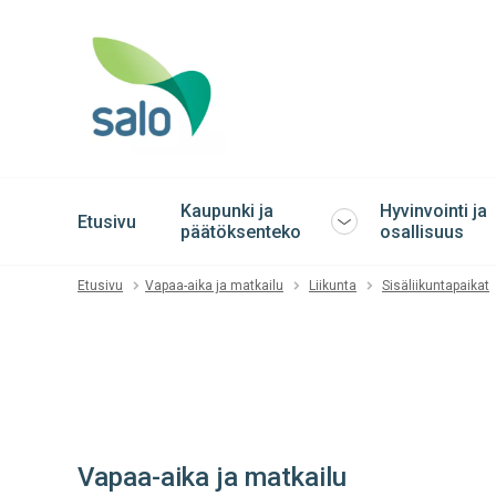
Kaupunki ja
Hyvinvointi ja
Etusivu
Avaa
päätöksenteko
osallisuus
tai
sulje
Etusivu
Vapaa-aika ja matkailu
Liikunta
Sisäliikuntapaikat
alavalikko
Vapaa-aika ja matkailu