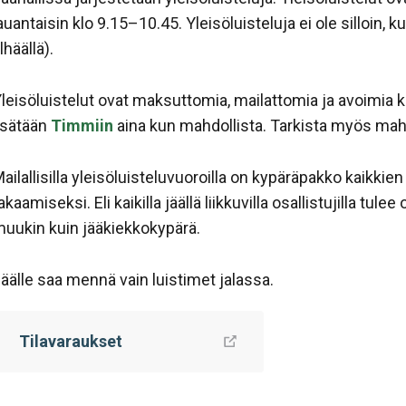
auantaisin klo 9.15–10.45. Yleisöluisteluja ei ole silloin, ku
lhäällä).
leisöluistelut ovat maksuttomia, mailattomia ja avoimia kai
isätään
Timmiin
aina kun mahdollista. Tarkista myös mah
ailallisilla yleisöluisteluvuoroilla on kypäräpakko kaikkien
akaamiseksi. Eli kaikilla jäällä liikkuvilla osallistujilla tul
uukin kuin jääkiekkokypärä.
äälle saa mennä vain luistimet jalassa.
Tilavaraukset