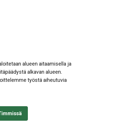
loitetaan alueen aitaamisella ja
itäpäädystä alkavan alueen.
hoittelemme työstä aiheutuvia
 Timmissä