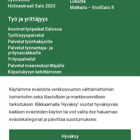
Liikunta
Hiilineutraali Salo 2035
Matkailu – VisitSalo.fi
Työ ja yrittäjyys
Avoimet työpaikat Salossa
Työllisyyspalvelut
Palvelut työnhakijoille
Palvelut työnantaja- ja
yritysasiakkaille
Yrityspalvelut
Palvelut maaseutuyrittäjälle
Kilpailukyvyn kehittäminen
Luvat ja ilmoitukset
Kaupungin hankinnat
Käytämme evästeitä verkkosivuston välttämättömiin
toimintoihin sekä tilastollisiin ja markkinoinnillisiin
tarkoituksiin. Klikkaamalla ‘Hyväksy’ osoitat hyväksyväsi
kaikkien evästeiden käytön tai voit valita itse haluamasi
evästekategoriat ja päivittää suostumuksesi.
Tietosuoja
Hyväksy