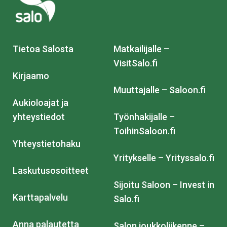
Tietoa Salosta
Matkailijalle –
VisitSalo.fi
Kirjaamo
Muuttajalle – Saloon.fi
Aukioloajat ja
yhteystiedot
Työnhakijalle –
ToihinSaloon.fi
Yhteystietohaku
Yritykselle – Yrityssalo.fi
Laskutusosoitteet
Sijoitu Saloon – Invest in
Karttapalvelu
Salo.fi
Anna palautetta
Salon joukkoliikenne –