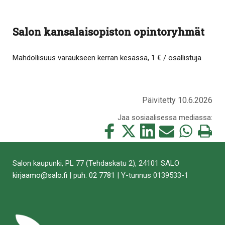
Salon kansalaisopiston opintoryhmät
Mahdollisuus varaukseen kerran kesässä, 1 € / osallistuja
Päivitetty 10.6.2026
Jaa sosiaalisessa mediassa:
Jaa
Jaa
Jaa
Jaa
Jaa
Tulosta
tämä
tämä
tämä
tämä
tämä
tämä
Facebookissa
Twitterissä
LinkedIn:ssä
sähköpostitse
WhatsApp:ss
sivu
Salon kaupunki, PL 77 (Tehdaskatu 2), 24101 SALO
kirjaamo@salo.fi
| puh.
02 7781
| Y-tunnus 0139533-1