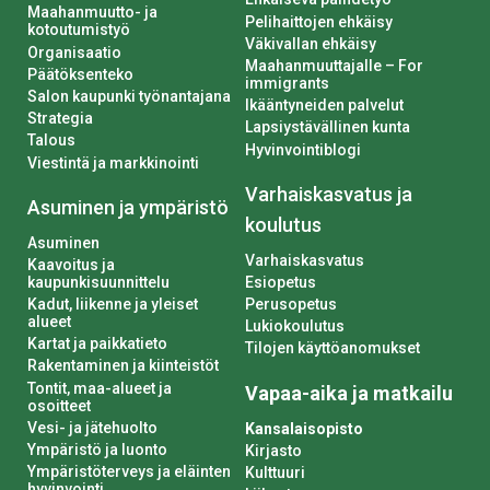
Maahanmuutto- ja
Pelihaittojen ehkäisy
kotoutumistyö
Väkivallan ehkäisy
Organisaatio
Maahanmuuttajalle – For
Päätöksenteko
immigrants
Salon kaupunki työnantajana
Ikääntyneiden palvelut
Strategia
Lapsiystävällinen kunta
Talous
Hyvinvointiblogi
Viestintä ja markkinointi
Varhaiskasvatus ja
Asuminen ja ympäristö
koulutus
Asuminen
Varhaiskasvatus
Kaavoitus ja
kaupunkisuunnittelu
Esiopetus
Kadut, liikenne ja yleiset
Perusopetus
alueet
Lukiokoulutus
Kartat ja paikkatieto
Tilojen käyttöanomukset
Rakentaminen ja kiinteistöt
Tontit, maa-alueet ja
Vapaa-aika ja matkailu
osoitteet
Vesi- ja jätehuolto
Kansalaisopisto
Ympäristö ja luonto
Kirjasto
Ympäristöterveys ja eläinten
Kulttuuri
hyvinvointi