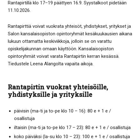
Rantapirtillä klo 17–19 päättyen 16.9. Syystalkoot pidetään
11.10.2026.
Rantapirttiä voivat vuokrata yhteisöt, yhdistykset, yritykset ja
Salon kansalaisopiston opintoryhmät kesäkuukausien aikana
lukuun ottamatta keskiviikkoja, jolloin se on varattu
opiskelijakunnan omaan käyttöön. Kansalaisopiston
opintoryhmät voivat varata Rantapirtin kerran kesässä.
Tiedustele Leena Alangolta vapaita aikoja.
Rantapirtin vuokrat yhteisöille,
yhdistyksille ja yrityksille
päivisin (ma-ti ja to-pe klo 10 – 16): 80 e + 1 e /
osallistuja
iltaisin (ma-ti ja to-pe klo 17 – 23): 80 e + 1 e / osallistuja
koko päiväksi (la-su klo 10 – 23): 100 e + 1 e / osallistuja