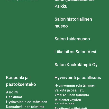
Paikku
Salon historiallinen
museo
Salon taidemuseo
Liikelaitos Salon Vesi
Salon Kaukolämpö Oy
Kaupunki ja
Hyvinvointi ja osallisuus
päätöksenteko
Hyvinvoinnin edistäminen
Vaikuta ja osallistu
Asiointi
Yhteisöllinen toiminta
Hankinnat
Mielenterveyden
Hyvinvoinnin edistäminen
edistäminen
Kansainvälinen toiminta
Ehkäisevä päihdetyö