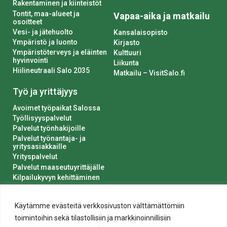
Rakentaminen ja kiinteistöt
Tontit, maa-alueet ja
Vapaa-aika ja matkailu
osoitteet
Vesi- ja jätehuolto
Kansalaisopisto
Ympäristö ja luonto
Kirjasto
Ympäristöterveys ja eläinten
Kulttuuri
hyvinvointi
Liikunta
Hiilineutraali Salo 2035
Matkailu – VisitSalo.fi
Työ ja yrittäjyys
Avoimet työpaikat Salossa
Työllisyyspalvelut
Palvelut työnhakijoille
Palvelut työnantaja- ja
yritysasiakkaille
Yrityspalvelut
Palvelut maaseutuyrittäjälle
Kilpailukyvyn kehittäminen
Luvat ja ilmoitukset
Kaupungin hankinnat
Käytämme evästeitä verkkosivuston välttämättömiin
toimintoihin sekä tilastollisiin ja markkinoinnillisiin