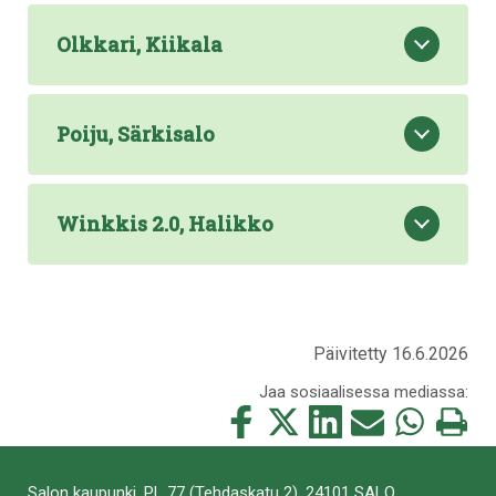
Olkkari, Kiikala
Poiju, Särkisalo
Winkkis 2.0, Halikko
Päivitetty 16.6.2026
Jaa sosiaalisessa mediassa:
Jaa
Jaa
Jaa
Jaa
Jaa
Tulosta
tämä
tämä
tämä
tämä
tämä
tämä
Facebookissa
Twitterissä
LinkedIn:ssä
sähköpostitse
WhatsApp:ss
sivu
Salon kaupunki, PL 77 (Tehdaskatu 2), 24101 SALO