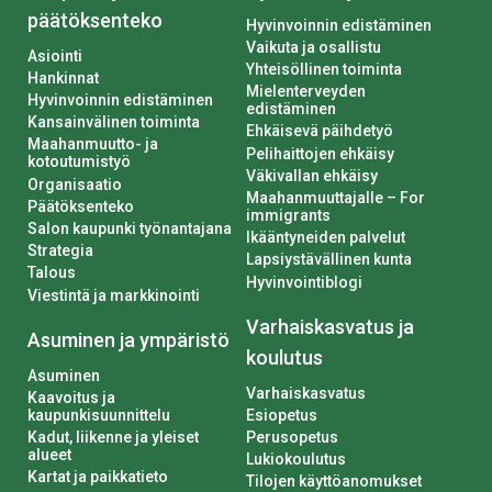
päätöksenteko
Hyvinvoinnin edistäminen
Vaikuta ja osallistu
Asiointi
Yhteisöllinen toiminta
Hankinnat
Mielenterveyden
Hyvinvoinnin edistäminen
edistäminen
Kansainvälinen toiminta
Ehkäisevä päihdetyö
Maahanmuutto- ja
Pelihaittojen ehkäisy
kotoutumistyö
Väkivallan ehkäisy
Organisaatio
Maahanmuuttajalle – For
Päätöksenteko
immigrants
Salon kaupunki työnantajana
Ikääntyneiden palvelut
Strategia
Lapsiystävällinen kunta
Talous
Hyvinvointiblogi
Viestintä ja markkinointi
Varhaiskasvatus ja
Asuminen ja ympäristö
koulutus
Asuminen
Varhaiskasvatus
Kaavoitus ja
kaupunkisuunnittelu
Esiopetus
Kadut, liikenne ja yleiset
Perusopetus
alueet
Lukiokoulutus
Kartat ja paikkatieto
Tilojen käyttöanomukset