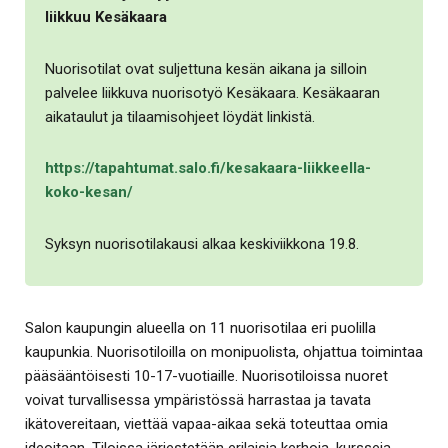
liikkuu Kesäkaara
Nuorisotilat ovat suljettuna kesän aikana ja silloin
palvelee liikkuva nuorisotyö Kesäkaara. Kesäkaaran
aikataulut ja tilaamisohjeet löydät linkistä.
https://tapahtumat.salo.fi/kesakaara-liikkeella-
koko-kesan/
Syksyn nuorisotilakausi alkaa keskiviikkona 19.8.
Salon kaupungin alueella on 11 nuorisotilaa eri puolilla
kaupunkia. Nuorisotiloilla on monipuolista, ohjattua toimintaa
pääsääntöisesti 10-17-vuotiaille. Nuorisotiloissa nuoret
voivat turvallisessa ympäristössä harrastaa ja tavata
ikätovereitaan, viettää vapaa-aikaa sekä toteuttaa omia
ideoitaan. Tiloissa järjestetään erilaisia kerhoja, kursseja,