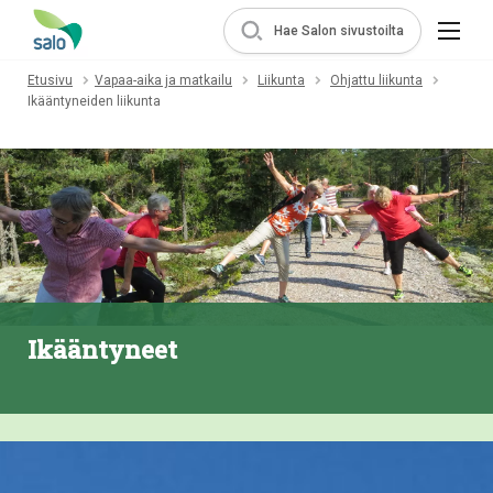
Hae Salon sivustoilta
Etusivu
Vapaa-aika ja matkailu
Liikunta
Ohjattu liikunta
Ikääntyneiden liikunta
Ikääntyneet