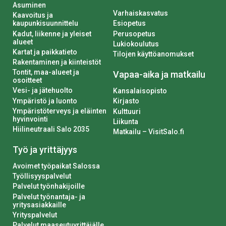
Asuminen
Varhaiskasvatus
Kaavoitus ja
kaupunkisuunnittelu
Esiopetus
Kadut, liikenne ja yleiset
Perusopetus
alueet
Lukiokoulutus
Kartat ja paikkatieto
Tilojen käyttöanomukset
Rakentaminen ja kiinteistöt
Tontit, maa-alueet ja
Vapaa-aika ja matkailu
osoitteet
Vesi- ja jätehuolto
Kansalaisopisto
Ympäristö ja luonto
Kirjasto
Ympäristöterveys ja eläinten
Kulttuuri
hyvinvointi
Liikunta
Hiilineutraali Salo 2035
Matkailu – VisitSalo.fi
Työ ja yrittäjyys
Avoimet työpaikat Salossa
Työllisyyspalvelut
Palvelut työnhakijoille
Palvelut työnantaja- ja
yritysasiakkaille
Yrityspalvelut
Palvelut maaseutuyrittäjälle