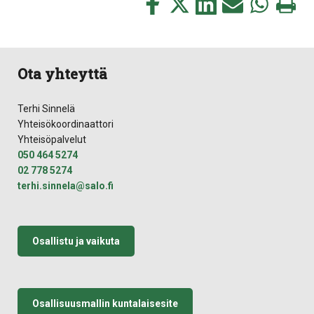
Jaa
Jaa
Jaa
Jaa
Jaa
Tulosta
tämä
tämä
tämä
tämä
tämä
tämä
Facebookissa
Twitterissä
LinkedIn:ssä
sähköpostitse
WhatsApp:ss
sivu
Ota yhteyttä
Terhi Sinnelä
Yhteisökoordinaattori
Yhteisöpalvelut
050 464 5274
02 778 5274
terhi.sinnela@salo.fi
Osallistu ja vaikuta
Osallisuusmallin kuntalaisesite