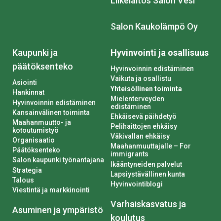
Liikelaitos Salon Vesi
Salon Kaukolämpö Oy
Kaupunki ja
Hyvinvointi ja osallisuus
päätöksenteko
Hyvinvoinnin edistäminen
Vaikuta ja osallistu
Asiointi
Yhteisöllinen toiminta
Hankinnat
Mielenterveyden
Hyvinvoinnin edistäminen
edistäminen
Kansainvälinen toiminta
Ehkäisevä päihdetyö
Maahanmuutto- ja
Pelihaittojen ehkäisy
kotoutumistyö
Väkivallan ehkäisy
Organisaatio
Maahanmuuttajalle – For
Päätöksenteko
immigrants
Salon kaupunki työnantajana
Ikääntyneiden palvelut
Strategia
Lapsiystävällinen kunta
Talous
Hyvinvointiblogi
Viestintä ja markkinointi
Varhaiskasvatus ja
Asuminen ja ympäristö
koulutus