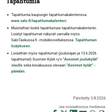
Tapahtumia
Tapahtumia kaupungin tapahtumakalenterissa
www.salo.fi/tapahtumakalenteri.
Muistathan lisätä tapahtumasi tapahtumakalenteriin.
Lisätyt tapahtumat näkyvät samalla myös
SaloTaskussa.fi -mobiilisovelluksessa.
Tapahtuman
lisäykseen.
Lisääthän myös tapahtumat (joulunajan ja 13.6.2026
tapahtumat) Suomen Kylät ry:n
”Avoimet joulukylät”
sivulle
sekä kesäkuussa olevaan
”Avoimet kylät” -
päivään.
Päivitetty 5.8.2026
Jaa sosiaalisessa mediassa: