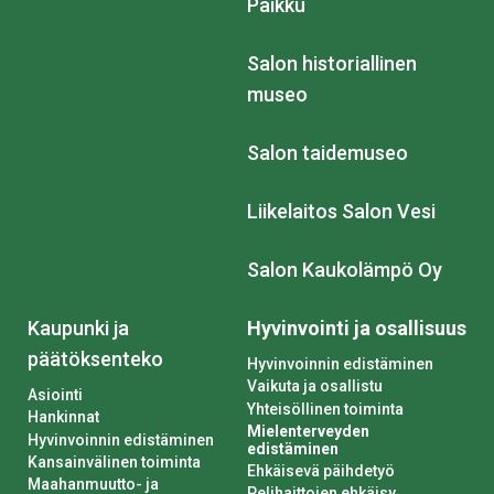
Paikku
Salon historiallinen
museo
Salon taidemuseo
Liikelaitos Salon Vesi
Salon Kaukolämpö Oy
Kaupunki ja
Hyvinvointi ja osallisuus
päätöksenteko
Hyvinvoinnin edistäminen
Vaikuta ja osallistu
Asiointi
Yhteisöllinen toiminta
Hankinnat
Mielenterveyden
Hyvinvoinnin edistäminen
edistäminen
Kansainvälinen toiminta
Ehkäisevä päihdetyö
Maahanmuutto- ja
Pelihaittojen ehkäisy