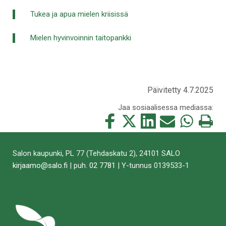
Tukea ja apua mielen kriisissä
Mielen hyvinvoinnin taitopankki
Päivitetty 4.7.2025
Jaa sosiaalisessa mediassa:
Jaa
Jaa
Jaa
Jaa
Jaa
Tulosta
tämä
tämä
tämä
tämä
tämä
tämä
Facebookissa
Twitterissä
LinkedIn:ssä
sähköpostitse
WhatsApp:ss
sivu
Salon kaupunki, PL 77 (Tehdaskatu 2), 24101 SALO
kirjaamo@salo.fi
| puh.
02 7781
| Y-tunnus 0139533-1