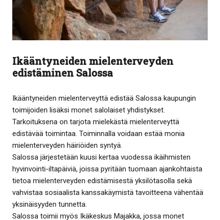
Ikääntyneiden mielenterveyden
edistäminen Salossa
Ikääntyneiden mielenterveyttä edistää Salossa kaupungin
toimijoiden lisäksi monet salolaiset yhdistykset.
Tarkoituksena on tarjota mielekästä mielenterveyttä
edistävää toimintaa. Toiminnalla voidaan estää monia
mielenterveyden häiriöiden syntyä.
Salossa järjestetään kuusi kertaa vuodessa ikäihmisten
hyvinvointi-iltapäiviä, joissa pyritään tuomaan ajankohtaista
tietoa mielenterveyden edistämisestä yksilötasolla sekä
vahvistaa sosiaalista kanssakäymistä tavoitteena vähentää
yksinäisyyden tunnetta.
Salossa toimii myös Ikäkeskus Majakka, jossa monet