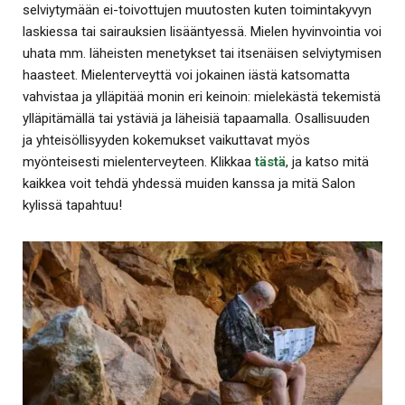
selviytymään ei-toivottujen muutosten kuten toimintakyvyn
laskiessa tai sairauksien lisääntyessä. Mielen hyvinvointia voi
uhata mm. läheisten menetykset tai itsenäisen selviytymisen
haasteet. Mielenterveyttä voi jokainen iästä katsomatta
vahvistaa ja ylläpitää monin eri keinoin: mielekästä tekemistä
ylläpitämällä tai ystäviä ja läheisiä tapaamalla. Osallisuuden
ja yhteisöllisyyden kokemukset vaikuttavat myös
myönteisesti mielenterveyteen. Klikkaa
tästä
, ja katso mitä
kaikkea voit tehdä yhdessä muiden kanssa ja mitä Salon
kylissä tapahtuu!