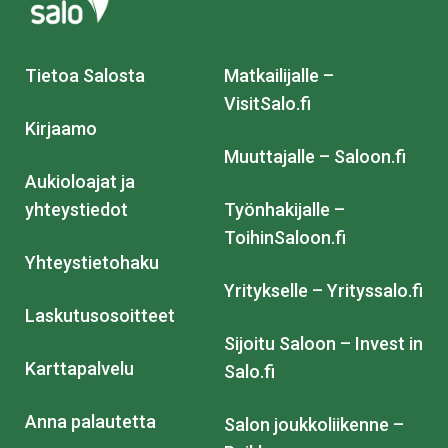
Tietoa Salosta
Matkailijalle –
VisitSalo.fi
Kirjaamo
Muuttajalle – Saloon.fi
Aukioloajat ja
yhteystiedot
Työnhakijalle –
ToihinSaloon.fi
Yhteystietohaku
Yritykselle – Yrityssalo.fi
Laskutusosoitteet
Sijoitu Saloon – Invest in
Karttapalvelu
Salo.fi
Anna palautetta
Salon joukkoliikenne –