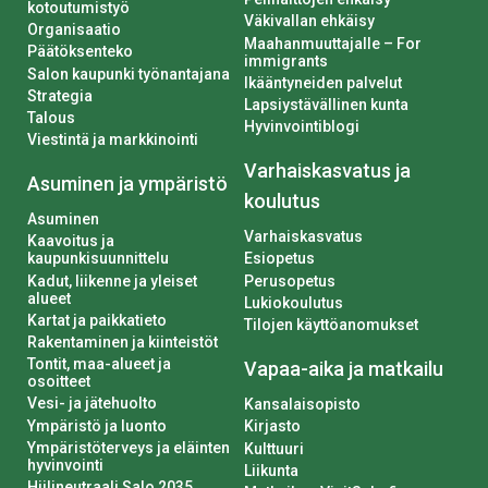
kotoutumistyö
Väkivallan ehkäisy
Organisaatio
Maahanmuuttajalle – For
Päätöksenteko
immigrants
Salon kaupunki työnantajana
Ikääntyneiden palvelut
Strategia
Lapsiystävällinen kunta
Talous
Hyvinvointiblogi
Viestintä ja markkinointi
Varhaiskasvatus ja
Asuminen ja ympäristö
koulutus
Asuminen
Varhaiskasvatus
Kaavoitus ja
kaupunkisuunnittelu
Esiopetus
Kadut, liikenne ja yleiset
Perusopetus
alueet
Lukiokoulutus
Kartat ja paikkatieto
Tilojen käyttöanomukset
Rakentaminen ja kiinteistöt
Tontit, maa-alueet ja
Vapaa-aika ja matkailu
osoitteet
Vesi- ja jätehuolto
Kansalaisopisto
Ympäristö ja luonto
Kirjasto
Ympäristöterveys ja eläinten
Kulttuuri
hyvinvointi
Liikunta
Hiilineutraali Salo 2035