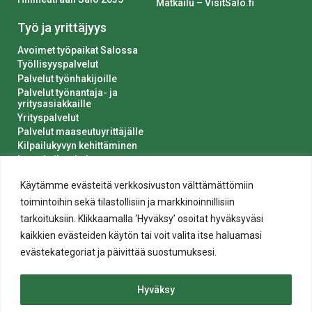
Matkailu – VisitSalo.fi
Työ ja yrittäjyys
Avoimet työpaikat Salossa
Työllisyyspalvelut
Palvelut työnhakijoille
Palvelut työnantaja- ja
yritysasiakkaille
Yrityspalvelut
Palvelut maaseutuyrittäjälle
Kilpailukyvyn kehittäminen
Luvat ja ilmoitukset
Kaupungin hankinnat
Käytämme evästeitä verkkosivuston välttämättömiin
toimintoihin sekä tilastollisiin ja markkinoinnillisiin
tarkoituksiin. Klikkaamalla ‘Hyväksy’ osoitat hyväksyväsi
kaikkien evästeiden käytön tai voit valita itse haluamasi
evästekategoriat ja päivittää suostumuksesi.
Tietosuoja
Hyväksy
Evästeiden käyttö