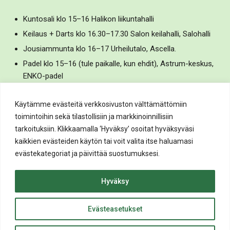
Kuntosali klo 15–16 Halikon liikuntahalli
Keilaus + Darts klo 16.30–17.30 Salon keilahalli, Salohalli
Jousiammunta klo 16–17 Urheilutalo, Ascella.
Padel klo 15–16 (tule paikalle, kun ehdit), Astrum-keskus,
ENKO-padel
Torstai
Käytämme evästeitä verkkosivuston välttämättömiin
toimintoihin sekä tilastollisiin ja markkinoinnillisiin
tarkoituksiin. Klikkaamalla ‘Hyväksy’ osoitat hyväksyväsi
Biljardi + Keilaus klo 15.30–17.30, Astrum-keskus, Rata 57
kaikkien evästeiden käytön tai voit valita itse haluamasi
Kuntosali klo 15.15–16.15, Perniön liikuntahalli
evästekategoriat ja päivittää suostumuksesi.
Hiphop klo 16–17.15, Ylhäistentie 2, 3. krs, Peilisali 2
Hyväksy
Perjantai
Evästeasetukset
Uinti klo 14–19 (sisään klo 17 asti)
ylös
Omatoimikuntosali (sisään klo 17 asti), ikäraja 15v., klo