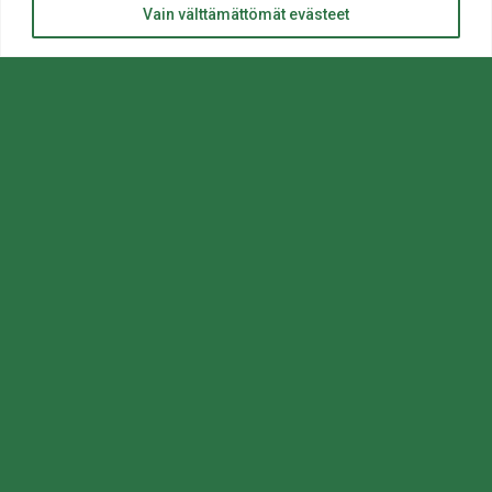
Takaisin
Vain välttämättömät evästeet
14–19, uimahalli
Scootti klo 14–17 Steissin Tunneli, Nuorisopalvelut
Skeitti klo 17–20.30 Steissin Tunneli, Nuorisopalvelut
Lataa lukujärjestys tästä:
Lataa liikettä 2026-2027 (pdf)