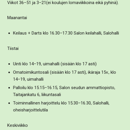
Viikot 36–51 ja 3–21(ei koulujen lomaviikkoina eikä pyhinä).
Maanantai
Keilaus + Darts klo 16.30–17.30 Salon keilahalli, Salohalli
Tiistai
Uinti klo 14–19, uimahalli (sisään klo 17 asti)
Omatoimikuntosali (sisään klo 17 asti), ikäraja 15v., klo
14–19, uimahalli
Palloilu klo 15.15–16.15, Salon seudun ammattiopisto,
Taitajankatu 6, liikuntasali
Toiminnallinen harjoittelu klo 15.30–16.30, Salohalli,
oheisharjoittelutila
Keskiviikko