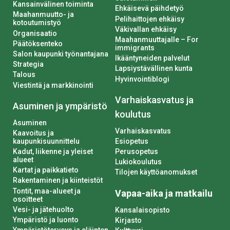
Kansainvälinen toiminta
Ehkäisevä päihdetyö
Maahanmuutto- ja
Pelihaittojen ehkäisy
kotoutumistyö
Väkivallan ehkäisy
Organisaatio
Maahanmuuttajalle – For
Päätöksenteko
immigrants
Salon kaupunki työnantajana
Ikääntyneiden palvelut
Strategia
Lapsiystävällinen kunta
Talous
Hyvinvointiblogi
Viestintä ja markkinointi
Varhaiskasvatus ja
Asuminen ja ympäristö
koulutus
Asuminen
Varhaiskasvatus
Kaavoitus ja
kaupunkisuunnittelu
Esiopetus
Kadut, liikenne ja yleiset
Perusopetus
alueet
Lukiokoulutus
Kartat ja paikkatieto
Tilojen käyttöanomukset
Rakentaminen ja kiinteistöt
Tontit, maa-alueet ja
Vapaa-aika ja matkailu
osoitteet
Vesi- ja jätehuolto
Kansalaisopisto
Ympäristö ja luonto
Kirjasto