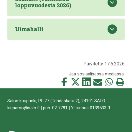
loppuvuodesta 2026)
Uimahalli
Päivitetty 17.6.2026
Jaa sosiaalisessa mediassa:
Jaa
Jaa
Jaa
Jaa
Jaa
Tulosta
tämä
tämä
tämä
tämä
tämä
tämä
Facebookissa
Twitterissä
LinkedIn:ssä
sähköpostitse
WhatsApp:ss
sivu
Salon kaupunki, PL 77 (Tehdaskatu 2), 24101 SALO
kirjaamo@salo.fi
| puh.
02 7781
| Y-tunnus 0139533-1