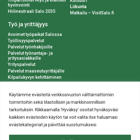
Ympäristöterveys ja eläinten
Kulttuuri
hyvinvointi
Liikunta
Hiilineutraali Salo 2035
Matkailu – VisitSalo.fi
Työ ja yrittäjyys
Avoimet työpaikat Salossa
Työllisyyspalvelut
Palvelut työnhakijoille
Palvelut työnantaja- ja
yritysasiakkaille
Yrityspalvelut
Palvelut maaseutuyrittäjälle
Kilpailukyvyn kehittäminen
Luvat ja ilmoitukset
Kaupungin hankinnat
Käytämme evästeitä verkkosivuston välttämättömiin
toimintoihin sekä tilastollisiin ja markkinoinnillisiin
tarkoituksiin. Klikkaamalla ‘Hyväksy’ osoitat hyväksyväsi
kaikkien evästeiden käytön tai voit valita itse haluamasi
evästekategoriat ja päivittää suostumuksesi.
Tietosuoja