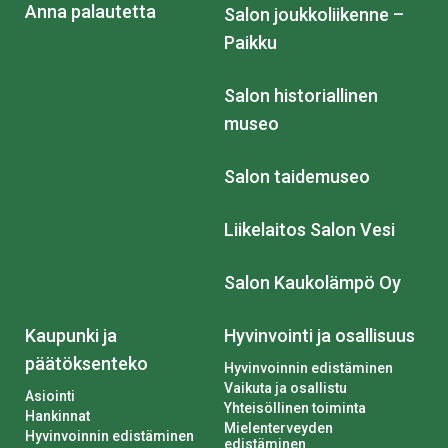
Anna palautetta
Salon joukkoliikenne –
Paikku
Salon historiallinen
museo
Salon taidemuseo
Liikelaitos Salon Vesi
Salon Kaukolämpö Oy
Kaupunki ja
Hyvinvointi ja osallisuus
päätöksenteko
Hyvinvoinnin edistäminen
Vaikuta ja osallistu
Asiointi
Yhteisöllinen toiminta
Hankinnat
Mielenterveyden
Hyvinvoinnin edistäminen
edistäminen