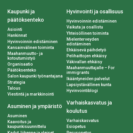
Kaupunki ja
Hyvinvointi ja osallisuus
päätöksenteko
Hyvinvoinnin edistäminen
Vaikuta ja osallistu
Asiointi
Yhteisöllinen toiminta
Hankinnat
Mielenterveyden
Hyvinvoinnin edistäminen
edistäminen
Kansainvälinen toiminta
Ehkäisevä päihdetyö
Maahanmuutto- ja
Pelihaittojen ehkäisy
kotoutumistyö
Väkivallan ehkäisy
Organisaatio
Maahanmuuttajalle – For
Päätöksenteko
immigrants
Salon kaupunki työnantajana
Ikääntyneiden palvelut
Strategia
Lapsiystävällinen kunta
Talous
Hyvinvointiblogi
Viestintä ja markkinointi
Varhaiskasvatus ja
Asuminen ja ympäristö
koulutus
Asuminen
Varhaiskasvatus
Kaavoitus ja
kaupunkisuunnittelu
Esiopetus
Kadut, liikenne ja yleiset
Perusopetus