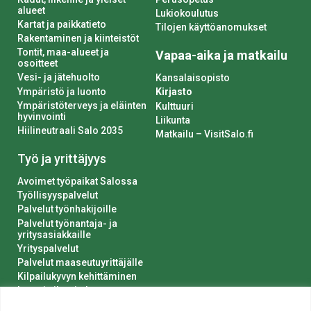
alueet
Lukiokoulutus
Kartat ja paikkatieto
Tilojen käyttöanomukset
Rakentaminen ja kiinteistöt
Tontit, maa-alueet ja
Vapaa-aika ja matkailu
osoitteet
Vesi- ja jätehuolto
Kansalaisopisto
Ympäristö ja luonto
Kirjasto
Ympäristöterveys ja eläinten
Kulttuuri
hyvinvointi
Liikunta
Hiilineutraali Salo 2035
Matkailu – VisitSalo.fi
Työ ja yrittäjyys
Avoimet työpaikat Salossa
Työllisyyspalvelut
Palvelut työnhakijoille
Palvelut työnantaja- ja
yritysasiakkaille
Yrityspalvelut
Palvelut maaseutuyrittäjälle
Kilpailukyvyn kehittäminen
Luvat ja ilmoitukset
Kaupungin hankinnat