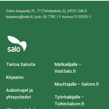
tämä
tämä
tämä
tämä
tämä
tämä
Facebookissa
Twitterissä
LinkedIn:ssä
sähköpostitse
WhatsApp:ss
sivu
Salon kaupunki, PL 77 (Tehdaskatu 2), 24101 SALO
kirjaamo@salo.fi
| puh.
02 7781
| Y-tunnus 0139533-1
Tietoa Salosta
Matkailijalle –
VisitSalo.fi
Kirjaamo
Muuttajalle – Saloon.fi
Aukioloajat ja
yhteystiedot
Työnhakijalle –
ToihinSaloon.fi