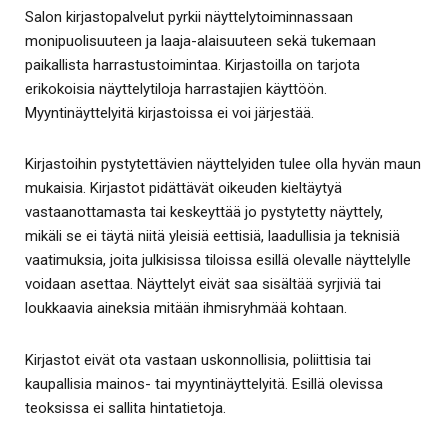
Salon kirjastopalvelut pyrkii näyttelytoiminnassaan
monipuolisuuteen ja laaja-alaisuuteen sekä tukemaan
paikallista harrastustoimintaa. Kirjastoilla on tarjota
erikokoisia näyttelytiloja harrastajien käyttöön.
Myyntinäyttelyitä kirjastoissa ei voi järjestää.
Kirjastoihin pystytettävien näyttelyiden tulee olla hyvän maun
mukaisia. Kirjastot pidättävät oikeuden kieltäytyä
vastaanottamasta tai keskeyttää jo pystytetty näyttely,
mikäli se ei täytä niitä yleisiä eettisiä, laadullisia ja teknisiä
vaatimuksia, joita julkisissa tiloissa esillä olevalle näyttelylle
voidaan asettaa. Näyttelyt eivät saa sisältää syrjiviä tai
loukkaavia aineksia mitään ihmisryhmää kohtaan.
Kirjastot eivät ota vastaan uskonnollisia, poliittisia tai
kaupallisia mainos- tai myyntinäyttelyitä. Esillä olevissa
teoksissa ei sallita hintatietoja.