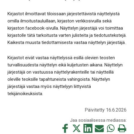
Kirjastot ilmoittavat tiloissaan järjestettävistä näyttelyistä
omilla ilmoitustauluillaan, kirjaston verkkosivuilla sekä
kirjaston facebook-sivulla. Näyttelyn järjestäjä voi toimittaa
kirjastolle tätä tarkoitusta varten julisteita ja tiedotustekstejä.
Kaikesta muusta tiedottamisesta vastaa näyttelyn järjestäjä.
Kirjastot eivät vastaa näyttelyssä esillä olevien teosten
turvallisuudesta näyttelyn eikä kuljetusten aikana. Näyttelyn
järjestäjä on vastuussa näyttelyrakenteille tai näytteillä
oleville teoksille tapahtuneista vahingoista. Näyttelyn
järjestäjä vastaa myös näyttelyyn liittyvistä
tekijänoikeuksista.
Päivitetty 16.6.2026
Jaa sosiaalisessa mediassa:
Jaa
Jaa
Jaa
Jaa
Jaa
Tulosta