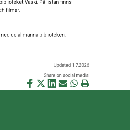
iblioteket Vaski. På listan finns
h filmer.
 med de allmänna biblioteken.
Updated 1.7.2026
Share on social media:
Share
Share
Share
Share
Share
Print
this
this
this
this
this
this
on
on
on
by
on
page
Facebook
Twitter
LinkedIn
Mail
WhatsApp