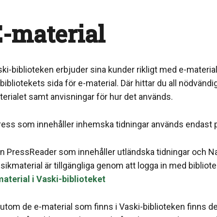
-material
ki-biblioteken erbjuder sina kunder rikligt med e-materi
bibliotekets sida för e-material. Där hittar du all nödvän
erialet samt anvisningar för hur det används.
ess som innehåller inhemska tidningar används endast p
n PressReader som innehåller utländska tidningar och N
ikmaterial är tillgängliga genom att logga in med bibliote
aterial i Vaski-biblioteket
utom de e-material som finns i Vaski-biblioteken finns det 