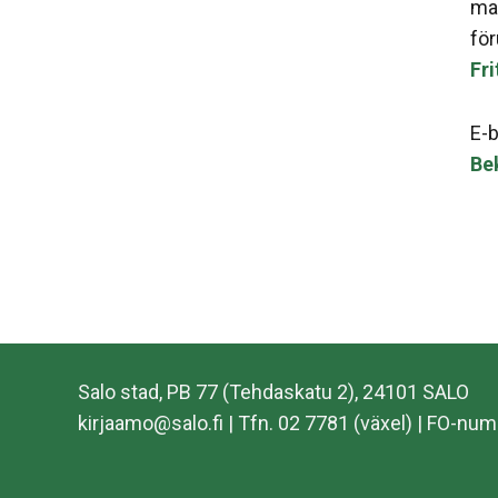
mat
för
Fri
E-b
Be
Salo stad, PB 77 (Tehdaskatu 2), 24101 SALO
kirjaamo​@​salo.​fi​ | Tfn. 02 7781 (växel) | FO-