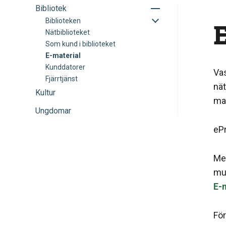
Toggle
Bibliotek
sub-
Toggle
Biblioteken
E
menu
sub-
Nätbiblioteket
menu
Som kund i biblioteket
E-material
Kunddatorer
Vas
Fjärrtjänst
nät
Kultur
mat
Ungdomar
ePr
Me
mus
E-m
För