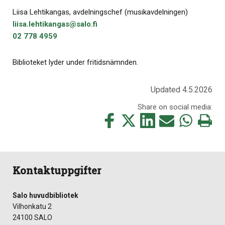
Liisa Lehtikangas, avdelningschef (musikavdelningen)
liisa.​lehtikangas​@​salo.​fi​
02 778 4959
Biblioteket lyder under fritidsnämnden.
Updated 4.5.2026
Share on social media:
Share
Share
Share
Share
Share
Print
this
this
this
this
this
this
on
on
on
by
on
page
Facebook
Twitter
LinkedIn
Mail
WhatsApp
Kontaktuppgifter
Salo huvudbibliotek
Vilhonkatu 2
24100 SALO