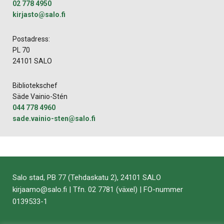
02 778 4950
kirjasto​@​salo.​fi​
Postadress:
PL 70
24101 SALO
Bibliotekschef
Säde Vainio-Stén
044 778 4960
sade.vainio-sten@salo.fi
Salo stad, PB 77 (Tehdaskatu 2), 24101 SALO
kirjaamo​@​salo.​fi​ | Tfn. 02 7781 (växel) | FO-nummer
0139533-1