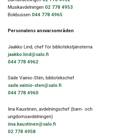
Musikavdelningen
02 778 4953
Bokbussen
044 778 4965
Personalens ansvarsområden
Jaakko Lind, chef för bibliotekstjänsterna
jaakko.​lind​@​salo.​fi​
044 778 4962
Säde Vainio-Stén, bibliotekschef
sade.vainio-sten@salo.fi
044 778 4960
Iina Kaustinen, avdelningschef (barn- och
ungdomsavdelningen)
iina.​kaustinen​@​salo.​fi​
02 778 4958