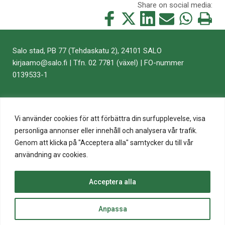
Share on social media:
Share
Share
Share
Share
Share
Print
this
this
this
this
this
this
on
on
on
by
on
page
Salo stad, PB 77 (Tehdaskatu 2), 24101 SALO
Facebook
Twitter
LinkedIn
Mail
WhatsApp
kirjaamo​@​salo.​fi​ | Tfn. 02 7781 (växel) | FO-nummer
0139533-1
Vi använder cookies för att förbättra din surfupplevelse, visa
personliga annonser eller innehåll och analysera vår trafik.
Genom att klicka på "Acceptera alla" samtycker du till vår
användning av cookies.
Acceptera alla
top
Anpassa
to
© 2020 Salo Stad