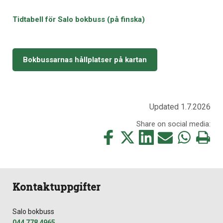
Tidtabell för Salo bokbuss (på finska)
Bokbussarnas hållplatser på kartan
Updated 1.7.2026
Share on social media:
Share
Share
Share
Share
Share
Print
this
this
this
this
this
this
on
on
on
by
on
page
Facebook
Twitter
LinkedIn
Mail
WhatsApp
Kontaktuppgifter
Salo bokbuss
044 778 4965