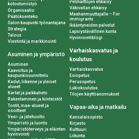
Pelihaittojen ehkäisy
kotoutumistyö
Väkivallan ehkäisy
Organisaatio
Maahanmuuttajalle – For
Päätöksenteko
immigrants
Salon kaupunki työnantajana
Ikääntyneiden palvelut
Strategia
Lapsiystävällinen kunta
Talous
Hyvinvointiblogi
Viestintä ja markkinointi
Varhaiskasvatus ja
Asuminen ja ympäristö
koulutus
Asuminen
Varhaiskasvatus
Kaavoitus ja
kaupunkisuunnittelu
Esiopetus
Kadut, liikenne ja yleiset
Perusopetus
alueet
Lukiokoulutus
Kartat ja paikkatieto
Tilojen käyttöanomukset
Rakentaminen ja kiinteistöt
Tontit, maa-alueet ja
Vapaa-aika ja matkailu
osoitteet
Vesi- ja jätehuolto
Kansalaisopisto
Ympäristö ja luonto
Kirjasto
Ympäristöterveys ja eläinten
Kulttuuri
hyvinvointi
Liikunta