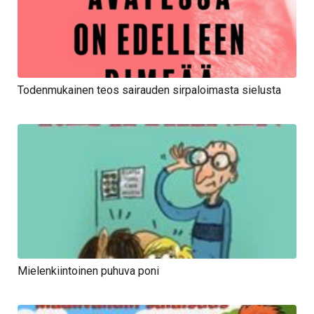
Todenmukainen teos sairauden sirpaloimasta sielusta
Mielenkiintoinen puhuva poni