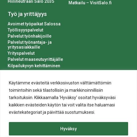
Hiilineutraali Salo 2035
Matkailu – VisitSalo.fi
Työ ja yrittäjyys
Avoimet työpaikat Salossa
Työllisyyspalvelut
Palvelut työnhakijoille
Palvelut työnantaja- ja
yritysasiakkaille
Yrityspalvelut
Palvelut maaseutuyrittäjälle
Kilpailukyvyn kehittäminen
Luvat ja ilmoitukset
Kaupungin hankinnat
Käytämme evästeitä verkkosivuston välttämättömiin
toimintoihin sekä tilastollisiin ja markkinoinnillisiin
tarkoituksiin. Klikkaamalla ‘Hyväksy’ osoitat hyväksyväsi
kaikkien evästeiden käytön tai voit valita itse haluamasi
evästekategoriat ja päivittää suostumuksesi.
Tietosuoja
Hyväksy
Evästeiden käyttö