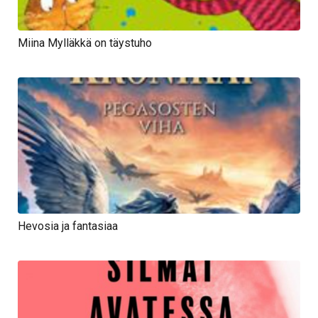
Miina Mylläkkä on täystuho
Hevosia ja fantasiaa