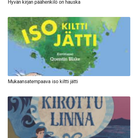
Hyvän kirjan päähenkilö on hauska
Mukaansatempaava iso kiltti jätti