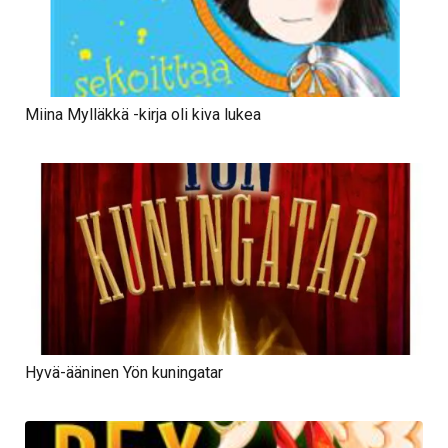
Miina Mylläkkä -kirja oli kiva lukea
Hyvä-ääninen Yön kuningatar