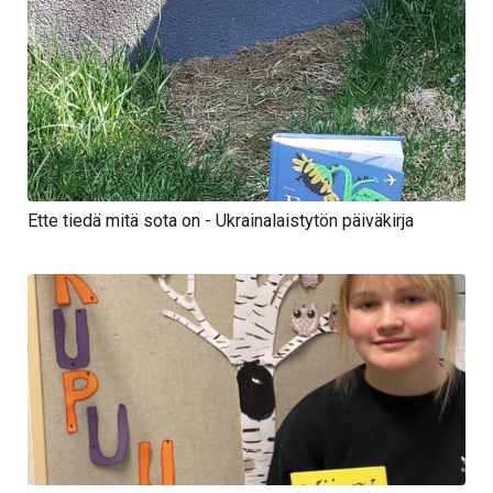
Ette tiedä mitä sota on - Ukrainalaistytön päiväkirja