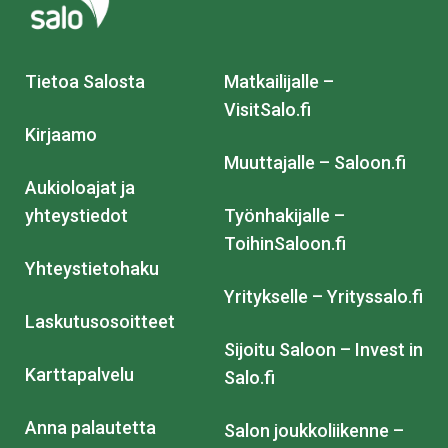
Tietoa Salosta
Matkailijalle –
VisitSalo.fi
Kirjaamo
Muuttajalle – Saloon.fi
Aukioloajat ja
yhteystiedot
Työnhakijalle –
ToihinSaloon.fi
Yhteystietohaku
Yritykselle – Yrityssalo.fi
Laskutusosoitteet
Sijoitu Saloon – Invest in
Karttapalvelu
Salo.fi
Anna palautetta
Salon joukkoliikenne –