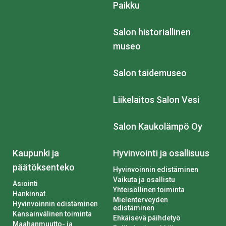
Paikku
Salon historiallinen
museo
Salon taidemuseo
Liikelaitos Salon Vesi
Salon Kaukolämpö Oy
Kaupunki ja
Hyvinvointi ja osallisuus
päätöksenteko
Hyvinvoinnin edistäminen
Vaikuta ja osallistu
Asiointi
Yhteisöllinen toiminta
Hankinnat
Mielenterveyden
Hyvinvoinnin edistäminen
edistäminen
Kansainvälinen toiminta
Ehkäisevä päihdetyö
Maahanmuutto- ja