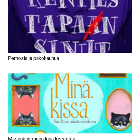
Perhosia ja pakokauhua
Mielenkiintoinen kirja kissoista