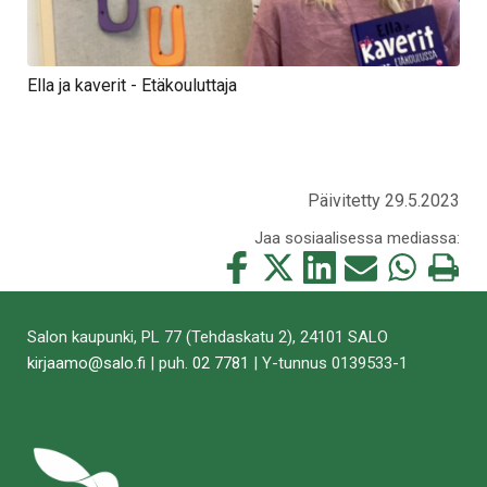
Ella ja kaverit - Etäkouluttaja
Päivitetty 29.5.2023
Jaa sosiaalisessa mediassa:
Jaa
Jaa
Jaa
Jaa
Jaa
Tulosta
tämä
tämä
tämä
tämä
tämä
tämä
Facebookissa
Twitterissä
LinkedIn:ssä
sähköpostitse
WhatsApp:ss
sivu
Salon kaupunki, PL 77 (Tehdaskatu 2), 24101 SALO
kirjaamo@salo.fi
| puh.
02 7781
| Y-tunnus 0139533-1