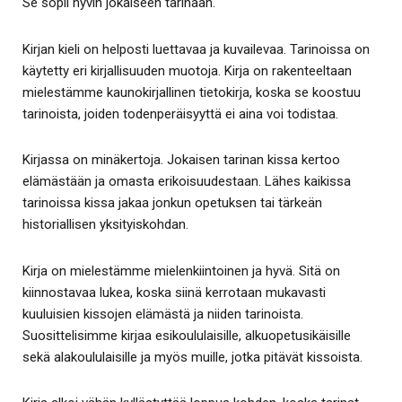
Se sopii hyvin jokaiseen tarinaan.
Kirjan kieli on helposti luettavaa ja kuvailevaa. Tarinoissa on
käytetty eri kirjallisuuden muotoja. Kirja on rakenteeltaan
mielestämme kaunokirjallinen tietokirja, koska se koostuu
tarinoista, joiden todenperäisyyttä ei aina voi todistaa.
Kirjassa on minäkertoja. Jokaisen tarinan kissa kertoo
elämästään ja omasta erikoisuudestaan. Lähes kaikissa
tarinoissa kissa jakaa jonkun opetuksen tai tärkeän
historiallisen yksityiskohdan.
Kirja on mielestämme mielenkiintoinen ja hyvä. Sitä on
kiinnostavaa lukea, koska siinä kerrotaan mukavasti
kuuluisien kissojen elämästä ja niiden tarinoista.
Suosittelisimme kirjaa esikoululaisille, alkuopetusikäisille
sekä alakoululaisille ja myös muille, jotka pitävät kissoista.