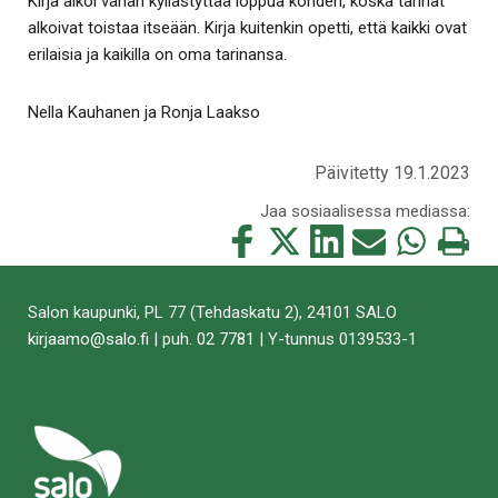
Kirja alkoi vähän kyllästyttää loppua kohden, koska tarinat
alkoivat toistaa itseään. Kirja kuitenkin opetti, että kaikki ovat
erilaisia ja kaikilla on oma tarinansa.
Nella Kauhanen ja Ronja Laakso
Päivitetty 19.1.2023
Jaa sosiaalisessa mediassa:
Jaa
Jaa
Jaa
Jaa
Jaa
Tulosta
tämä
tämä
tämä
tämä
tämä
tämä
Facebookissa
Twitterissä
LinkedIn:ssä
sähköpostitse
WhatsApp:ss
sivu
Salon kaupunki, PL 77 (Tehdaskatu 2), 24101 SALO
kirjaamo@salo.fi
| puh.
02 7781
| Y-tunnus 0139533-1