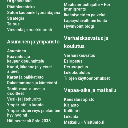
Organisaatio
Maahanmuuttajalle – For
Päätöksenteko
immigrants
Salon kaupunki työnantajana
Ikääntyneiden palvelut
Strategia
Lapsiystävällinen kunta
Talous
Hyvinvointiblogi
Viestintä ja markkinointi
Varhaiskasvatus ja
Asuminen ja ympäristö
koulutus
Asuminen
Varhaiskasvatus
Kaavoitus ja
kaupunkisuunnittelu
Esiopetus
Kadut, liikenne ja yleiset
Perusopetus
alueet
Lukiokoulutus
Kartat ja paikkatieto
Tilojen käyttöanomukset
Rakentaminen ja kiinteistöt
Tontit, maa-alueet ja
Vapaa-aika ja matkailu
osoitteet
Vesi- ja jätehuolto
Kansalaisopisto
Ympäristö ja luonto
Kirjasto
Ympäristöterveys ja eläinten
Kulttuuri
hyvinvointi
Liikunta
Hiilineutraali Salo 2035
Matkailu – VisitSalo.fi