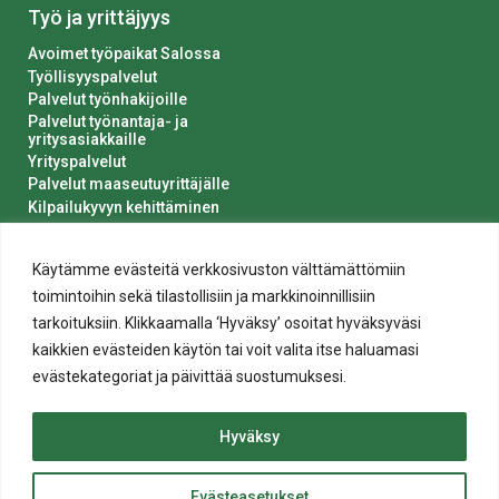
Työ ja yrittäjyys
Avoimet työpaikat Salossa
Työllisyyspalvelut
Palvelut työnhakijoille
Palvelut työnantaja- ja
yritysasiakkaille
Yrityspalvelut
Palvelut maaseutuyrittäjälle
Kilpailukyvyn kehittäminen
Luvat ja ilmoitukset
Kaupungin hankinnat
Käytämme evästeitä verkkosivuston välttämättömiin
toimintoihin sekä tilastollisiin ja markkinoinnillisiin
tarkoituksiin. Klikkaamalla ‘Hyväksy’ osoitat hyväksyväsi
kaikkien evästeiden käytön tai voit valita itse haluamasi
evästekategoriat ja päivittää suostumuksesi.
Tietosuoja
Hyväksy
Evästeiden käyttö
Saavutettavuusseloste
Evästeasetukset