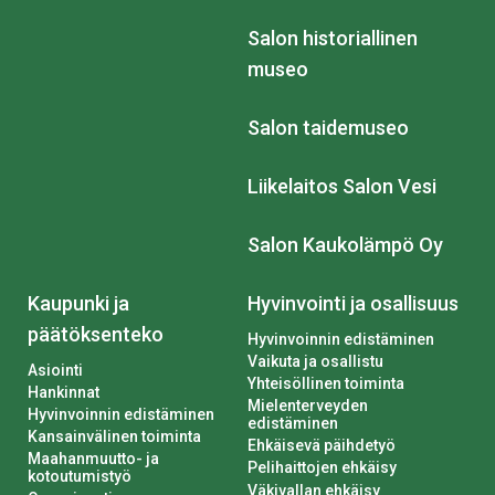
Salon historiallinen
museo
Salon taidemuseo
Liikelaitos Salon Vesi
Salon Kaukolämpö Oy
Kaupunki ja
Hyvinvointi ja osallisuus
päätöksenteko
Hyvinvoinnin edistäminen
Vaikuta ja osallistu
Asiointi
Yhteisöllinen toiminta
Hankinnat
Mielenterveyden
Hyvinvoinnin edistäminen
edistäminen
Kansainvälinen toiminta
Ehkäisevä päihdetyö
Maahanmuutto- ja
Pelihaittojen ehkäisy
kotoutumistyö
Väkivallan ehkäisy