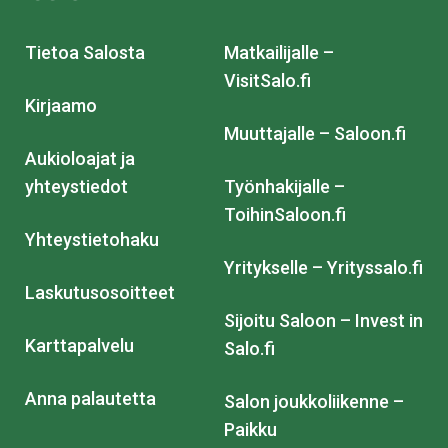
Tietoa Salosta
Matkailijalle –
VisitSalo.fi
Kirjaamo
Muuttajalle – Saloon.fi
Aukioloajat ja
yhteystiedot
Työnhakijalle –
ToihinSaloon.fi
Yhteystietohaku
Yritykselle – Yrityssalo.fi
Laskutusosoitteet
Sijoitu Saloon – Invest in
Karttapalvelu
Salo.fi
Anna palautetta
Salon joukkoliikenne –
Paikku