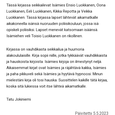
Tässä kirjassa seikkailevat Isämies Ensio Luokkanen, Oona
Luokkanen, Eeli Luokkanen, Kikka Repotta ja Veikka
Luokkanen. Tässä kirjassa lapset lähtevät aikamatkalle
aikakoneella isänsä nuoruuden poliisikouluun, jossa isä
opiskeli poliisiksi. Lapset menevät katsomaan isäänsä.
Isämiehen veli Toisio Luokkanen on rikollinen.
Kirjassa on vauhdikasta seikkailua ja huumoria
alakoululaisille. Kirja sopii niille, jotka tykkäävät vauhdikkaista
ja hauskoista kirjoista. Isämies kirjoja on ilmestynyt neljä.
Aikaisemmat kirjat ovat Isämies ja räjähtävä kakka, Isämies
ja paha pikkuveli sekä Isämies ja hyytävä hypnoosi. Minun
mielestäni kirja oli tosi hauska. Suosittelen kaikille tätä kirjaa,
koska sitä lukiessa voit itse lähteä aikamatkalle.
Tatu Jokiniemi
Päivitetty 5.5.2023