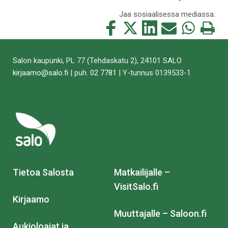
Jaa sosiaalisessa mediassa:
Jaa
Jaa
Jaa
Jaa
Jaa
Tulosta
tämä
tämä
tämä
tämä
tämä
tämä
Facebookissa
Twitterissä
LinkedIn:ssä
sähköpostitse
WhatsApp:ss
sivu
Salon kaupunki, PL 77 (Tehdaskatu 2), 24101 SALO
kirjaamo@salo.fi
| puh.
02 7781
| Y-tunnus 0139533-1
Tietoa Salosta
Matkailijalle –
VisitSalo.fi
Kirjaamo
Muuttajalle – Saloon.fi
Aukioloajat ja