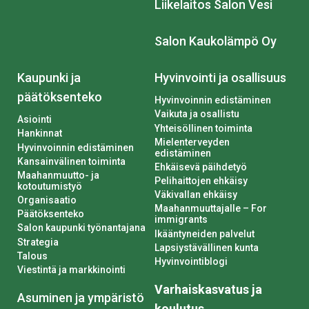
Liikelaitos Salon Vesi
Salon Kaukolämpö Oy
Kaupunki ja
Hyvinvointi ja osallisuus
päätöksenteko
Hyvinvoinnin edistäminen
Vaikuta ja osallistu
Asiointi
Yhteisöllinen toiminta
Hankinnat
Mielenterveyden
Hyvinvoinnin edistäminen
edistäminen
Kansainvälinen toiminta
Ehkäisevä päihdetyö
Maahanmuutto- ja
Pelihaittojen ehkäisy
kotoutumistyö
Väkivallan ehkäisy
Organisaatio
Maahanmuuttajalle – For
Päätöksenteko
immigrants
Salon kaupunki työnantajana
Ikääntyneiden palvelut
Strategia
Lapsiystävällinen kunta
Talous
Hyvinvointiblogi
Viestintä ja markkinointi
Varhaiskasvatus ja
Asuminen ja ympäristö
koulutus