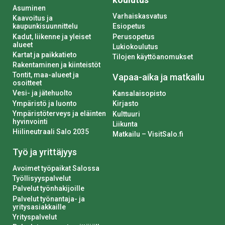
Asuminen
Varhaiskasvatus
Kaavoitus ja
kaupunkisuunnittelu
Esiopetus
Kadut, liikenne ja yleiset
Perusopetus
alueet
Lukiokoulutus
Kartat ja paikkatieto
Tilojen käyttöanomukset
Rakentaminen ja kiinteistöt
Tontit, maa-alueet ja
Vapaa-aika ja matkailu
osoitteet
Vesi- ja jätehuolto
Kansalaisopisto
Ympäristö ja luonto
Kirjasto
Ympäristöterveys ja eläinten
Kulttuuri
hyvinvointi
Liikunta
Hiilineutraali Salo 2035
Matkailu – VisitSalo.fi
Työ ja yrittäjyys
Avoimet työpaikat Salossa
Työllisyyspalvelut
Palvelut työnhakijoille
Palvelut työnantaja- ja
yritysasiakkaille
Yrityspalvelut