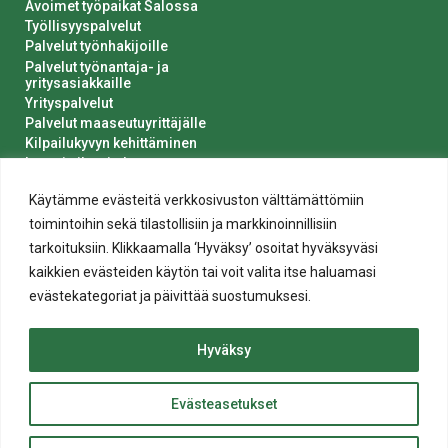
Avoimet työpaikat Salossa
Työllisyyspalvelut
Palvelut työnhakijoille
Palvelut työnantaja- ja
yritysasiakkaille
Yrityspalvelut
Palvelut maaseutuyrittäjälle
Kilpailukyvyn kehittäminen
Luvat ja ilmoitukset
Kaupungin hankinnat
Käytämme evästeitä verkkosivuston välttämättömiin
toimintoihin sekä tilastollisiin ja markkinoinnillisiin
tarkoituksiin. Klikkaamalla ‘Hyväksy’ osoitat hyväksyväsi
kaikkien evästeiden käytön tai voit valita itse haluamasi
evästekategoriat ja päivittää suostumuksesi.
Tietosuoja
Hyväksy
Evästeiden käyttö
Saavutettavuusseloste
Evästeasetukset
ylös
© 2020 Salon kaupunki