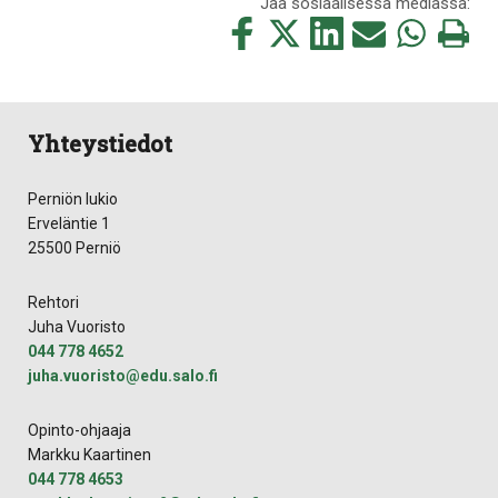
Jaa sosiaalisessa mediassa:
Jaa
Jaa
Jaa
Jaa
Jaa
Tulosta
tämä
tämä
tämä
tämä
tämä
tämä
Facebookissa
Twitterissä
LinkedIn:ssä
sähköpostitse
WhatsApp:ss
sivu
Yhteystiedot
Perniön lukio
Erveläntie 1
25500 Perniö
Rehtori
Juha Vuoristo
044 778 4652
juha.vuoristo@edu.salo.fi
Opinto-ohjaaja
Markku Kaartinen
044 778 4653