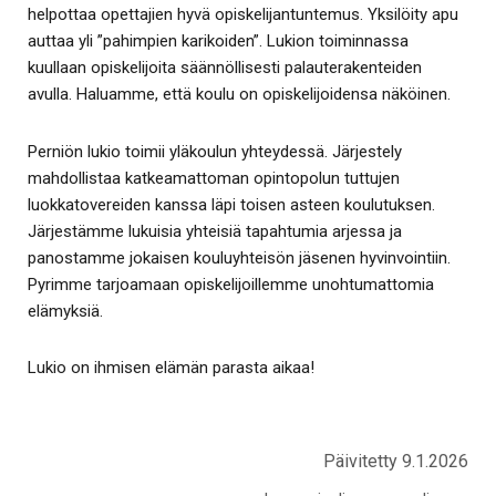
helpottaa opettajien hyvä opiskelijantuntemus. Yksilöity apu
auttaa yli ”pahimpien karikoiden”. Lukion toiminnassa
kuullaan opiskelijoita säännöllisesti palauterakenteiden
avulla. Haluamme, että koulu on opiskelijoidensa näköinen.
Perniön lukio toimii yläkoulun yhteydessä. Järjestely
mahdollistaa katkeamattoman opintopolun tuttujen
luokkatovereiden kanssa läpi toisen asteen koulutuksen.
Järjestämme lukuisia yhteisiä tapahtumia arjessa ja
panostamme jokaisen kouluyhteisön jäsenen hyvinvointiin.
Pyrimme tarjoamaan opiskelijoillemme unohtumattomia
elämyksiä.
Lukio on ihmisen elämän parasta aikaa!
Päivitetty 9.1.2026