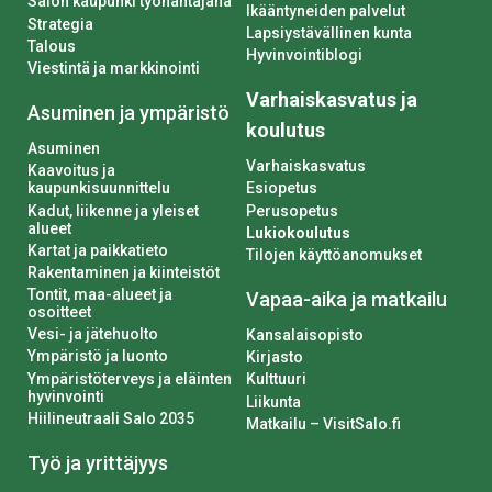
Salon kaupunki työnantajana
Ikääntyneiden palvelut
Strategia
Lapsiystävällinen kunta
Talous
Hyvinvointiblogi
Viestintä ja markkinointi
Varhaiskasvatus ja
Asuminen ja ympäristö
koulutus
Asuminen
Varhaiskasvatus
Kaavoitus ja
kaupunkisuunnittelu
Esiopetus
Kadut, liikenne ja yleiset
Perusopetus
alueet
Lukiokoulutus
Kartat ja paikkatieto
Tilojen käyttöanomukset
Rakentaminen ja kiinteistöt
Tontit, maa-alueet ja
Vapaa-aika ja matkailu
osoitteet
Vesi- ja jätehuolto
Kansalaisopisto
Ympäristö ja luonto
Kirjasto
Ympäristöterveys ja eläinten
Kulttuuri
hyvinvointi
Liikunta
Hiilineutraali Salo 2035
Matkailu – VisitSalo.fi
Työ ja yrittäjyys