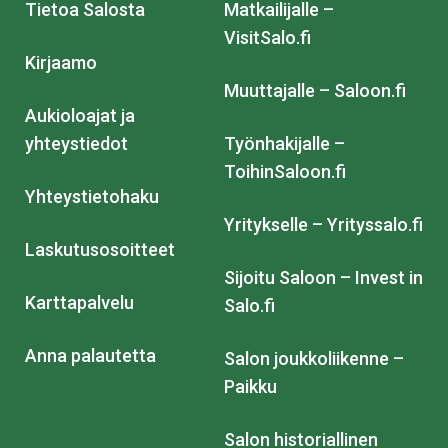
Tietoa Salosta
Matkailijalle –
VisitSalo.fi
Kirjaamo
Muuttajalle – Saloon.fi
Aukioloajat ja
yhteystiedot
Työnhakijalle –
ToihinSaloon.fi
Yhteystietohaku
Yritykselle – Yrityssalo.fi
Laskutusosoitteet
Sijoitu Saloon – Invest in
Karttapalvelu
Salo.fi
Anna palautetta
Salon joukkoliikenne –
Paikku
Salon historiallinen