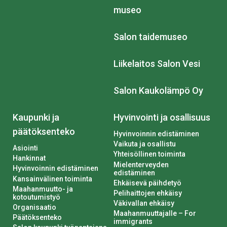
museo
Salon taidemuseo
Liikelaitos Salon Vesi
Salon Kaukolämpö Oy
Kaupunki ja
Hyvinvointi ja osallisuus
päätöksenteko
Hyvinvoinnin edistäminen
Vaikuta ja osallistu
Asiointi
Yhteisöllinen toiminta
Hankinnat
Mielenterveyden
Hyvinvoinnin edistäminen
edistäminen
Kansainvälinen toiminta
Ehkäisevä päihdetyö
Maahanmuutto- ja
Pelihaittojen ehkäisy
kotoutumistyö
Väkivallan ehkäisy
Organisaatio
Maahanmuuttajalle – For
Päätöksenteko
immigrants