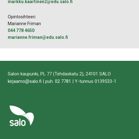
markku.kaartinen2@edu.salo.fi
Opintosihteeri
Marianne Friman
044 778 4650
marianne.friman@edu.salo.fi
Salon kaupunki, PL 77 (Tehdaskatu 2), 24101 SALO
kirjaamo@salo.fi
| puh.
02 7781
| Y-tunnus 0139533-1