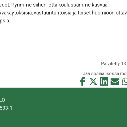
iedot. Pyrimme siihen, että koulussamme kasvaa
yväkäytöksisiä, vastuuntuntoisia ja toiset huomioon ottav
apsia.
Päivitetty 13
Jaa sosiaalisessa me
Jaa
Jaa
Jaa
Jaa
Ja
tämä
tämä
tämä
tämä
tä
Facebookissa
Twitterissä
LinkedIn:ssä
sähköpo
Wh
ALO
533-1