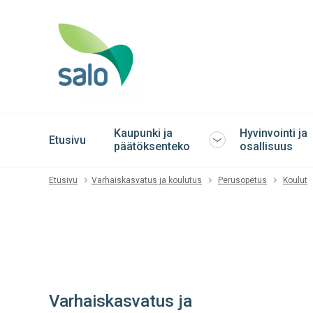
Kaupunki ja
Hyvinvointi ja
Etusivu
Avaa
päätöksenteko
osallisuus
tai
sulje
Etusivu
Varhaiskasvatus ja koulutus
Perusopetus
Koulut
alavalikko
Varhaiskasvatus ja