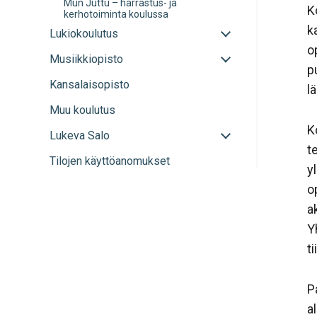
Mun Juttu – harrastus- ja
K
kerhotoiminta koulussa
k
Avaa
Lukiokoulutus
tai
o
Avaa
Musiikkiopisto
sulje
p
tai
alavalikko
Kansalaisopisto
sulje
l
alavalikko
Muu koulutus
K
Avaa
Lukeva Salo
tai
t
Tilojen käyttöanomukset
sulje
y
alavalikko
o
a
Y
t
P
a