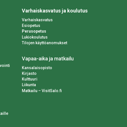
Varhaiskasvatus ja koulutus
Varhaiskasvatus
Esiopetus
Perusopetus
Lukiokoulutus
Tilojen käyttöanomukset
Vapaa-aika ja matkailu
vointi
Kansalaisopisto
Kirjasto
Kulttuuri
Liikunta
Matkailu – VisitSalo.fi
aille