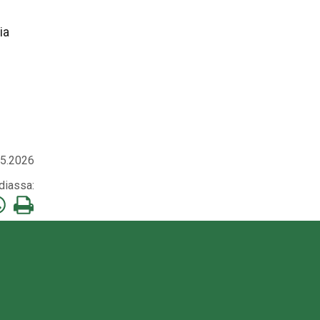
ia
.5.2026
diassa:
a
Tulosta
mä
tämä
stitse
atsApp:ssa
sivu