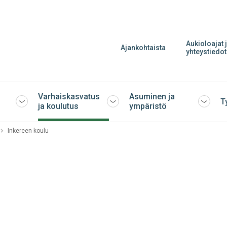
Aukioloajat 
Ajankohtaista
yhteystiedot
Varhaiskasvatus
Asuminen ja
T
Avaa
Avaa
Avaa
ja koulutus
ympäristö
tai
tai
tai
sulje
sulje
sulje
Inkereen koulu
alavalikko
alavalikko
alavalik