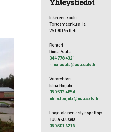
Yhteystiedot
Inkereen koulu
Tortosmäenkuja 1a
25190 Pertteli
Rehtori
Riina Pouta
044 778 4321
riina.pouta@edu.salo.fi
Vararehtori
Elina Harjula
050 533 4854
elina.harjula@edu.salo.fi
Laaja-alainen erityisopettaja
Tuula Kuusela
050 501 6216