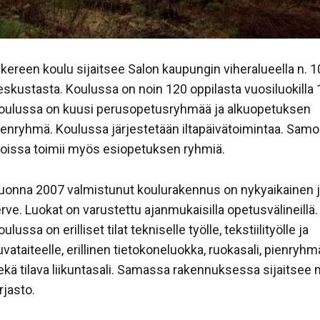
nkereen koulu sijaitsee Salon kaupungin viheralueella n. 
eskustasta. Koulussa on noin 120 oppilasta vuosiluokilla 
oulussa on kuusi perusopetusryhmää ja alkuopetuksen
ienryhmä. Koulussa järjestetään iltapäivätoimintaa. Samo
iloissa toimii myös esiopetuksen ryhmiä.
uonna 2007 valmistunut koulurakennus on nykyaikainen 
erve. Luokat on varustettu ajanmukaisilla opetusvälineillä.
ulussa on erilliset tilat tekniselle työlle, tekstiilityölle ja
uvataiteelle, erillinen tietokoneluokka, ruokasali, pienryhmä
ekä tilava liikuntasali. Samassa rakennuksessa sijaitsee
rjasto.