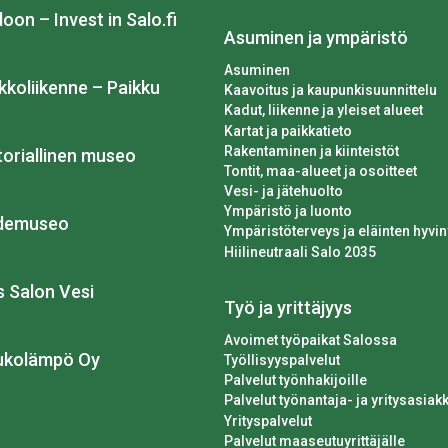
loon – Invest in Salo.fi
Asuminen ja ympäristö
Asuminen
kkoliikenne – Paikku
Kaavoitus ja kaupunkisuunnittelu
Kadut, liikenne ja yleiset alueet
Kartat ja paikkatieto
Rakentaminen ja kiinteistöt
toriallinen museo
Tontit, maa-alueet ja osoitteet
Vesi- ja jätehuolto
Ympäristö ja luonto
idemuseo
Ympäristöterveys ja eläinten hyvin
Hiilineutraali Salo 2035
os Salon Vesi
Työ ja yrittäjyys
Avoimet työpaikat Salossa
ukolämpö Oy
Työllisyyspalvelut
Palvelut työnhakijoille
Palvelut työnantaja- ja yritysasiakk
Yrityspalvelut
Palvelut maaseutuyrittäjälle