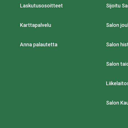
Laskutusosoitteet
Sijoitu Sa
Karttapalvelu
Salon jou
Anna palautetta
Salon his
Salon ta
Liikelait
Salon Ka