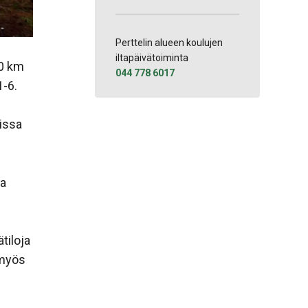
Perttelin alueen koulujen
iltapäivätoiminta
10 km
044 778 6017
1-6.
issa
ja
tiloja
 myös