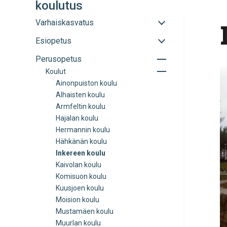
koulutus
Avaa
Varhaiskasvatus
tai
Avaa
Esiopetus
sulje
tai
alavalikko
Avaa
Perusopetus
sulje
tai
alavalikko
Avaa
Koulut
sulje
tai
Ainonpuiston koulu
alavalikko
sulje
Alhaisten koulu
alavalikko
Armfeltin koulu
Hajalan koulu
Hermannin koulu
Hähkänän koulu
Inkereen koulu
Kaivolan koulu
Komisuon koulu
Kuusjoen koulu
Moision koulu
Mustamäen koulu
Muurlan koulu