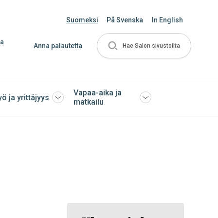
Suomeksi
På Svenska
In English
ja
Anna palautetta
Hae Salon sivustoilta
Vapaa-aika ja
yö ja yrittäjyys
Avaa
Avaa
matkailu
tai
tai
sulje
sulje
ko
alavalikko
alavalikko