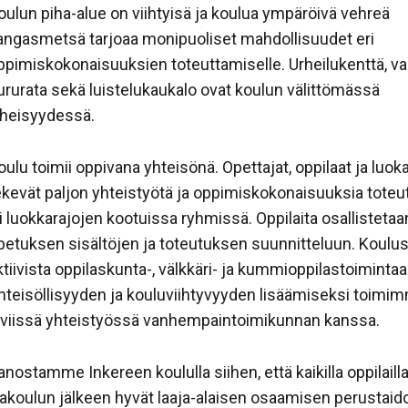
oulun piha-alue on viihtyisä ja koulua ympäröivä vehreä
angasmetsä tarjoaa monipuoliset mahdollisuudet eri
ppimiskokonaisuuksien toteuttamiselle. Urheilukenttä, va
ururata sekä luistelukaukalo ovat koulun välittömässä
äheisyydessä.
oulu toimii oppivana yhteisönä. Opettajat, oppilaat ja luok
ekevät paljon yhteistyötä ja oppimiskokonaisuuksia toteu
li luokkarajojen kootuissa ryhmissä. Oppilaita osallistetaa
petuksen sisältöjen ja toteutuksen suunnitteluun. Koulu
ktiivista oppilaskunta-, välkkäri- ja kummioppilastoimintaa
hteisöllisyyden ja kouluviihtyvyyden lisäämiseksi toimi
iiviissä yhteistyössä vanhempaintoimikunnan kanssa.
anostamme Inkereen koululla siihen, että kaikilla oppilaill
lakoulun jälkeen hyvät laaja-alaisen osaamisen perustaidot