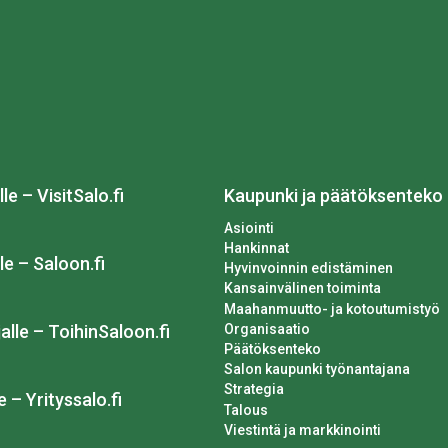
lle – VisitSalo.fi
Kaupunki ja päätöksenteko
Asiointi
Hankinnat
le – Saloon.fi
Hyvinvoinnin edistäminen
Kansainvälinen toiminta
Maahanmuutto- ja kotoutumistyö
Organisaatio
alle – ToihinSaloon.fi
Päätöksenteko
Salon kaupunki työnantajana
Strategia
e – Yrityssalo.fi
Talous
Viestintä ja markkinointi