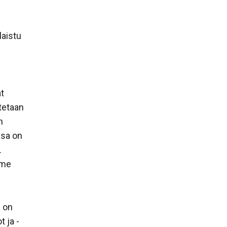
laistu
at
tetaan
n
ssa on
.
mme
a on
 ja -