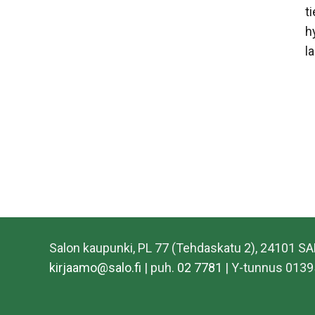
t
h
l
Salon kaupunki, PL 77 (Tehdaskatu 2), 24101 S
kirjaamo@salo.fi
| puh.
02 7781
| Y-tunnus 0139