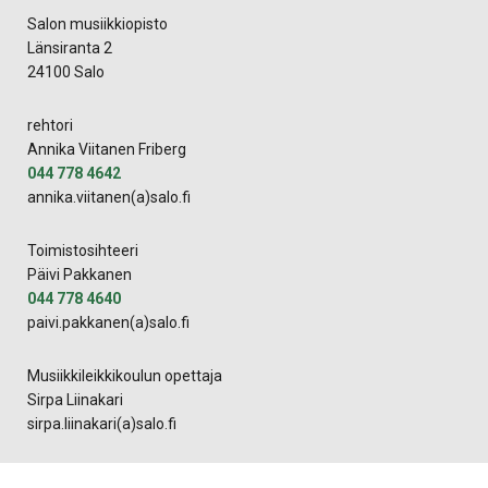
Salon musiikkiopisto
Länsiranta 2
24100 Salo
rehtori
Annika Viitanen Friberg
044 778 4642
annika.viitanen(a)salo.fi
Toimistosihteeri
Päivi Pakkanen
044 778 4640
paivi.pakkanen(a)salo.fi
Musiikkileikkikoulun opettaja
Sirpa Liinakari
sirpa.liinakari(a)salo.fi