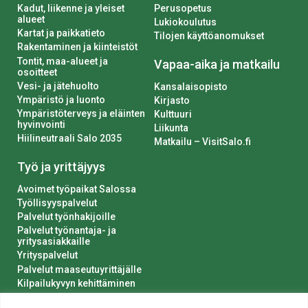
Kadut, liikenne ja yleiset
Perusopetus
alueet
Lukiokoulutus
Kartat ja paikkatieto
Tilojen käyttöanomukset
Rakentaminen ja kiinteistöt
Tontit, maa-alueet ja
Vapaa-aika ja matkailu
osoitteet
Vesi- ja jätehuolto
Kansalaisopisto
Ympäristö ja luonto
Kirjasto
Ympäristöterveys ja eläinten
Kulttuuri
hyvinvointi
Liikunta
Hiilineutraali Salo 2035
Matkailu – VisitSalo.fi
Työ ja yrittäjyys
Avoimet työpaikat Salossa
Työllisyyspalvelut
Palvelut työnhakijoille
Palvelut työnantaja- ja
yritysasiakkaille
Yrityspalvelut
Palvelut maaseutuyrittäjälle
Kilpailukyvyn kehittäminen
Luvat ja ilmoitukset