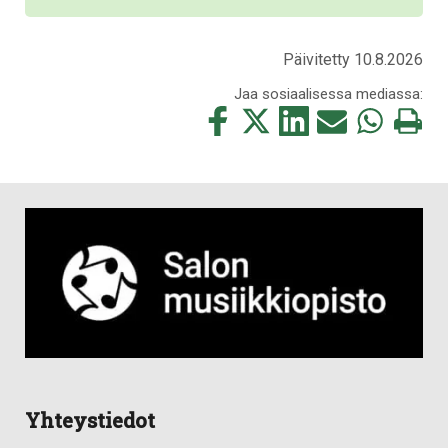
Päivitetty 10.8.2026
Jaa sosiaalisessa mediassa:
Jaa
Jaa
Jaa
Jaa
Jaa
Tulosta
tämä
tämä
tämä
tämä
tämä
tämä
Facebookissa
Twitterissä
LinkedIn:ssä
sähköpostitse
WhatsApp:ss
sivu
Yhteystiedot