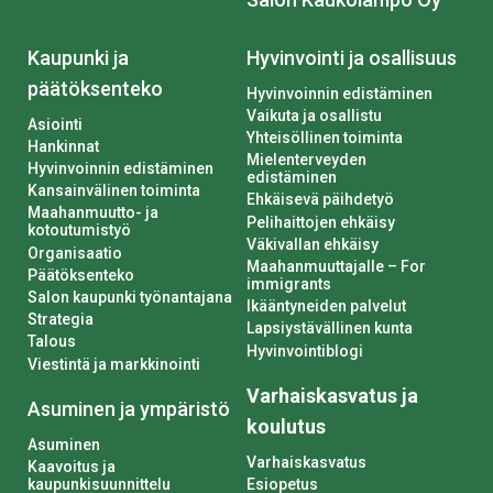
Kaupunki ja
Hyvinvointi ja osallisuus
päätöksenteko
Hyvinvoinnin edistäminen
Vaikuta ja osallistu
Asiointi
Yhteisöllinen toiminta
Hankinnat
Mielenterveyden
Hyvinvoinnin edistäminen
edistäminen
Kansainvälinen toiminta
Ehkäisevä päihdetyö
Maahanmuutto- ja
Pelihaittojen ehkäisy
kotoutumistyö
Väkivallan ehkäisy
Organisaatio
Maahanmuuttajalle – For
Päätöksenteko
immigrants
Salon kaupunki työnantajana
Ikääntyneiden palvelut
Strategia
Lapsiystävällinen kunta
Talous
Hyvinvointiblogi
Viestintä ja markkinointi
Varhaiskasvatus ja
Asuminen ja ympäristö
koulutus
Asuminen
Varhaiskasvatus
Kaavoitus ja
kaupunkisuunnittelu
Esiopetus