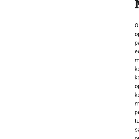
O
o
p
e
m
k
k
o
k
m
p
t
s
o