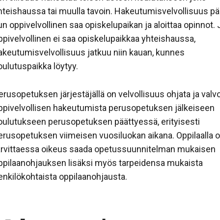
hteishaussa tai muulla tavoin. Hakeutumisvelvollisuus pä
un oppivelvollinen saa opiskelupaikan ja aloittaa opinnot.
ppivelvollinen ei saa opiskelupaikkaa yhteishaussa,
akeutumisvelvollisuus jatkuu niin kauan, kunnes
oulutuspaikka löytyy.
erusopetuksen järjestäjällä on velvollisuus ohjata ja valv
ppivelvollisen hakeutumista perusopetuksen jälkeiseen
oulutukseen perusopetuksen päättyessä, erityisesti
erusopetuksen viimeisen vuosiluokan aikana. Oppilaalla 
arvittaessa oikeus saada opetussuunnitelman mukaisen
ppilaanohjauksen lisäksi myös tarpeidensa mukaista
enkilökohtaista oppilaanohjausta.