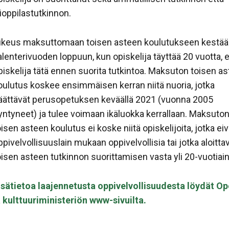
lioppilastutkinnon.
ikeus maksuttomaan toisen asteen koulutukseen kestää
alenterivuoden loppuun, kun opiskelija täyttää 20 vuotta, e
piskelija tätä ennen suorita tutkintoa. Maksuton toisen a
oulutus koskee ensimmäisen kerran niitä nuoria, jotka
äättävät perusopetuksen keväällä 2021 (vuonna 2005
yntyneet) ja tulee voimaan ikäluokka kerrallaan. Maksuto
oisen asteen koulutus ei koske niitä opiskelijoita, jotka eiv
ppivelvollisuuslain mukaan oppivelvollisia tai jotka aloitta
oisen asteen tutkinnon suorittamisen vasta yli 20-vuotiain
isätietoa laajennetusta oppivelvollisuudesta löydät Op
a kulttuuriministeriön www-sivuilta.