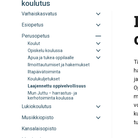
koulutus
Avaa
Varhaiskasvatus
tai
Avaa
Esiopetus
sulje
tai
alavalikko
Avaa
Perusopetus
sulje
tai
alavalikko
Avaa
Koulut
sulje
tai
Avaa
Opiskelu koulussa
alavalikko
sulje
tai
Avaa
Apua ja tukea oppilaalle
alavalikko
sulje
T
tai
Ilmoittautumiset ja hakemukset
alavalikko
sulje
h
Iltapäivätoiminta
alavalikko
j
Koulukuljetukset
Laajennettu oppivelvollisuus
O
Mun Juttu – harrastus- ja
m
kerhotoiminta koulussa
v
Avaa
Lukiokoulutus
tai
k
Avaa
Musiikkiopisto
sulje
t
tai
alavalikko
Kansalaisopisto
sulje
alavalikko