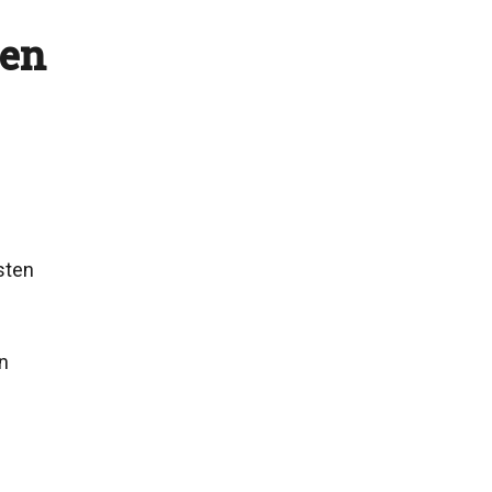
sen
sten
in