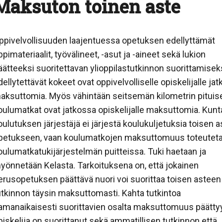
Maksuton toinen aste
ppivelvollisuuden laajentuessa opetuksen edellyttämät
ppimateriaalit, työvälineet, -asut ja -aineet sekä lukion
äätteeksi suoritettavan ylioppilastutkinnon suorittamisek
dellytettävät kokeet ovat oppivelvolliselle opiskelijalle ja
aksuttomia. Myös vähintään seitsemän kilometrin pituis
oulumatkat ovat jatkossa opiskelijalle maksuttomia. Kunta
oulutuksen järjestäjä ei järjestä koulukuljetuksia toisen 
petukseen, vaan koulumatkojen maksuttomuus toteutet
oulumatkatukijärjestelmän puitteissa. Tuki haetaan ja
yönnetään Kelasta. Tarkoituksena on, että jokainen
erusopetuksen päättävä nuori voi suorittaa toisen asteen
utkinnon täysin maksuttomasti. Kahta tutkintoa
amanaikaisesti suorittavien osalta maksuttomuus päättyy
piskelija on suorittanut sekä ammatillisen tutkinnon että