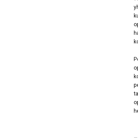
y
k
o
h
k
P
o
k
p
t
o
h