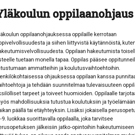
Yläkoulun oppilaanohjaus
läkoulun oppilaanohjauksessa oppilaille kerrotaan
ppivelvollisuudesta ja siihen liittyvistä käytännöistä, kute
akeutumisvelvollisuudesta. Oppilaan hakeutumista toisel
steelle tuetaan monella tapaa. Oppilas pääsee oppitunneil
utustumaan ammatteihin ja koulutusvaihtoehtoihin.
enkilökohtaisessa ohjauksessa oppilaan kanssa punnita
aihtoehtoja ja tehdään suunnitelmaa tulevaisuuteen oppi
ksilölliset tarpeet ja toiveet huomioiden. Oppilaalle tarjot
yös mahdollisuuksia tutustua koulutuksiin ja työelämää
aikan päällä tai etäyhteyksin. Lisäksi jokaisella perusope
.-9. luokkaa suorittavalla oppilaalla, joka tarvitsee
erusopetuksen jälkeisiin jatko-opintoihin hakeutumiseen