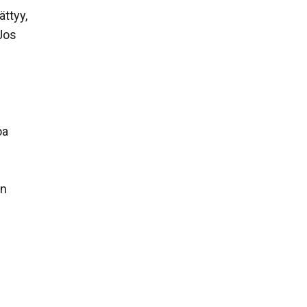
ättyy,
 Jos
oa
on