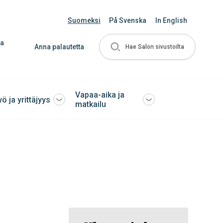
Suomeksi
På Svenska
In English
ja
Anna palautetta
Hae Salon sivustoilta
Vapaa-aika ja
yö ja yrittäjyys
Avaa
Avaa
matkailu
tai
tai
sulje
sulje
ko
alavalikko
alavalikko