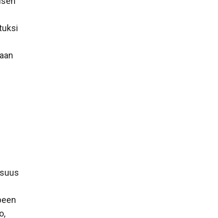
isen
tuksi
taan
isuus
rpeen
o,