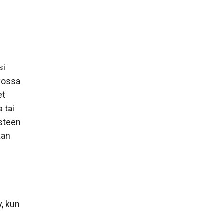
si
tkossa
et
 tai
asteen
aan
, kun