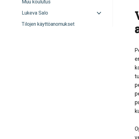
Muu koulutus
Avaa
Lukeva Salo
tai
Tilojen käyttöanomukset
sulje
alavalikko
P
e
k
t
p
p
p
k
O
v