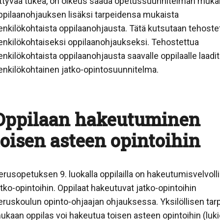
iittyvää tukea, on oikeus saada opetussuunnitelman muka
ppilaanohjauksen lisäksi tarpeidensa mukaista
enkilökohtaista oppilaanohjausta. Tätä kutsutaan tehoste
enkilökohtaiseksi oppilaanohjaukseksi. Tehostettua
enkilökohtaista oppilaanohjausta saavalle oppilaalle laadi
enkilökohtainen jatko-opintosuunnitelma.
Oppilaan hakeutuminen
toisen asteen opintoihin
erusopetuksen 9. luokalla oppilailla on hakeutumisvelvoll
atko-opintoihin. Oppilaat hakeutuvat jatko-opintoihin
eruskoulun opinto-ohjaajan ohjauksessa. Yksilöllisen ta
ukaan oppilas voi hakeutua toisen asteen opintoihin (luki