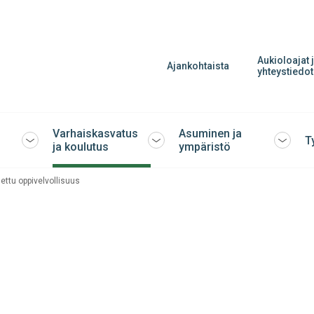
Aukioloajat 
Ajankohtaista
yhteystiedot
Varhaiskasvatus
Asuminen ja
T
Avaa
Avaa
Avaa
ja koulutus
ympäristö
tai
tai
tai
sulje
sulje
sulje
ettu oppivelvollisuus
alavalikko
alavalikko
alavalik