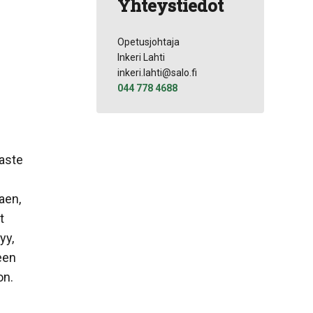
Yhteystiedot
Opetusjohtaja
Inkeri Lahti
inkeri.lahti@salo.fi
044 778 4688
aste
aen,
t
yy,
een
on.