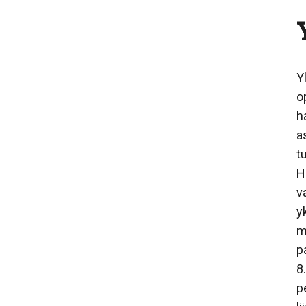
Y
o
h
a
t
H
v
y
m
p
8
p