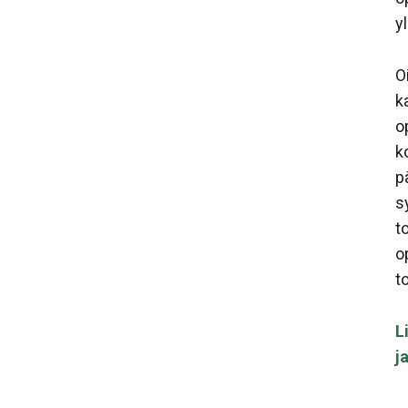
y
O
k
o
k
p
s
t
o
t
L
j