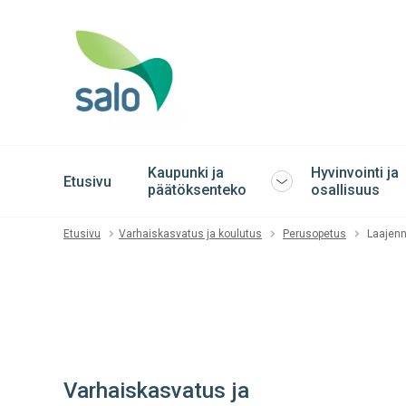
Kaupunki ja
Hyvinvointi ja
Etusivu
Avaa
päätöksenteko
osallisuus
tai
sulje
Etusivu
Varhaiskasvatus ja koulutus
Perusopetus
Laajenn
alavalikko
Varhaiskasvatus ja