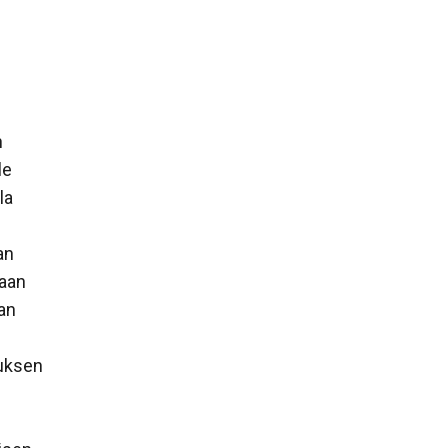
n
le
la
an
laan
aan
n
tuksen