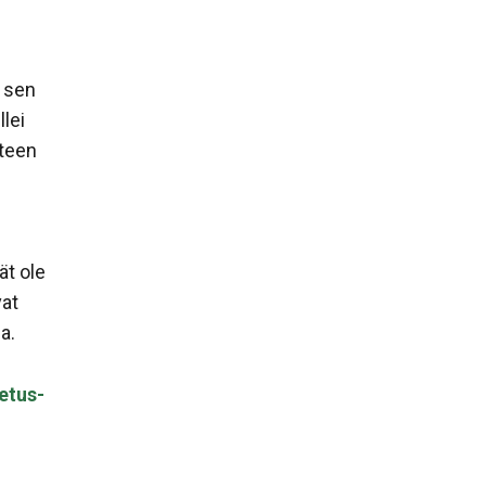
 sen
llei
steen
n
ät ole
vat
a.
etus-