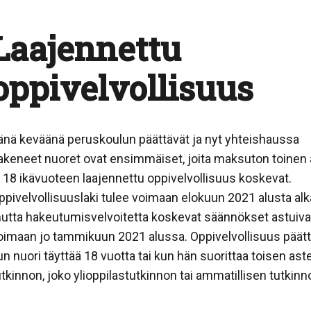
Laajennettu
oppivelvollisuus
änä keväänä peruskoulun päättävät ja nyt yhteishaussa
akeneet nuoret ovat ensimmäiset, joita maksuton toinen 
a 18 ikävuoteen laajennettu oppivelvollisuus koskevat.
ppivelvollisuuslaki tulee voimaan elokuun 2021 alusta alk
utta hakeutumisvelvoitetta koskevat säännökset astuiva
oimaan jo tammikuun 2021 alussa. Oppivelvollisuus päätt
un nuori täyttää 18 vuotta tai kun hän suorittaa toisen ast
utkinnon, joko ylioppilastutkinnon tai ammatillisen tutkinn