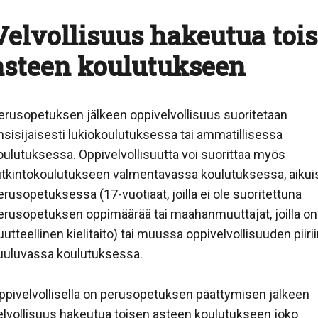
Velvollisuus hakeutua toi
asteen koulutukseen
erusopetuksen jälkeen oppivelvollisuus suoritetaan
nsisijaisesti lukiokoulutuksessa tai ammatillisessa
oulutuksessa. Oppivelvollisuutta voi suorittaa myös
utkintokoulutukseen valmentavassa koulutuksessa, aikui
erusopetuksessa (17-vuotiaat, joilla ei ole suoritettuna
erusopetuksen oppimäärää tai maahanmuuttajat, joilla on
uutteellinen kielitaito) tai muussa oppivelvollisuuden piiri
uuluvassa koulutuksessa.
ppivelvollisella on perusopetuksen päättymisen jälkeen
elvollisuus hakeutua toisen asteen koulutukseen joko