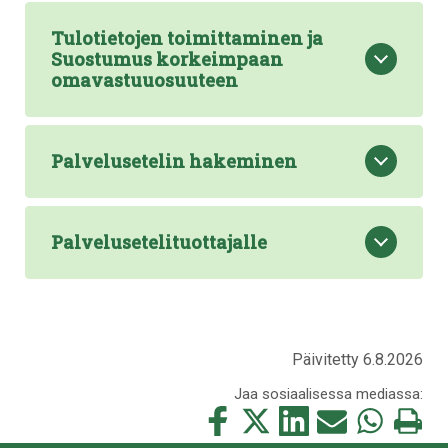
Tulotietojen toimittaminen ja
Suostumus korkeimpaan
omavastuuosuuteen
Palvelusetelin hakeminen
Palvelusetelituottajalle
Päivitetty 6.8.2026
Jaa sosiaalisessa mediassa:
Jaa
Jaa
Jaa
Jaa
Jaa
Tulosta
tämä
tämä
tämä
tämä
tämä
tämä