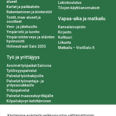
alueet
Lukiokoulutus
Kartat ja paikkatieto
Tilojen käyttöanomukset
Rakentaminen ja kiinteistöt
Tontit, maa-alueet ja
Vapaa-aika ja matkailu
osoitteet
Vesi- ja jätehuolto
Kansalaisopisto
Ympäristö ja luonto
Kirjasto
Ympäristöterveys ja eläinten
Kulttuuri
hyvinvointi
Liikunta
Hiilineutraali Salo 2035
Matkailu – VisitSalo.fi
Työ ja yrittäjyys
Avoimet työpaikat Salossa
Työllisyyspalvelut
Palvelut työnhakijoille
Palvelut työnantaja- ja
yritysasiakkaille
Yrityspalvelut
Palvelut maaseutuyrittäjälle
Kilpailukyvyn kehittäminen
Luvat ja ilmoitukset
Kaupungin hankinnat
Käytämme evästeitä verkkosivuston välttämättömiin