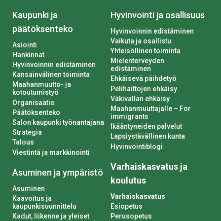
Kaupunki ja
Hyvinvointi ja osallisuus
päätöksenteko
Hyvinvoinnin edistäminen
Vaikuta ja osallistu
Asiointi
Yhteisöllinen toiminta
Hankinnat
Mielenterveyden
Hyvinvoinnin edistäminen
edistäminen
Kansainvälinen toiminta
Ehkäisevä päihdetyö
Maahanmuutto- ja
Pelihaittojen ehkäisy
kotoutumistyö
Väkivallan ehkäisy
Organisaatio
Maahanmuuttajalle – For
Päätöksenteko
immigrants
Salon kaupunki työnantajana
Ikääntyneiden palvelut
Strategia
Lapsiystävällinen kunta
Talous
Hyvinvointiblogi
Viestintä ja markkinointi
Varhaiskasvatus ja
Asuminen ja ympäristö
koulutus
Asuminen
Varhaiskasvatus
Kaavoitus ja
kaupunkisuunnittelu
Esiopetus
Kadut, liikenne ja yleiset
Perusopetus