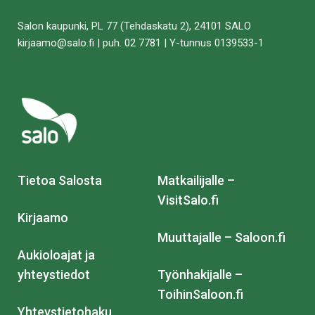
Facebookissa
Twitterissä
LinkedIn:ssä
sähköpostitse
WhatsApp:ss
sivu
Salon kaupunki, PL 77 (Tehdaskatu 2), 24101 SALO
kirjaamo@salo.fi
| puh.
02 7781
| Y-tunnus 0139533-1
Tietoa Salosta
Matkailijalle –
VisitSalo.fi
Kirjaamo
Muuttajalle – Saloon.fi
Aukioloajat ja
yhteystiedot
Työnhakijalle –
ToihinSaloon.fi
Yhteystietohaku