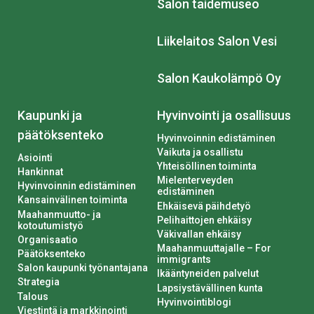
Salon taidemuseo
Liikelaitos Salon Vesi
Salon Kaukolämpö Oy
Kaupunki ja
Hyvinvointi ja osallisuus
päätöksenteko
Hyvinvoinnin edistäminen
Vaikuta ja osallistu
Asiointi
Yhteisöllinen toiminta
Hankinnat
Mielenterveyden
Hyvinvoinnin edistäminen
edistäminen
Kansainvälinen toiminta
Ehkäisevä päihdetyö
Maahanmuutto- ja
Pelihaittojen ehkäisy
kotoutumistyö
Väkivallan ehkäisy
Organisaatio
Maahanmuuttajalle – For
Päätöksenteko
immigrants
Salon kaupunki työnantajana
Ikääntyneiden palvelut
Strategia
Lapsiystävällinen kunta
Talous
Hyvinvointiblogi
Viestintä ja markkinointi