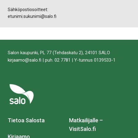
Sähköpostiosoitteet:
etunimi.sukunimi@salo.fi
Salon kaupunki, PL 77 (Tehdaskatu 2), 24101 SALO
kirjaamo@salo.fi
| puh.
02 7781
| Y-tunnus 0139533-1
Tietoa Salosta
Matkailijalle –
VisitSalo.fi
Kirjaamo