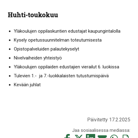
Huhti-toukokuu
Yläkoulujen oppilaskuntien edustajat kaupungintalolla
Kysely opetussuunnitelman toteutumisesta
Opistopalveluiden palautekyselyt
Nivelvaiheiden yhteistyö
Yläkoulujen oppilaiden edustajien vierailut 6. luokissa
Tulevien 1.- ja 7.-luokkalaisten tutustumispäivä
Kevään juhlat
Päivitetty 17.2.2025
Jaa sosiaalisessa mediassa:
Jaa
Jaa
Jaa
Jaa
Jaa
Tulosta