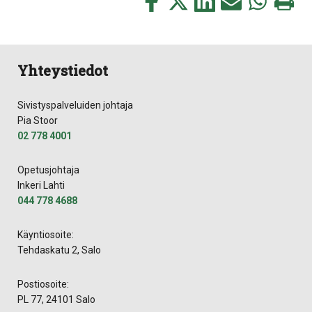
tämä
tämä
tämä
tämä
tämä
tämä
Facebookissa
Twitterissä
LinkedIn:ssä
sähköpostitse
WhatsApp:ss
sivu
Yhteystiedot
Sivistyspalveluiden johtaja
Pia Stoor
02 778 4001
Opetusjohtaja
Inkeri Lahti
044 778 4688
Käyntiosoite:
Tehdaskatu 2, Salo
Postiosoite:
PL 77, 24101 Salo