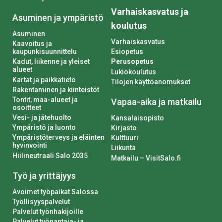
Varhaiskasvatus ja
Asuminen ja ympäristö
koulutus
Asuminen
Varhaiskasvatus
Kaavoitus ja
kaupunkisuunnittelu
Esiopetus
Kadut, liikenne ja yleiset
Perusopetus
alueet
Lukiokoulutus
Kartat ja paikkatieto
Tilojen käyttöanomukset
Rakentaminen ja kiinteistöt
Tontit, maa-alueet ja
Vapaa-aika ja matkailu
osoitteet
Vesi- ja jätehuolto
Kansalaisopisto
Ympäristö ja luonto
Kirjasto
Ympäristöterveys ja eläinten
Kulttuuri
hyvinvointi
Liikunta
Hiilineutraali Salo 2035
Matkailu – VisitSalo.fi
Työ ja yrittäjyys
Avoimet työpaikat Salossa
Työllisyyspalvelut
Palvelut työnhakijoille
Palvelut työnantaja- ja