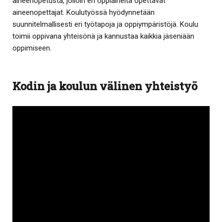
aineenopetusta, jolloin eri oppiaineita opettavat
aineenopettajat. Koulutyössä hyödynnetään
suunnitelmallisesti eri työtapoja ja oppiympäristöjä. Koulu
toimii oppivana yhteisönä ja kannustaa kaikkia jäseniään
oppimiseen.
Kodin ja koulun välinen yhteistyö