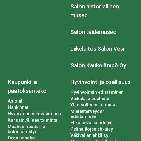
Salon historiallinen
museo
Salon taidemuseo
Liikelaitos Salon Vesi
Salon Kaukolämpö Oy
Kaupunki ja
Hyvinvointi ja osallisuus
päätöksenteko
Hyvinvoinnin edistäminen
Vaikuta ja osallistu
Asiointi
Yhteisöllinen toiminta
Hankinnat
Mielenterveyden
Hyvinvoinnin edistäminen
edistäminen
Kansainvälinen toiminta
Ehkäisevä päihdetyö
Maahanmuutto- ja
Pelihaittojen ehkäisy
kotoutumistyö
Väkivallan ehkäisy
Organisaatio