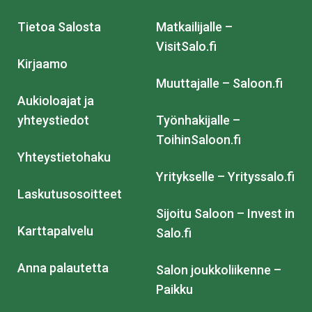
Tietoa Salosta
Matkailijalle –
VisitSalo.fi
Kirjaamo
Muuttajalle – Saloon.fi
Aukioloajat ja
yhteystiedot
Työnhakijalle –
ToihinSaloon.fi
Yhteystietohaku
Yritykselle – Yrityssalo.fi
Laskutusosoitteet
Sijoitu Saloon – Invest in
Karttapalvelu
Salo.fi
Anna palautetta
Salon joukkoliikenne –
Paikku