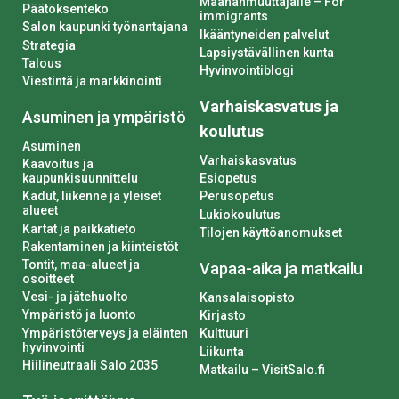
Maahanmuuttajalle – For
Päätöksenteko
immigrants
Salon kaupunki työnantajana
Ikääntyneiden palvelut
Strategia
Lapsiystävällinen kunta
Talous
Hyvinvointiblogi
Viestintä ja markkinointi
Varhaiskasvatus ja
Asuminen ja ympäristö
koulutus
Asuminen
Varhaiskasvatus
Kaavoitus ja
kaupunkisuunnittelu
Esiopetus
Kadut, liikenne ja yleiset
Perusopetus
alueet
Lukiokoulutus
Kartat ja paikkatieto
Tilojen käyttöanomukset
Rakentaminen ja kiinteistöt
Tontit, maa-alueet ja
Vapaa-aika ja matkailu
osoitteet
Vesi- ja jätehuolto
Kansalaisopisto
Ympäristö ja luonto
Kirjasto
Ympäristöterveys ja eläinten
Kulttuuri
hyvinvointi
Liikunta
Hiilineutraali Salo 2035
Matkailu – VisitSalo.fi