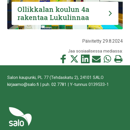
Ollikkalan koulun 4a
rakentaa Lukulinnaa
Päivitetty 29.8.2024
Jaa sosiaalisessa mediassa:
Jaa
Jaa
Jaa
Jaa
Jaa
Tulosta
tämä
tämä
tämä
tämä
tämä
tämä
Facebookissa
Twitterissä
LinkedIn:ssä
sähköpostitse
WhatsApp:ss
sivu
Salon kaupunki, PL 77 (Tehdaskatu 2), 24101 SALO
kirjaamo@salo.fi
| puh.
02 7781
| Y-tunnus 0139533-1