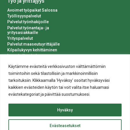
Työ ja yrittäjyys
Avoimet työpaikat Salossa
Työllisyyspalvelut
Palvelut työnhakijoille
Palvelut työnantaja- ja
yritysasiakkaille
Yrityspalvelut
Palvelut maaseutuyrittäjälle
Kilpailukyvyn kehittäminen
Luvat ja ilmoitukset
Kaupungin hankinnat
Käytämme evästeitä verkkosivuston välttämättömiin
toimintoihin sekä tilastollisiin ja markkinoinnillisiin
tarkoituksiin. Klikkaamalla ‘Hyväksy’ osoitat hyväksyväsi
kaikkien evästeiden käytön tai voit valita itse haluamasi
evästekategoriat ja päivittää suostumuksesi.
Tietosuoja
Hyväksy
Evästeiden käyttö
Saavutettavuusseloste
Evästeasetukset