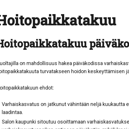
Hoitopaikkatakuu
Hoitopaikkatakuu päiväko
uoltajilla on mahdollisuus hakea päiväkodissa varhaiskas
oitopaikkatakuuta turvatakseen hoidon keskeyttämisen j
oitopaikkatakuun ehdot:
Varhaiskasvatus on jatkunut vähintään neljä kuukautt
laadintaa.
Salon kaupunki sitoutuu osoittamaan varhaiskasvatuksen