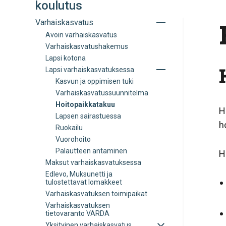
koulutus
Avaa
Varhaiskasvatus
tai
Avoin varhaiskasvatus
sulje
Varhaiskasvatushakemus
alavalikko
Lapsi kotona
Avaa
Lapsi varhaiskasvatuksessa
tai
Kasvun ja oppimisen tuki
sulje
Varhaiskasvatussuunnitelma
alavalikko
Hoitopaikkatakuu
H
Lapsen sairastuessa
h
Ruokailu
Vuorohoito
Palautteen antaminen
H
Maksut varhaiskasvatuksessa
Edlevo, Muksunetti ja
tulostettavat lomakkeet
Varhaiskasvatuksen toimipaikat
Varhaiskasvatuksen
tietovaranto VARDA
Avaa
Yksityinen varhaiskasvatus