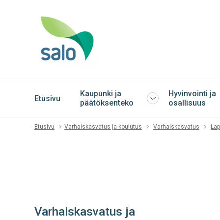
Kaupunki ja
Hyvinvointi ja
Etusivu
Avaa
päätöksenteko
osallisuus
tai
sulje
Etusivu
Varhaiskasvatus ja koulutus
Varhaiskasvatus
Lap
alavalikko
Varhaiskasvatus ja