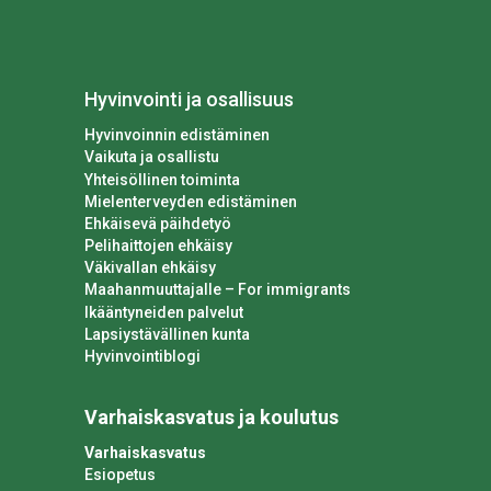
Hyvinvointi ja osallisuus
Hyvinvoinnin edistäminen
Vaikuta ja osallistu
Yhteisöllinen toiminta
Mielenterveyden edistäminen
Ehkäisevä päihdetyö
Pelihaittojen ehkäisy
Väkivallan ehkäisy
Maahanmuuttajalle – For immigrants
Ikääntyneiden palvelut
Lapsiystävällinen kunta
Hyvinvointiblogi
Varhaiskasvatus ja koulutus
Varhaiskasvatus
Esiopetus