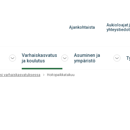
Aukioloajat 
Ajankohtaista
yhteystiedot
Varhaiskasvatus
Asuminen ja
T
Avaa
Avaa
Avaa
ja koulutus
ympäristö
tai
tai
tai
sulje
sulje
sulje
si varhaiskasvatuksessa
Hoitopaikkatakuu
alavalikko
alavalikko
alavalik