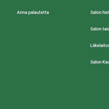
Anna palautetta
Salon his
Salon ta
Liikelait
Salon Ka