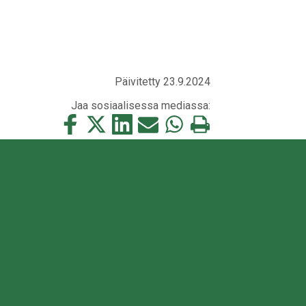
Päivitetty 23.9.2024
Jaa sosiaalisessa mediassa:
Jaa
Jaa
Jaa
Jaa
Jaa
Tulosta
tämä
tämä
tämä
tämä
tämä
tämä
Facebookissa
Twitterissä
LinkedIn:ssä
sähköpostitse
WhatsApp:ssa
sivu