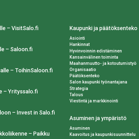
lle – VisitSalo.fi
Kaupunki ja päätöksenteko
Asiointi
Hankinnat
le – Saloon.fi
Hyvinvoinnin edistäminen
Kansainvälinen toiminta
Maahanmuutto- ja kotoutumistyö
Organisaatio
alle – ToihinSaloon.fi
Päätöksenteko
Salon kaupunki työnantajana
Strategia
e – Yrityssalo.fi
Talous
Viestintä ja markkinointi
loon – Invest in Salo.fi
Asuminen ja ympäristö
Asuminen
kkoliikenne – Paikku
Kaavoitus ja kaupunkisuunnittelu