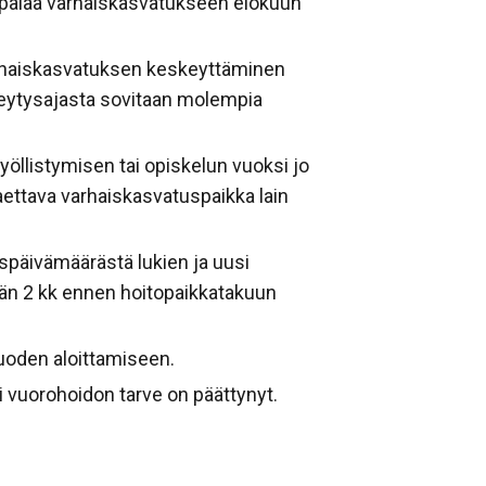
i palaa varhaiskasvatukseen elokuun
arhaiskasvatuksen keskeyttäminen
skeytysajasta sovitaan molempia
yöllistymisen tai opiskelun vuoksi jo
aettava varhaiskasvatuspaikka lain
späivämäärästä lukien ja uusi
än 2 kk ennen hoitopaikkatakuun
uoden aloittamiseen.
i vuorohoidon tarve on päättynyt.