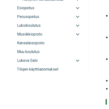
tai
sulje
Avaa
Esiopetus
alavalikko
tai
Avaa
Perusopetus
sulje
tai
alavalikko
Avaa
Lukiokoulutus
sulje
tai
alavalikko
Avaa
Musiikkiopisto
sulje
tai
alavalikko
Kansalaisopisto
sulje
alavalikko
Muu koulutus
Avaa
Lukeva Salo
tai
Tilojen käyttöanomukset
sulje
alavalikko