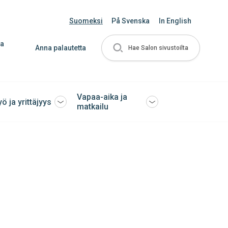
Suomeksi
På Svenska
In English
ja
Anna palautetta
Hae Salon sivustoilta
Vapaa-aika ja
yö ja yrittäjyys
Avaa
Avaa
matkailu
tai
tai
sulje
sulje
ko
alavalikko
alavalikko