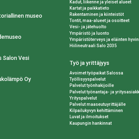
Kadut, liikenne ja yleiset alueet
Kartat ja paikkatieto
Rakentaminen ja kiinteistöt
toriallinen museo
Tontit, maa-alueet ja osoitteet
Vesi- ja jätehuolto
Ympäristö ja luonto
idemuseo
Ympäristöterveys ja eläinten hyvin
Hiilineutraali Salo 2035
os Salon Vesi
Työ ja yrittäjyys
Avoimet työpaikat Salossa
ukolämpö Oy
Työllisyyspalvelut
Palvelut työnhakijoille
Palvelut työnantaja- ja yritysasiakk
Yrityspalvelut
Palvelut maaseutuyrittäjälle
Kilpailukyvyn kehittäminen
Luvat ja ilmoitukset
Kaupungin hankinnat