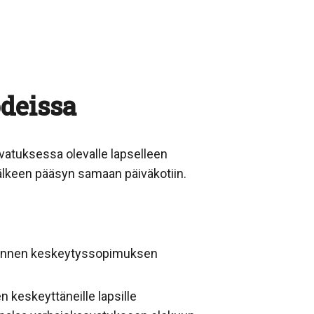
deissa
vatuksessa olevalle lapselleen
älkeen pääsyn samaan päiväkotiin.
a ennen keskeytyssopimuksen
 keskeyttäneille lapsille