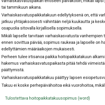
varhaiskasvatuspaikan entiseen päiväkotiin, mikäli laps
tai tammikuun aikana.
Varhaiskasvatuspaikkatakuun edellytyksenä on, että v
jatkuu yhtäjaksoisesti vähintään neljä kuukautta ja ke
osapuolia sitovalla kirjallisella sopimuksella.
Mikäli lapselle tarvitaan varhaiskasvatusta vanhempien t
ennen sovittua päivää, sopimus raukeaa ja lapselle on h
edellyttämien määräaikojen mukaisesti.
Perheen tulee irtisanoa paikka hoitopaikkatakuun alkami
hakemus varhaiskasvatuspaikasta pitää tehdä viimeistä
päättymistä.
Varhaiskasvatuspaikkatakuu päättyy lapsen esiopetusv
Takuu ei koske perhepäivähoitoa eikä vuorohoitoa, mikäl
Tulostettava hoitopaikkatakuusopimus (word)