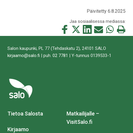
Päivitetty 6.8.2025
Jaa sosiaalisessa mediassa:
Jaa
Jaa
Jaa
Jaa
Jaa
Tulosta
tämä
tämä
tämä
tämä
tämä
tämä
Facebookissa
Twitterissä
LinkedIn:ssä
sähköpostitse
WhatsApp:ss
sivu
Salon kaupunki, PL 77 (Tehdaskatu 2), 24101 SALO
kirjaamo@salo.fi
| puh.
02 7781
| Y-tunnus 0139533-1
Tietoa Salosta
Matkailijalle –
VisitSalo.fi
Kirjaamo