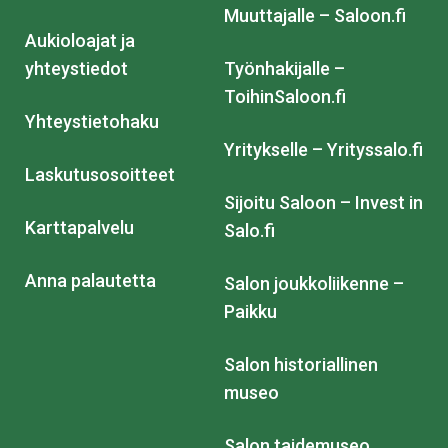
Muuttajalle – Saloon.fi
Aukioloajat ja
yhteystiedot
Työnhakijalle –
ToihinSaloon.fi
Yhteystietohaku
Yritykselle – Yrityssalo.fi
Laskutusosoitteet
Sijoitu Saloon – Invest in
Karttapalvelu
Salo.fi
Anna palautetta
Salon joukkoliikenne –
Paikku
Salon historiallinen
museo
Salon taidemuseo