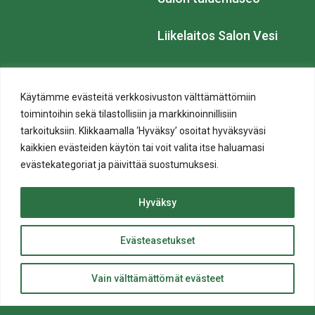
Liikelaitos Salon Vesi
Salon Kaukolämpö Oy
Käytämme evästeitä verkkosivuston välttämättömiin
Kaupunki ja
Hyvinvointi ja osallisuus
toimintoihin sekä tilastollisiin ja markkinoinnillisiin
päätöksenteko
tarkoituksiin. Klikkaamalla ‘Hyväksy’ osoitat hyväksyväsi
Hyvinvoinnin edistäminen
kaikkien evästeiden käytön tai voit valita itse haluamasi
Vaikuta ja osallistu
Asiointi
Yhteisöllinen toiminta
evästekategoriat ja päivittää suostumuksesi.
Hankinnat
Mielenterveyden
Hyvinvoinnin edistäminen
edistäminen
Kansainvälinen toiminta
Ehkäisevä päihdetyö
Hyväksy
Maahanmuutto- ja
Pelihaittojen ehkäisy
kotoutumistyö
Väkivallan ehkäisy
Organisaatio
Evästeasetukset
Maahanmuuttajalle – For
Päätöksenteko
ylös
immigrants
Salon kaupunki työnantajana
Ikääntyneiden palvelut
Takaisin
Strategia
Vain välttämättömät evästeet
Lapsiystävällinen kunta
Talous
Hyvinvointiblogi
Viestintä ja markkinointi