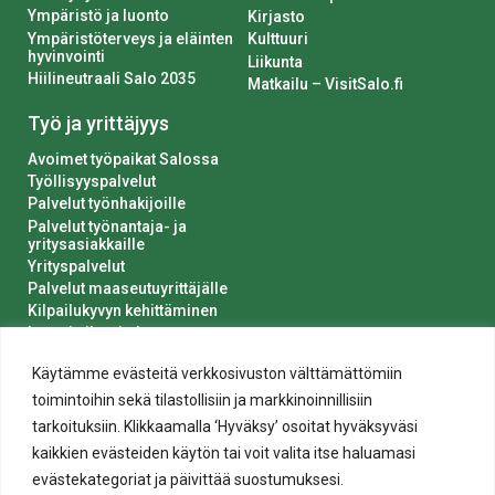
Ympäristö ja luonto
Kirjasto
Ympäristöterveys ja eläinten
Kulttuuri
hyvinvointi
Liikunta
Hiilineutraali Salo 2035
Matkailu – VisitSalo.fi
Työ ja yrittäjyys
Avoimet työpaikat Salossa
Työllisyyspalvelut
Palvelut työnhakijoille
Palvelut työnantaja- ja
yritysasiakkaille
Yrityspalvelut
Palvelut maaseutuyrittäjälle
Kilpailukyvyn kehittäminen
Luvat ja ilmoitukset
Kaupungin hankinnat
Käytämme evästeitä verkkosivuston välttämättömiin
toimintoihin sekä tilastollisiin ja markkinoinnillisiin
tarkoituksiin. Klikkaamalla ‘Hyväksy’ osoitat hyväksyväsi
kaikkien evästeiden käytön tai voit valita itse haluamasi
evästekategoriat ja päivittää suostumuksesi.