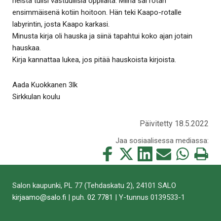
heistä tulisi vastuullisia oppilaita. Miina sai rotan
ensimmäisenä kotiin hoitoon. Hän teki Kaapo-rotalle
labyrintin, josta Kaapo karkasi.
Minusta kirja oli hauska ja siinä tapahtui koko ajan jotain
hauskaa.
Kirja kannattaa lukea, jos pitää hauskoista kirjoista.
Aada Kuokkanen 3lk
Sirkkulan koulu
Päivitetty 18.5.2022
Jaa sosiaalisessa mediassa:
Jaa
Jaa
Jaa
Jaa
Jaa
Tulosta
tämä
tämä
tämä
tämä
tämä
tämä
Facebookissa
Twitterissä
LinkedIn:ssä
sähköpostitse
WhatsApp:ss
sivu
Salon kaupunki, PL 77 (Tehdaskatu 2), 24101 SALO
kirjaamo@salo.fi
| puh.
02 7781
| Y-tunnus 0139533-1