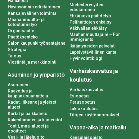
Hankinnat
Mielenterveyden
Hyvinvoinnin edistäminen
edistäminen
Kansainvälinen toiminta
Ehkäisevä päihdetyö
Maahanmuutto- ja
Pelihaittojen ehkäisy
kotoutumistyö
Väkivallan ehkäisy
Organisaatio
Maahanmuuttajalle – For
Päätöksenteko
immigrants
Salon kaupunki työnantajana
Ikääntyneiden palvelut
Strategia
Lapsiystävällinen kunta
Talous
Hyvinvointiblogi
Viestintä ja markkinointi
Varhaiskasvatus ja
Asuminen ja ympäristö
koulutus
Asuminen
Varhaiskasvatus
Kaavoitus ja
kaupunkisuunnittelu
Esiopetus
Kadut, liikenne ja yleiset
Perusopetus
alueet
Lukiokoulutus
Kartat ja paikkatieto
Tilojen käyttöanomukset
Rakentaminen ja kiinteistöt
Tontit, maa-alueet ja
Vapaa-aika ja matkailu
osoitteet
Vesi- ja jätehuolto
Kansalaisopisto