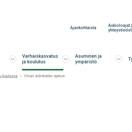
Aukioloajat 
Ajankohtaista
yhteystiedot
Varhaiskasvatus
Asuminen ja
T
Avaa
Avaa
Avaa
ja koulutus
ympäristö
tai
tai
tai
sulje
sulje
sulje
u koulussa
Oman äidinkielen opetus
alavalikko
alavalikko
alavalik