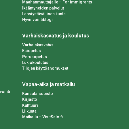
Maahanmuuttajalle – For immigrants
Ikääntyneiden palvelut
Lapsiystävällinen kunta
Hyvinvointiblogi
Varhaiskasvatus ja koulutus
Varhaiskasvatus
Esiopetus
Perusopetus
Lukiokoulutus
Tilojen käyttöanomukset
Vapaa-aika ja matkailu
vointi
Kansalaisopisto
Kirjasto
Kulttuuri
Liikunta
Matkailu – VisitSalo.fi