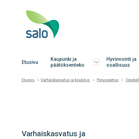
Kaupunki ja
Hyvinvointi ja
Etusivu
Avaa
päätöksenteko
osallisuus
tai
sulje
Etusivu
Varhaiskasvatus ja koulutus
Perusopetus
Opiskel
alavalikko
Varhaiskasvatus ja