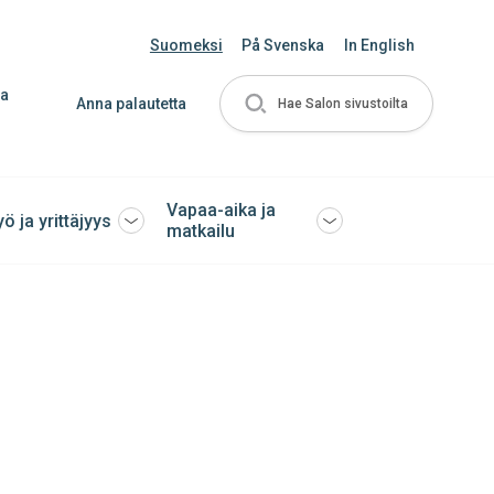
Suomeksi
På Svenska
In English
ja
Anna palautetta
Hae Salon sivustoilta
Vapaa-aika ja
yö ja yrittäjyys
Avaa
Avaa
matkailu
tai
tai
sulje
sulje
ko
alavalikko
alavalikko