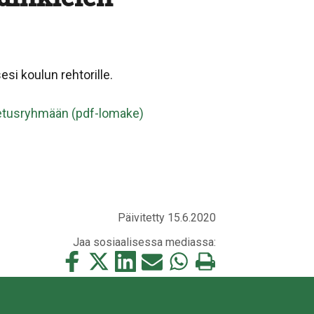
esi koulun rehtorille.
opetusryhmään (pdf-lomake)
Päivitetty 15.6.2020
Jaa sosiaalisessa mediassa:
Jaa
Jaa
Jaa
Jaa
Jaa
Tulosta
tämä
tämä
tämä
tämä
tämä
tämä
Facebookissa
Twitterissä
LinkedIn:ssä
sähköpostitse
WhatsApp:ssa
sivu