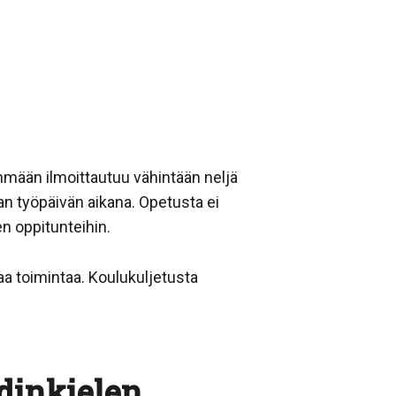
hmään ilmoittautuu vähintään neljä
aan työpäivän aikana. Opetusta ei
en oppitunteihin.
a toimintaa. Koulukuljetusta
dinkielen