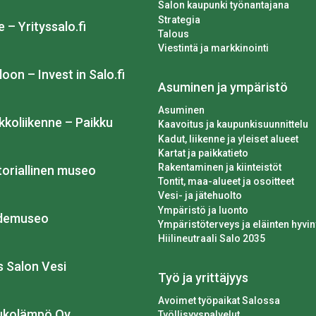
Salon kaupunki työnantajana
Strategia
e – Yrityssalo.fi
Talous
Viestintä ja markkinointi
loon – Invest in Salo.fi
Asuminen ja ympäristö
Asuminen
kkoliikenne – Paikku
Kaavoitus ja kaupunkisuunnittelu
Kadut, liikenne ja yleiset alueet
Kartat ja paikkatieto
Rakentaminen ja kiinteistöt
toriallinen museo
Tontit, maa-alueet ja osoitteet
Vesi- ja jätehuolto
Ympäristö ja luonto
idemuseo
Ympäristöterveys ja eläinten hyvin
Hiilineutraali Salo 2035
os Salon Vesi
Työ ja yrittäjyys
Avoimet työpaikat Salossa
ukolämpö Oy
Työllisyyspalvelut