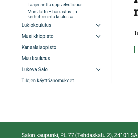
Laajennettu oppivelvollisuus
Mun Juttu – harrastus- ja
kerhotoiminta koulussa
Avaa
Lukiokoulutus
tai
T
Avaa
Musiikkiopisto
sulje
tai
alavalikko
Kansalaisopisto
sulje
alavalikko
Muu koulutus
Avaa
Lukeva Salo
tai
Tilojen käyttöanomukset
sulje
alavalikko
Salon kaupunki, PL 77 (Tehdaskatu 2), 24101 S