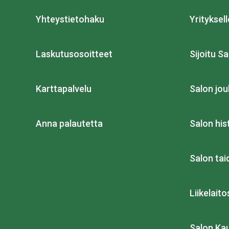
Yhteystietohaku
Yrityksell
Laskutusosoitteet
Sijoitu Sa
Karttapalvelu
Salon jou
Anna palautetta
Salon his
Salon ta
Liikelait
Salon Ka