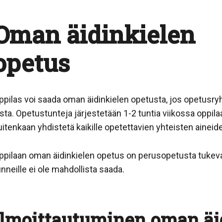
Oman äidinkielen
opetus
ppilas voi saada oman äidinkielen opetusta, jos opetusry
asta. Opetustunteja järjestetään 1-2 tuntia viikossa oppil
uitenkaan yhdistetä kaikille opetettavien yhteisten aineid
ppilaan oman äidinkielen opetus on perusopetusta tukeva
unneille ei ole mahdollista saada.
Ilmoittautuminen oman äi