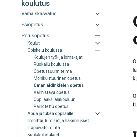
koulutus
Avaa
Varhaiskasvatus
tai
Avaa
Esiopetus
sulje
tai
alavalikko
Avaa
Perusopetus
sulje
tai
alavalikko
Avaa
Koulut
sulje
tai
Avaa
Opiskelu koulussa
alavalikko
sulje
tai
Koulujen työ- ja loma-ajat
alavalikko
sulje
O
Ruokailu kouluissa
alavalikko
l
Opetussuunnitelma
k
Monikulttuurinen opetus
Oman äidinkielen opetus
Valmistava opetus
O
Oppilaaksi alakouluun
t
Painotettu opetus
Avaa
Apua ja tukea oppilaalle
tai
Ilmoittautumiset ja hakemukset
sulje
Iltapäivätoiminta
alavalikko
Koulukuljetukset