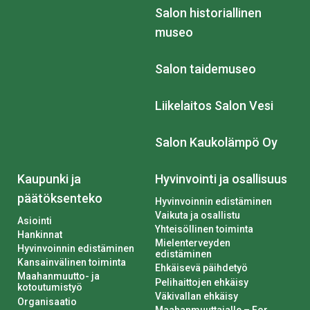
Salon historiallinen
museo
Salon taidemuseo
Liikelaitos Salon Vesi
Salon Kaukolämpö Oy
Kaupunki ja
Hyvinvointi ja osallisuus
päätöksenteko
Hyvinvoinnin edistäminen
Vaikuta ja osallistu
Asiointi
Yhteisöllinen toiminta
Hankinnat
Mielenterveyden
Hyvinvoinnin edistäminen
edistäminen
Kansainvälinen toiminta
Ehkäisevä päihdetyö
Maahanmuutto- ja
Pelihaittojen ehkäisy
kotoutumistyö
Väkivallan ehkäisy
Organisaatio
Maahanmuuttajalle – For