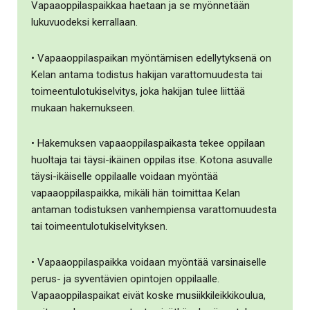
Vapaaoppilaspaikkaa haetaan ja se myönnetään
lukuvuodeksi kerrallaan.
• Vapaaoppilaspaikan myöntämisen edellytyksenä on
Kelan antama todistus hakijan varattomuudesta tai
toimeentulotukiselvitys, joka hakijan tulee liittää
mukaan hakemukseen.
• Hakemuksen vapaaoppilaspaikasta tekee oppilaan
huoltaja tai täysi-ikäinen oppilas itse. Kotona asuvalle
täysi-ikäiselle oppilaalle voidaan myöntää
vapaaoppilaspaikka, mikäli hän toimittaa Kelan
antaman todistuksen vanhempiensa varattomuudesta
tai toimeentulotukiselvityksen.
• Vapaaoppilaspaikka voidaan myöntää varsinaiselle
perus- ja syventävien opintojen oppilaalle.
Vapaaoppilaspaikat eivät koske musiikkileikkikoulua,