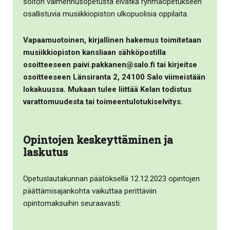
soiton valmennusopetusta eivätkä ryhmäopetukseen
osallistuvia musiikkiopiston ulkopuolisia oppilaita.
Vapaamuotoinen, kirjallinen hakemus toimitetaan
musiikkiopiston kansliaan sähköpostilla
osoitteeseen paivi.pakkanen@salo.fi tai kirjeitse
osoitteeseen Länsiranta 2, 24100 Salo viimeistään
lokakuussa. Mukaan tulee liittää Kelan todistus
varattomuudesta tai toimeentulotukiselvitys.
Opintojen keskeyttäminen ja
laskutus
Opetuslautakunnan päätöksellä 12.12.2023 opintojen
päättämisajankohta vaikuttaa perittäviin
opintomaksuihin seuraavasti: