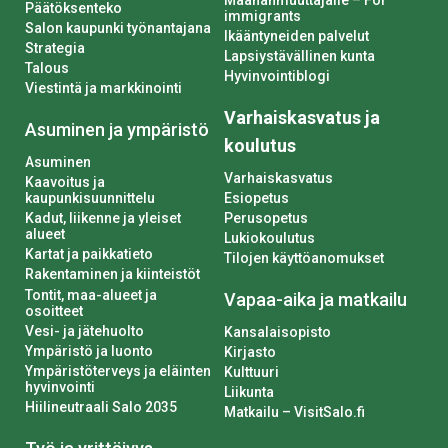
Päätöksenteko
immigrants
Salon kaupunki työnantajana
Ikääntyneiden palvelut
Strategia
Lapsiystävällinen kunta
Talous
Hyvinvointiblogi
Viestintä ja markkinointi
Varhaiskasvatus ja
Asuminen ja ympäristö
koulutus
Asuminen
Varhaiskasvatus
Kaavoitus ja
kaupunkisuunnittelu
Esiopetus
Kadut, liikenne ja yleiset
Perusopetus
alueet
Lukiokoulutus
Kartat ja paikkatieto
Tilojen käyttöanomukset
Rakentaminen ja kiinteistöt
Tontit, maa-alueet ja
Vapaa-aika ja matkailu
osoitteet
Vesi- ja jätehuolto
Kansalaisopisto
Ympäristö ja luonto
Kirjasto
Ympäristöterveys ja eläinten
Kulttuuri
hyvinvointi
Liikunta
Hiilineutraali Salo 2035
Matkailu – VisitSalo.fi