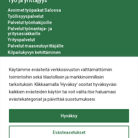
Työ ja yrittäjyys
Avoimet työpaikat Salossa
Työllisyyspalvelut
Palvelut työnhakijoille
Palvelut työnantaja- ja
yritysasiakkaille
Yrityspalvelut
Palvelut maaseutuyrittäjälle
Kilpailukyvyn kehittäminen
Luvat ja ilmoitukset
Kaupungin hankinnat
Käytämme evästeitä verkkosivuston välttämättömiin
toimintoihin sekä tilastollisiin ja markkinoinnillisiin
tarkoituksiin. Klikkaamalla ‘Hyväksy’ osoitat hyväksyväsi
kaikkien evästeiden käytön tai voit valita itse haluamasi
evästekategoriat ja päivittää suostumuksesi.
Tietosuoja
Hyväksy
Evästeiden käyttö
Saavutettavuusseloste
Evästeasetukset