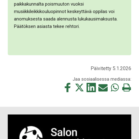
paikkakunnalta poismuuton vuoksi
musiikkileikkikouluopinnot keskeyttävä oppilas voi
anomuksesta saada alennusta lukukausimaksusta.
Päätöksen asiasta tekee rehtori.
Päivitetty 5.1.2026
Jaa sosiaalisessa mediassa:
Jaa
Jaa
Jaa
Jaa
Jaa
Tulosta
tämä
tämä
tämä
tämä
tämä
tämä
Facebookissa
Twitterissä
LinkedIn:ssä
sähköpostitse
WhatsApp:ss
sivu