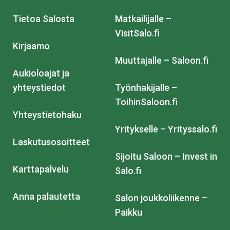
Tietoa Salosta
Matkailijalle –
VisitSalo.fi
Kirjaamo
Muuttajalle – Saloon.fi
Aukioloajat ja
yhteystiedot
Työnhakijalle –
ToihinSaloon.fi
Yhteystietohaku
Yritykselle – Yrityssalo.fi
Laskutusosoitteet
Sijoitu Saloon – Invest in
Karttapalvelu
Salo.fi
Anna palautetta
Salon joukkoliikenne –
Paikku