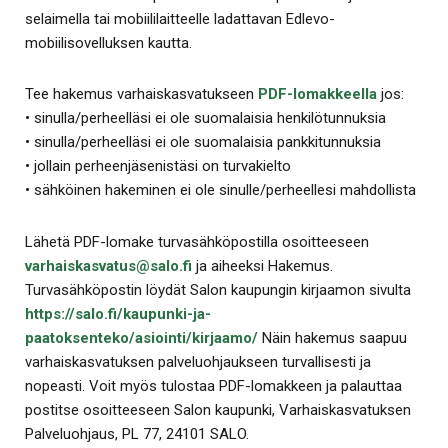
selaimella tai mobiililaitteelle ladattavan Edlevo-
mobiilisovelluksen kautta.
Tee hakemus varhaiskasvatukseen
PDF-lomakkeella
jos:
• sinulla/perheelläsi ei ole suomalaisia henkilötunnuksia
• sinulla/perheelläsi ei ole suomalaisia pankkitunnuksia
• jollain perheenjäsenistäsi on turvakielto
• sähköinen hakeminen ei ole sinulle/perheellesi mahdollista
Lähetä PDF-lomake turvasähköpostilla osoitteeseen
varhaiskasvatus@salo.fi
ja aiheeksi Hakemus.
Turvasähköpostin löydät Salon kaupungin kirjaamon sivulta
https://salo.fi/kaupunki-ja-
paatoksenteko/asiointi/kirjaamo/
Näin hakemus saapuu
varhaiskasvatuksen palveluohjaukseen turvallisesti ja
nopeasti. Voit myös tulostaa PDF-lomakkeen ja palauttaa
postitse osoitteeseen Salon kaupunki, Varhaiskasvatuksen
Palveluohjaus, PL 77, 24101 SALO.