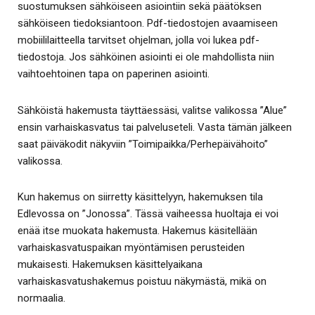
suostumuksen sähköiseen asiointiin sekä päätöksen
sähköiseen tiedoksiantoon. Pdf-tiedostojen avaamiseen
mobiililaitteella tarvitset ohjelman, jolla voi lukea pdf-
tiedostoja. Jos sähköinen asiointi ei ole mahdollista niin
vaihtoehtoinen tapa on paperinen asiointi.
Sähköistä hakemusta täyttäessäsi, valitse valikossa ”Alue”
ensin varhaiskasvatus tai palveluseteli. Vasta tämän jälkeen
saat päiväkodit näkyviin ”Toimipaikka/Perhepäivähoito”
valikossa.
Kun hakemus on siirretty käsittelyyn, hakemuksen tila
Edlevossa on ”Jonossa”. Tässä vaiheessa huoltaja ei voi
enää itse muokata hakemusta. Hakemus käsitellään
varhaiskasvatuspaikan myöntämisen perusteiden
mukaisesti. Hakemuksen käsittelyaikana
varhaiskasvatushakemus poistuu näkymästä, mikä on
normaalia.