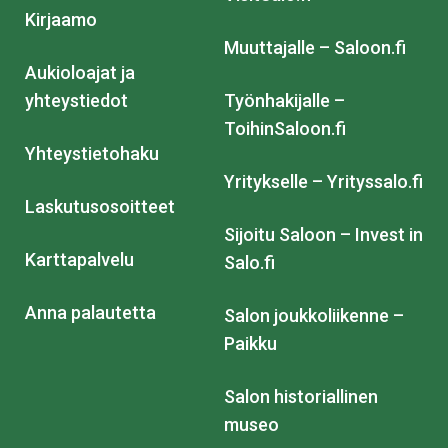
Kirjaamo
Muuttajalle – Saloon.fi
Aukioloajat ja
yhteystiedot
Työnhakijalle –
ToihinSaloon.fi
Yhteystietohaku
Yritykselle – Yrityssalo.fi
Laskutusosoitteet
Sijoitu Saloon – Invest in
Karttapalvelu
Salo.fi
Anna palautetta
Salon joukkoliikenne –
Paikku
Salon historiallinen
museo