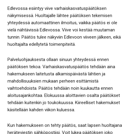
Edlevossa esiintyy viive varhaiskasvatuspäätöksen
näkymisessä. Huoltajalle lähtee päätöksen tekemisen
yhteydessä automaattinen ilmoitus, vaikka päätös ei ole
vielä nähtävissä Edlevossa. Viive voi kestää muutaman
tunnin. Päätös tulee näkyviin Edlevoon viiveen jälkeen, eikä
huoltajalta edellytetä toimenpiteitä.
Palveluohjauksesta ollaan sinuun yhteydessä ennen
päätöksen tekoa. Varhaiskasvatuspäätös tehdään aina
hakemukseen laitetusta alkamispäivästä lähtien ja
mahdollisuuksien mukaan perheen esittämistä
vaihtoehdoista. Päätös tehdään noin kuukautta ennen
aloitusajankohtaa. Elokuussa aloittavien osalta päätökset
tehdään kuitenkin jo toukokuussa. Kiireelliset hakemukset
käsitellään kahden viikon kuluessa.
Kun hakemukseen on tehty päätös, saat lapsen huoltajana
heräteviestin sähköpostiisi. Voit lukea päätöksen joko