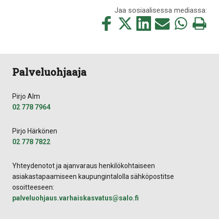
Jaa sosiaalisessa mediassa:
Jaa
Jaa
Jaa
Jaa
Jaa
Tulosta
tämä
tämä
tämä
tämä
tämä
tämä
Facebookissa
Twitterissä
LinkedIn:ssä
sähköpostitse
WhatsApp:ss
sivu
Palveluohjaaja
Pirjo Alm
02 778 7964
Pirjo Härkönen
02 778 7822
Yhteydenotot ja ajanvaraus henkilökohtaiseen
asiakastapaamiseen kaupungintalolla sähköpostitse
osoitteeseen:
palveluohjaus.​varhaiskasvatus​@​salo.​fi​