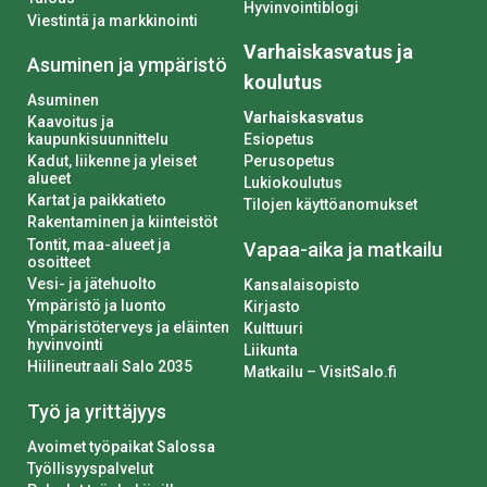
Hyvinvointiblogi
Viestintä ja markkinointi
Varhaiskasvatus ja
Asuminen ja ympäristö
koulutus
Asuminen
Varhaiskasvatus
Kaavoitus ja
kaupunkisuunnittelu
Esiopetus
Kadut, liikenne ja yleiset
Perusopetus
alueet
Lukiokoulutus
Kartat ja paikkatieto
Tilojen käyttöanomukset
Rakentaminen ja kiinteistöt
Tontit, maa-alueet ja
Vapaa-aika ja matkailu
osoitteet
Vesi- ja jätehuolto
Kansalaisopisto
Ympäristö ja luonto
Kirjasto
Ympäristöterveys ja eläinten
Kulttuuri
hyvinvointi
Liikunta
Hiilineutraali Salo 2035
Matkailu – VisitSalo.fi
Työ ja yrittäjyys
Avoimet työpaikat Salossa
Työllisyyspalvelut