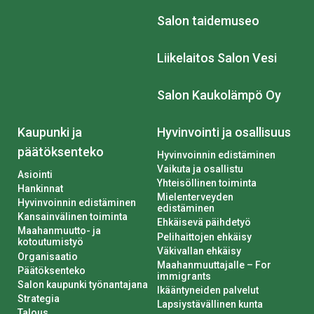
Salon taidemuseo
Liikelaitos Salon Vesi
Salon Kaukolämpö Oy
Kaupunki ja
Hyvinvointi ja osallisuus
päätöksenteko
Hyvinvoinnin edistäminen
Vaikuta ja osallistu
Asiointi
Yhteisöllinen toiminta
Hankinnat
Mielenterveyden
Hyvinvoinnin edistäminen
edistäminen
Kansainvälinen toiminta
Ehkäisevä päihdetyö
Maahanmuutto- ja
Pelihaittojen ehkäisy
kotoutumistyö
Väkivallan ehkäisy
Organisaatio
Maahanmuuttajalle – For
Päätöksenteko
immigrants
Salon kaupunki työnantajana
Ikääntyneiden palvelut
Strategia
Lapsiystävällinen kunta
Talous