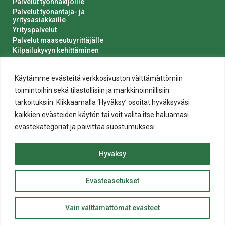
Palvelut työnhakijoille
Palvelut työnantaja- ja
yritysasiakkaille
Yrityspalvelut
Palvelut maaseutuyrittäjälle
Kilpailukyvyn kehittäminen
Luvat ja ilmoitukset
Kaupungin hankinnat
Käytämme evästeitä verkkosivuston välttämättömiin
toimintoihin sekä tilastollisiin ja markkinoinnillisiin
tarkoituksiin. Klikkaamalla ‘Hyväksy’ osoitat hyväksyväsi
kaikkien evästeiden käytön tai voit valita itse haluamasi
evästekategoriat ja päivittää suostumuksesi.
Tietosuoja
Hyväksy
Evästeiden käyttö
Saavutettavuusseloste
Evästeasetukset
ylös
© 2020 Salon kaupunki
Takaisin
Website crafted by
Evermade
.
Vain välttämättömät evästeet