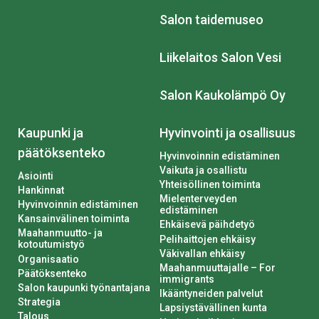
Salon taidemuseo
Liikelaitos Salon Vesi
Salon Kaukolämpö Oy
Kaupunki ja
Hyvinvointi ja osallisuus
päätöksenteko
Hyvinvoinnin edistäminen
Vaikuta ja osallistu
Asiointi
Yhteisöllinen toiminta
Hankinnat
Mielenterveyden
Hyvinvoinnin edistäminen
edistäminen
Kansainvälinen toiminta
Ehkäisevä päihdetyö
Maahanmuutto- ja
Pelihaittojen ehkäisy
kotoutumistyö
Väkivallan ehkäisy
Organisaatio
Maahanmuuttajalle – For
Päätöksenteko
immigrants
Salon kaupunki työnantajana
Ikääntyneiden palvelut
Strategia
Lapsiystävällinen kunta
Talous