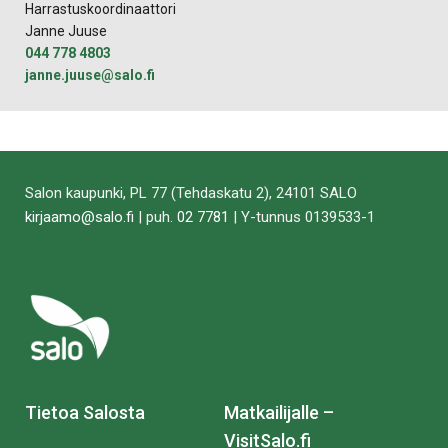
Harrastuskoordinaattori
Janne Juuse
044 778 4803
janne.juuse@salo.fi
Salon kaupunki, PL 77 (Tehdaskatu 2), 24101 SALO
kirjaamo@salo.fi
| puh.
02 7781
| Y-tunnus 0139533-1
Tietoa Salosta
Matkailijalle –
VisitSalo.fi