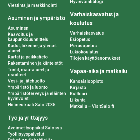
Hyvinvointiblogi
Viestintä ja markkinointi
Varhaiskasvatus ja
Asuminen ja ympäristö
koulutus
Asuminen
Varhaiskasvatus
Kaavoitus ja
kaupunkisuunnittelu
Esiopetus
Kadut, liikenne ja yleiset
Perusopetus
alueet
Lukiokoulutus
Kartat ja paikkatieto
Tilojen käyttöanomukset
Rakentaminen ja kiinteistöt
Tontit, maa-alueet ja
Vapaa-aika ja matkailu
osoitteet
Vesi- ja jätehuolto
Kansalaisopisto
Ympäristö ja luonto
Kirjasto
Ympäristöterveys ja eläinten
Kulttuuri
hyvinvointi
Liikunta
Hiilineutraali Salo 2035
Matkailu – VisitSalo.fi
Työ ja yrittäjyys
Avoimet työpaikat Salossa
Työllisyyspalvelut