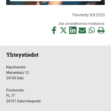
Päivitetty 8.8.2025
Jaa sosiaalisessa mediassa:
Jaa
Jaa
Jaa
Jaa
Jaa
Tulosta
tämä
tämä
tämä
tämä
tämä
tämä
Facebookissa
Twitterissä
LinkedIn:ssä
sähköpostitse
WhatsApp:ss
sivu
Yhteystiedot
Käyntiosoite:
Mariankatu 12
24100 Salo
Postiosoite:
PL 77
24101 Salon kaupunki