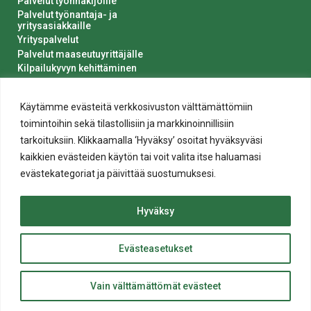
Palvelut työnhakijoille
Palvelut työnantaja- ja
yritysasiakkaille
Yrityspalvelut
Palvelut maaseutuyrittäjälle
Kilpailukyvyn kehittäminen
Luvat ja ilmoitukset
Kaupungin hankinnat
Käytämme evästeitä verkkosivuston välttämättömiin
toimintoihin sekä tilastollisiin ja markkinoinnillisiin
tarkoituksiin. Klikkaamalla ‘Hyväksy’ osoitat hyväksyväsi
kaikkien evästeiden käytön tai voit valita itse haluamasi
evästekategoriat ja päivittää suostumuksesi.
Tietosuoja
Hyväksy
Evästeiden käyttö
Saavutettavuusseloste
Evästeasetukset
ylös
© 2020 Salon kaupunki
Takaisin
Website crafted by
Evermade
.
Vain välttämättömät evästeet