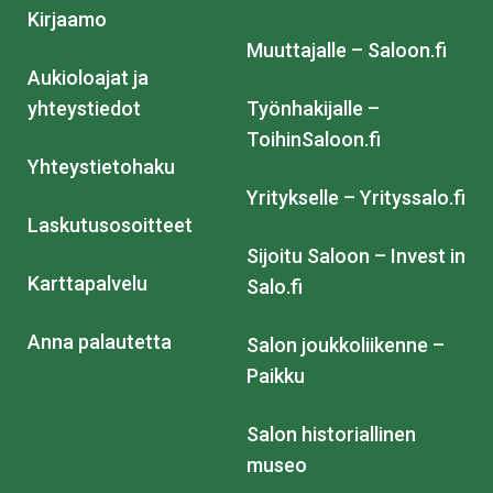
Kirjaamo
Muuttajalle – Saloon.fi
Aukioloajat ja
yhteystiedot
Työnhakijalle –
ToihinSaloon.fi
Yhteystietohaku
Yritykselle – Yrityssalo.fi
Laskutusosoitteet
Sijoitu Saloon – Invest in
Karttapalvelu
Salo.fi
Anna palautetta
Salon joukkoliikenne –
Paikku
Salon historiallinen
museo