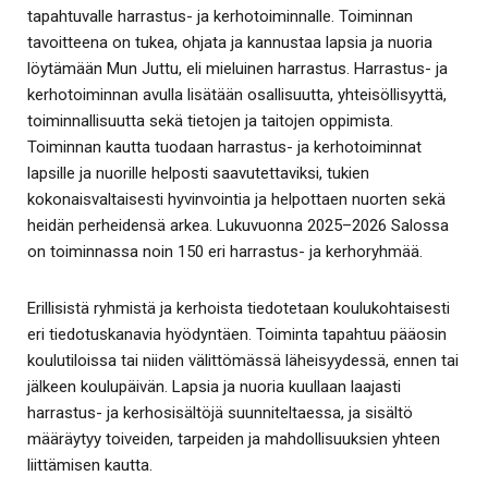
tapahtuvalle harrastus- ja kerhotoiminnalle. Toiminnan
tavoitteena on tukea, ohjata ja kannustaa lapsia ja nuoria
löytämään Mun Juttu, eli mieluinen harrastus. Harrastus- ja
kerhotoiminnan avulla lisätään osallisuutta, yhteisöllisyyttä,
toiminnallisuutta sekä tietojen ja taitojen oppimista.
Toiminnan kautta tuodaan harrastus- ja kerhotoiminnat
lapsille ja nuorille helposti saavutettaviksi, tukien
kokonaisvaltaisesti hyvinvointia ja helpottaen nuorten sekä
heidän perheidensä arkea. Lukuvuonna 2025–2026 Salossa
on toiminnassa noin 150 eri harrastus- ja kerhoryhmää.
Erillisistä ryhmistä ja kerhoista tiedotetaan koulukohtaisesti
eri tiedotuskanavia hyödyntäen. Toiminta tapahtuu pääosin
koulutiloissa tai niiden välittömässä läheisyydessä, ennen tai
jälkeen koulupäivän. Lapsia ja nuoria kuullaan laajasti
harrastus- ja kerhosisältöjä suunniteltaessa, ja sisältö
määräytyy toiveiden, tarpeiden ja mahdollisuuksien yhteen
liittämisen kautta.