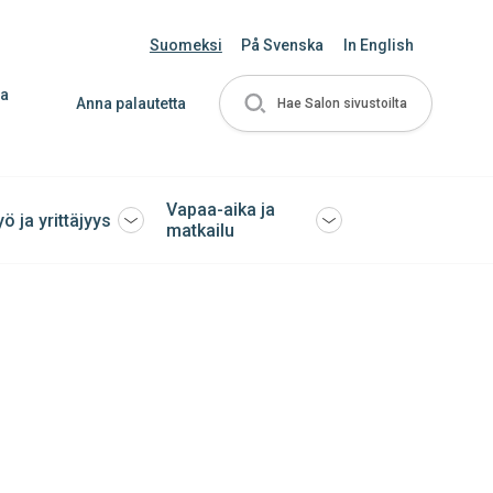
Suomeksi
På Svenska
In English
ja
Anna palautetta
Hae Salon sivustoilta
Vapaa-aika ja
yö ja yrittäjyys
Avaa
Avaa
matkailu
tai
tai
sulje
sulje
ko
alavalikko
alavalikko