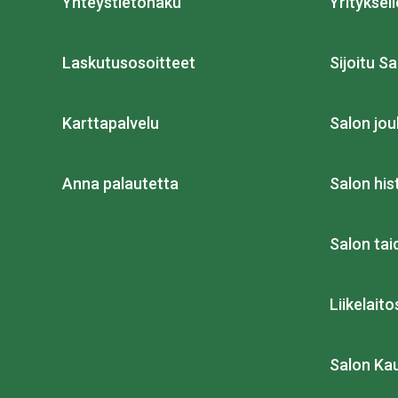
Yhteystietohaku
Yrityksell
Laskutusosoitteet
Sijoitu Sa
Karttapalvelu
Salon jou
Anna palautetta
Salon his
Salon ta
Liikelait
Salon Ka