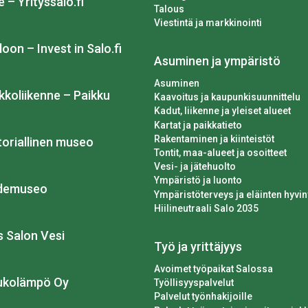
e – Yrityssalo.fi
Talous
Viestintä ja markkinointi
loon – Invest in Salo.fi
Asuminen ja ympäristö
Asuminen
kkoliikenne – Paikku
Kaavoitus ja kaupunkisuunnittelu
Kadut, liikenne ja yleiset alueet
Kartat ja paikkatieto
Rakentaminen ja kiinteistöt
toriallinen museo
Tontit, maa-alueet ja osoitteet
Vesi- ja jätehuolto
Ympäristö ja luonto
idemuseo
Ympäristöterveys ja eläinten hyvin
Hiilineutraali Salo 2035
os Salon Vesi
Työ ja yrittäjyys
Avoimet työpaikat Salossa
ukolämpö Oy
Työllisyyspalvelut
Palvelut työnhakijoille