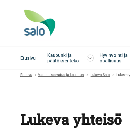
Kaupunki ja
Hyvinvointi ja
Etusivu
Avaa
päätöksenteko
osallisuus
tai
sulje
Etusivu
Varhaiskasvatus ja koulutus
Lukeva Salo
Lukeva 
alavalikko
Lukeva yhteisö