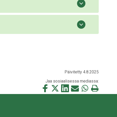
Päivitetty 4.8.2025
Jaa sosiaalisessa mediassa:
Jaa
Jaa
Jaa
Jaa
Jaa
Tulosta
tämä
tämä
tämä
tämä
tämä
tämä
Facebookissa
Twitterissä
LinkedIn:ssä
sähköpostitse
WhatsApp:ssa
sivu