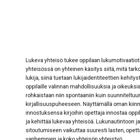
Lukeva yhteisö tukee oppilaan lukumotivaatio
yhteisössä on yhteinen käsitys siitä, mitä tarko
lukija, siinä tuetaan lukijaidentiteettien kehity
oppilaille valinnan mahdollisuuksia ja oikeuksi
rohkaistaan niin spontaaniin kuin suunniteltuu
kirjallisuuspuheeseen. Näyttämällä oman kiin
innostuksensa kirjoihin opettaja innostaa oppi
ja kehittää lukevaa yhteisöä. Lukunautintoon 
sitoutumiseen vaikuttaa suuresti lasten, opetta
vanhempien ja koko yhteisön yhteistyö.