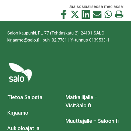
Jaa sosiaalisessa mediassa:
Jaa
Jaa
Jaa
Jaa
Jaa
Tulosta
tämä
tämä
tämä
tämä
tämä
tämä
Facebookissa
Twitterissä
LinkedIn:ssä
sähköpostitse
WhatsApp:ss
sivu
Salon kaupunki, PL 77 (Tehdaskatu 2), 24101 SALO
kirjaamo@salo.fi
| puh.
02 7781
| Y-tunnus 0139533-1
Tietoa Salosta
Matkailijalle –
VisitSalo.fi
Kirjaamo
Muuttajalle – Saloon.fi
Aukioloajat ja