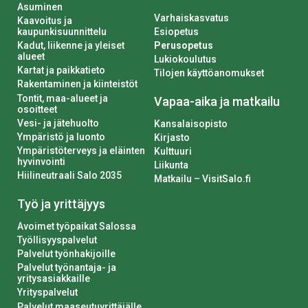
Asuminen
Varhaiskasvatus
Kaavoitus ja
kaupunkisuunnittelu
Esiopetus
Kadut, liikenne ja yleiset
Perusopetus
alueet
Lukiokoulutus
Kartat ja paikkatieto
Tilojen käyttöanomukset
Rakentaminen ja kiinteistöt
Tontit, maa-alueet ja
Vapaa-aika ja matkailu
osoitteet
Vesi- ja jätehuolto
Kansalaisopisto
Ympäristö ja luonto
Kirjasto
Ympäristöterveys ja eläinten
Kulttuuri
hyvinvointi
Liikunta
Hiilineutraali Salo 2035
Matkailu – VisitSalo.fi
Työ ja yrittäjyys
Avoimet työpaikat Salossa
Työllisyyspalvelut
Palvelut työnhakijoille
Palvelut työnantaja- ja
yritysasiakkaille
Yrityspalvelut
Palvelut maaseutuyrittäjälle