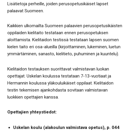
Lisätietoja perheille, joiden perusopetusikäiset lapset
palaavat Suomeen.
Kaikkien ulkomailta Suomeen palaavien perusopetusikäisten
oppilaiden kielitaito testataan ennen perusopetuksen
aloittamista. Kielitaidon testissä testataan lapsen suomen
kielen taito eri osa-alueilla (kirjoittaminen, lukeminen, luetun
ymmärtäminen, sanasto, kielitieto, puhuminen ja kuuntelu).
Kielitaidon testauksen suorittavat valmistavan luokan
opettajat. Uskelan koulussa testataan 7-13-vuotiaat ja
Hermannin koulussa yläkouluikäiset oppilaat. Kielitaidon
testin tekemisen ajankohdasta sovitaan valmistavan
luokkien opettajien kanssa.
Opettajien yhteystiedot:
Uskelan koulu (alakoulun valmistava opetus), p. 044