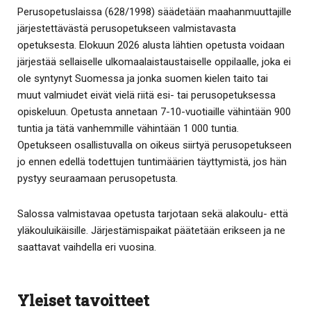
Perusopetuslaissa (628/1998) säädetään maahanmuuttajille
järjestettävästä perusopetukseen valmistavasta
opetuksesta. Elokuun 2026 alusta lähtien opetusta voidaan
järjestää sellaiselle ulkomaalaistaustaiselle oppilaalle, joka ei
ole syntynyt Suomessa ja jonka suomen kielen taito tai
muut valmiudet eivät vielä riitä esi- tai perusopetuksessa
opiskeluun. Opetusta annetaan 7-10-vuotiaille vähintään 900
tuntia ja tätä vanhemmille vähintään 1 000 tuntia.
Opetukseen osallistuvalla on oikeus siirtyä perusopetukseen
jo ennen edellä todettujen tuntimäärien täyttymistä, jos hän
pystyy seuraamaan perusopetusta.
Salossa valmistavaa opetusta tarjotaan sekä alakoulu- että
yläkouluikäisille. Järjestämispaikat päätetään erikseen ja ne
saattavat vaihdella eri vuosina.
Yleiset tavoitteet