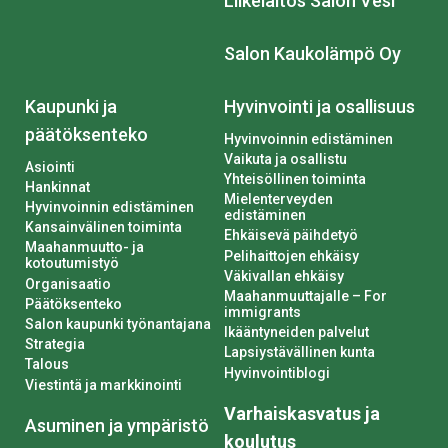
Liikelaitos Salon Vesi
Salon Kaukolämpö Oy
Kaupunki ja
Hyvinvointi ja osallisuus
päätöksenteko
Hyvinvoinnin edistäminen
Vaikuta ja osallistu
Asiointi
Yhteisöllinen toiminta
Hankinnat
Mielenterveyden
Hyvinvoinnin edistäminen
edistäminen
Kansainvälinen toiminta
Ehkäisevä päihdetyö
Maahanmuutto- ja
Pelihaittojen ehkäisy
kotoutumistyö
Väkivallan ehkäisy
Organisaatio
Maahanmuuttajalle – For
Päätöksenteko
immigrants
Salon kaupunki työnantajana
Ikääntyneiden palvelut
Strategia
Lapsiystävällinen kunta
Talous
Hyvinvointiblogi
Viestintä ja markkinointi
Varhaiskasvatus ja
Asuminen ja ympäristö
koulutus