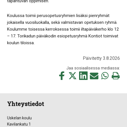
tapahtuvan oppimisen.
Koulussa toimii perusopetusryhmien lisäksi pienryhmät
jokaisella vuosiluokalla, sekä valmistavan opetuksen ryhmä.
Koulumme toisessa kerroksessa toimii iltapäiväkerho klo 12
– 17. Torikadun päiväkodin esiopetusryhmä Kontiot toimivat
koulun tiloissa.
Päivitetty 3.8.2026
Jaa sosiaalisessa mediassa:
Jaa
Jaa
Jaa
Jaa
Jaa
Tulosta
tämä
tämä
tämä
tämä
tämä
tämä
Facebookissa
Twitterissä
LinkedIn:ssä
sähköpostitse
WhatsApp:ss
sivu
Yhteystiedot
Uskelan koulu
Kavilankatu 1