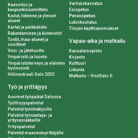
Varhaiskasvatus
Kaavoitus ja
kaupunkisuunnittelu
Esiopetus
Kadut, liikenne ja yleiset
Perusopetus
alueet
Lukiokoulutus
Kartat ja paikkatieto
Tilojen käyttöanomukset
Rakentaminen ja kiinteistöt
Tontit, maa-alueet ja
Vapaa-aika ja matkailu
osoitteet
Vesi- ja jätehuolto
Kansalaisopisto
Ympäristö ja luonto
Kirjasto
Ympäristöterveys ja eläinten
Kulttuuri
hyvinvointi
Liikunta
Hiilineutraali Salo 2035
Matkailu – VisitSalo.fi
Työ ja yrittäjyys
Avoimet työpaikat Salossa
Työllisyyspalvelut
Palvelut työnhakijoille
Palvelut työnantaja- ja
yritysasiakkaille
Yrityspalvelut
Palvelut maaseutuyrittäjälle