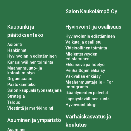
Salon Kaukolämpö Oy
Kaupunki ja
Hyvinvointi ja osallisuus
päätöksenteko
Hyvinvoinnin edistäminen
Vaikuta ja osallistu
Asiointi
Yhteisöllinen toiminta
Hankinnat
Mielenterveyden
Hyvinvoinnin edistäminen
edistäminen
Kansainvälinen toiminta
Ehkäisevä päihdetyö
Maahanmuutto- ja
Pelihaittojen ehkäisy
kotoutumistyö
Väkivallan ehkäisy
Organisaatio
Maahanmuuttajalle – For
Päätöksenteko
immigrants
Salon kaupunki työnantajana
Ikääntyneiden palvelut
Strategia
Lapsiystävällinen kunta
Talous
Hyvinvointiblogi
Viestintä ja markkinointi
Varhaiskasvatus ja
Asuminen ja ympäristö
koulutus
Asuminen