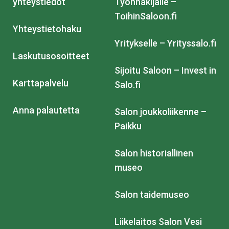
yhteystiedot
Työnhakijalle –
ToihinSaloon.fi
Yhteystietohaku
Yritykselle – Yrityssalo.fi
Laskutusosoitteet
Sijoitu Saloon – Invest in
Karttapalvelu
Salo.fi
Anna palautetta
Salon joukkoliikenne –
Paikku
Salon historiallinen
museo
Salon taidemuseo
Liikelaitos Salon Vesi