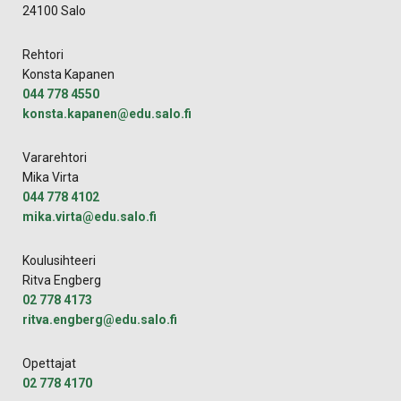
24100 Salo
Rehtori
Konsta Kapanen
044 778 4550
konsta.kapanen@edu.salo.fi
Vararehtori
Mika Virta
044 778 4102
mika.virta@edu.salo.fi
Koulusihteeri
Ritva Engberg
02 778 4173
ritva.engberg@edu.salo.fi
Opettajat
02 778 4170