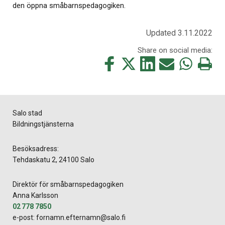
den öppna småbarnspedagogiken.
Updated 3.11.2022
Share on social media:
Share
Share
Share
Share
Share
Print
this
this
this
this
this
this
on
on
on
by
on
page
Facebook
Twitter
LinkedIn
Mail
WhatsApp
Salo stad
Bildningstjänsterna
Besöksadress:
Tehdaskatu 2, 24100 Salo
Direktör för småbarnspedagogiken
Anna Karlsson
02 778 7850
e-post: fornamn.efternamn@salo.fi