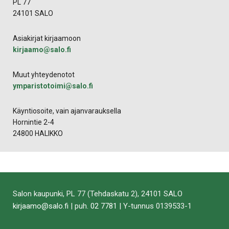
PL 77
24101 SALO
Asiakirjat kirjaamoon
kirjaamo​@​salo.​fi​
Muut yhteydenotot
ymparistotoimi​@​salo.​fi​
Käyntiosoite, vain ajanvarauksella
Hornintie 2-4
24800 HALIKKO
Salon kaupunki, PL 77 (Tehdaskatu 2), 24101 SALO
kirjaamo@salo.fi
| puh.
02 7781
| Y-tunnus 0139533-1