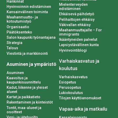
Hankinnat
Mielenterveyden
Hyvinvoinnin edistäminen
edistäminen
Kansainvälinen toiminta
Ehkäisevä päihdetyö
Maahanmuutto- ja
Pelihaittojen ehkäisy
kotoutumistyö
Väkivallan ehkäisy
Organisaatio
Maahanmuuttajalle – For
Päätöksenteko
immigrants
Salon kaupunki työnantajana
Ikääntyneiden palvelut
Strategia
Lapsiystävällinen kunta
Talous
Hyvinvointiblogi
Viestintä ja markkinointi
Varhaiskasvatus ja
Asuminen ja ympäristö
koulutus
Asuminen
Varhaiskasvatus
Kaavoitus ja
kaupunkisuunnittelu
Esiopetus
Kadut, liikenne ja yleiset
Perusopetus
alueet
Lukiokoulutus
Kartat ja paikkatieto
Tilojen käyttöanomukset
Rakentaminen ja kiinteistöt
Tontit, maa-alueet ja
Vapaa-aika ja matkailu
osoitteet
Vesi- ja jätehuolto
Kansalaisopisto