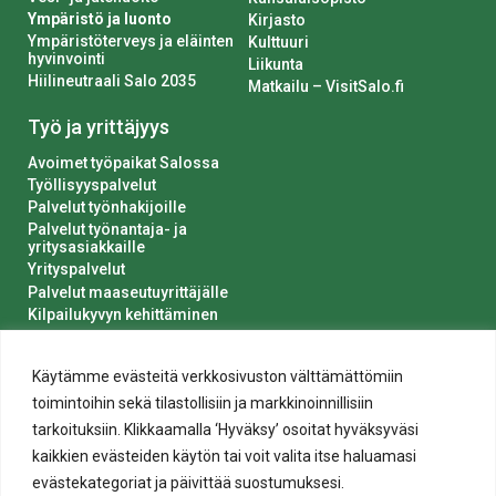
Ympäristö ja luonto
Kirjasto
Ympäristöterveys ja eläinten
Kulttuuri
hyvinvointi
Liikunta
Hiilineutraali Salo 2035
Matkailu – VisitSalo.fi
Työ ja yrittäjyys
Avoimet työpaikat Salossa
Työllisyyspalvelut
Palvelut työnhakijoille
Palvelut työnantaja- ja
yritysasiakkaille
Yrityspalvelut
Palvelut maaseutuyrittäjälle
Kilpailukyvyn kehittäminen
Luvat ja ilmoitukset
Kaupungin hankinnat
Käytämme evästeitä verkkosivuston välttämättömiin
toimintoihin sekä tilastollisiin ja markkinoinnillisiin
tarkoituksiin. Klikkaamalla ‘Hyväksy’ osoitat hyväksyväsi
kaikkien evästeiden käytön tai voit valita itse haluamasi
evästekategoriat ja päivittää suostumuksesi.