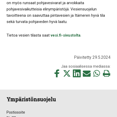
on myös runsaat pohjavesivarat ja arvokkaita
pohjavesivaikutteisia elinympäristöjä. Vesiensuojelun
tavoitteena on saavuttaa pintavesien ja Itämeren hyvä tila
sekä turvata pohjaveden hyvä laatu.
Tietoa vesien tilasta saat
vesi.fi-sivustolta
.
Päivitetty 29.5.2024
Jaa sosiaalisessa mediassa:
Jaa
Jaa
Jaa
Jaa
Jaa
Tulosta
tämä
tämä
tämä
tämä
tämä
tämä
Facebookissa
Twitterissä
LinkedIn:ssä
sähköpostitse
WhatsApp:ss
sivu
Ympäristönsuojelu
Postiosoite