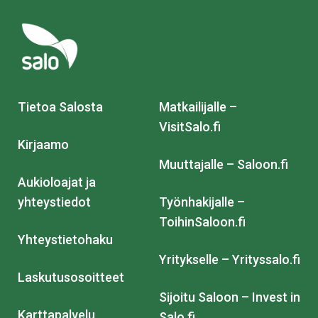
Tietoa Salosta
Matkailijalle –
VisitSalo.fi
Kirjaamo
Muuttajalle – Saloon.fi
Aukioloajat ja
yhteystiedot
Työnhakijalle –
ToihinSaloon.fi
Yhteystietohaku
Yritykselle – Yrityssalo.fi
Laskutusosoitteet
Sijoitu Saloon – Invest in
Karttapalvelu
Salo.fi