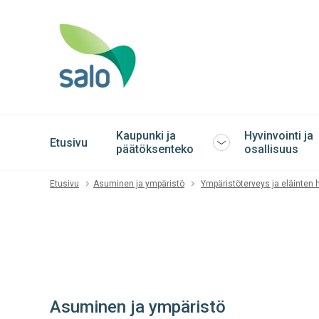
Kaupunki ja
Hyvinvointi ja
Etusivu
Avaa
päätöksenteko
osallisuus
tai
sulje
Etusivu
Asuminen ja ympäristö
Ympäristöterveys ja eläinten h
alavalikko
Asuminen ja ympäristö