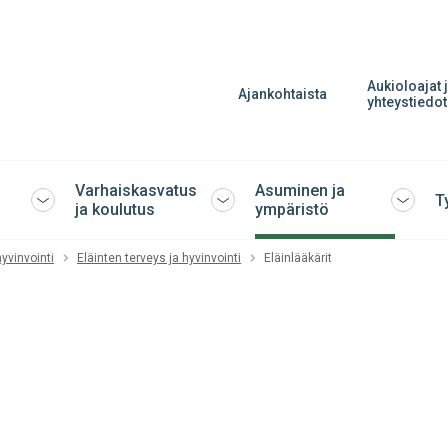
Aukioloajat 
Ajankohtaista
yhteystiedot
Varhaiskasvatus
Asuminen ja
T
Avaa
Avaa
Avaa
ja koulutus
ympäristö
tai
tai
tai
sulje
sulje
sulje
yvinvointi
Eläinten terveys ja hyvinvointi
Eläinlääkärit
alavalikko
alavalikko
alavalik