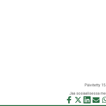
Päivitetty 15
Jaa sosiaalisessa me
Jaa
Jaa
Jaa
Jaa
Ja
tämä
tämä
tämä
tämä
tä