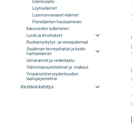
Eläinsuojelu
alavalikko
Löytöeläimet
Luonnonvaraiset eläimet
Pieneläinten hautaaminen
Kaivoveden tutkiminen
Avaa
Luvat ja ilmoitukset
tai
Ruokamyrkytys- ja vesiepidemiat
sulje
Avaa
Sisäilman terveyshaitat ja kodin
alavalikko
tai
haittaeläimet
sulje
Uimarannat ja vedenlaatu
alavalikko
Valvontasuunnitelmat ja -maksut
Ympäristöterveydenhuollon
laatujärjestelmä
Avaa
Kestävä kehitys
tai
sulje
alavalikko