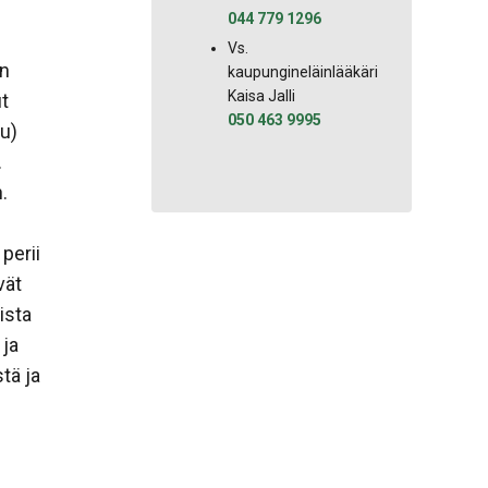
044 779 1296
Vs.
in
kaupungineläinlääkäri
Kaisa Jalli
t
050 463 9995
u)
.
.
 perii
vät
ista
 ja
tä ja