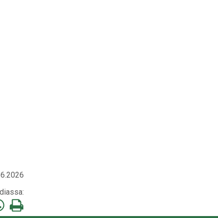
.6.2026
diassa:
a
Tulosta
mä
tämä