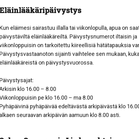
Eläinlääkäripäivystys
Kun eläimesi sairastuu illalla tai viikonlopulla, apua on saat
päivystäviltä eläinlääkäreiltä. Päivystysnumerot iltaisin ja
viikonloppuisin on tarkoitettu kiireellisiä hätätapauksia va
Päivystysvastaanoton sijainti vaihtelee sen mukaan, kuk
eläinlääkäreistä on päivystysvuorossa.
Päivystysajat:
Arkisin klo 16.00 – 8.00
Viikonloppuisin pe klo 16.00 – ma 8.00
Pyhäpäivinä pyhäpäivää edeltävästä arkipäivästä klo 16.0
alkaen seuraavan arkipäivän aamuun klo 8.00 asti.