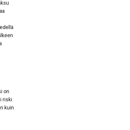
aksu
aa
edellä
jälkeen
a
si on
 riski
n kuin