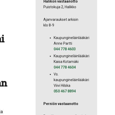
Halikon vastaanotto
Puistokuja 2, Halikko
Ajanvaraukset arkisin
klo 8-9
i
Kaupungineläinlääkäri
Anne Partti
044 778 4603
Kaupungineläinlääkäri
Kaisa Kotamäki
044 778 4604
Vs.
an
kaupungineläinlääkäri
Viivi Hilska
050 467 8894
Perniön vastaanotto
ja