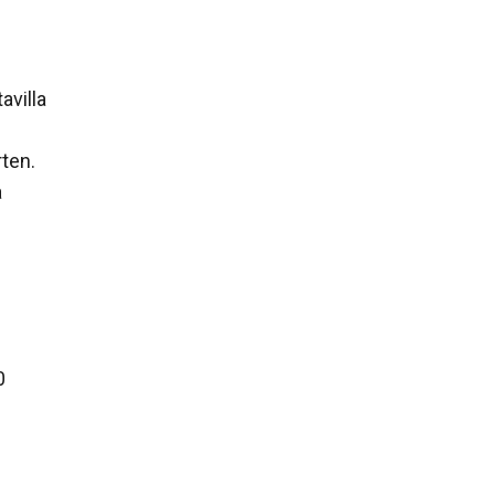
avilla
rten.
a
0