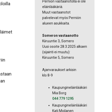
Perniön vastaanotolla ei ole
loilla
eläinlääkäriä.
Muut vastaanotot
palvelevat myös Perniön
alueen asukkaita.
eläimet
Someron vastaanotto
Kiiruuntie 3, Somero
Uusi osoite 28.3.2025 alkaen
(sijainti ei muutu):
Kiiruuntie 5, Somero
iin
Ajanvaraukset arkisin
astaan
klo 8-9
san
Kaupungineläinlääkäri
Mia Borg
044 779 1295
Kaupungineläinlääkäri
Kati Moilanen