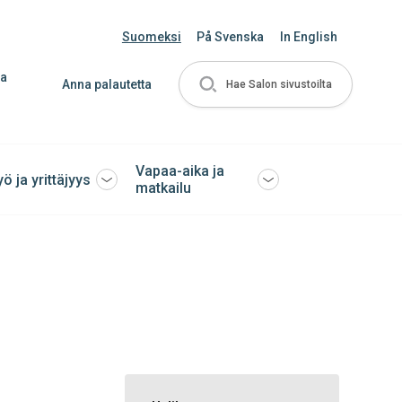
Suomeksi
På Svenska
In English
ja
Anna palautetta
Hae Salon sivustoilta
Vapaa-aika ja
yö ja yrittäjyys
Avaa
Avaa
matkailu
tai
tai
sulje
sulje
ko
alavalikko
alavalikko