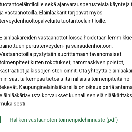
tuotantoeläintiloille sekä ajanvarausperusteisia käyntejä ti
ja vastaanotoilla. Eläinlääkärit tarjoavat myös
terveydenhuoltopalveluita tuotantoeläintiloille.
Eläinlääkäreiden vastaanottotiloissa hoidetaan lemmikki
painottuen perusterveyden- ja sairaudenhoitoon.
Vastaanotoilla pystytään suorittamaan tavanomaiset
toimenpiteet kuten rokotukset, hammaskiven poistot,
kastraatiot ja kissojen steriloinnit. Ota yhteyttä eläinlääkär
niin saat tarkempaa tietoa siitä millaisia toimenpiteitä he
tekevät. Kaupungineläinlääkäreillä on oikeus periä antam
eläinlääkäriavusta korvaukset kunnallisen eläinlääkäritak
mukaisesti.
Halikon vastaanoton toimenpidehinnasto (pdf)