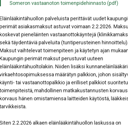
Someron vastaanoton toimenpidehinnasto (pdf)
Eläinlääkintähuollon palveluista perittävät uudet kaupung
perimät asiakasmaksut astuvat voimaan 2.2.2026. Maksu
koskevat pieneläinten vastaanottokäyntejä (klinikkamaks
sekä täydentäviä palveluita (tuntiperusteinen hinnoittelu)
Maksut vaihtelevat toimenpiteen ja käytetyn ajan mukaan
Kaupungin perimät maksut perustuvat uuteen
eläinlääkintähuoltolakiin. Niiden lisäksi kunnaneläinlääkäri
virkaehtosopimuksessa määrätyn palkkion, johon sisälty
käynti- tai vastaanottopalkkio ja erilliset palkkiot suoritetu
toimenpiteistä, mahdollinen matkakustannusten korvaus
korvaus hänen omistamiensa laitteiden käytöstä, lääkkeis
tarvikkeista.
Siten 2.2.2026 alkaen eläinlääkintähuollon laskussa on