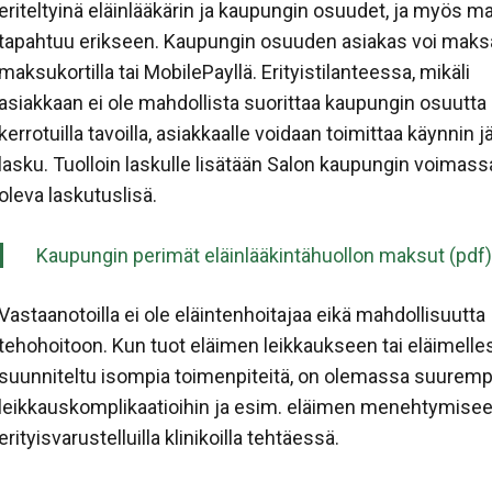
eriteltyinä eläinlääkärin ja kaupungin osuudet, ja myös m
tapahtuu erikseen. Kaupungin osuuden asiakas voi maks
maksukortilla tai MobilePayllä. Erityistilanteessa, mikäli
asiakkaan ei ole mahdollista suorittaa kaupungin osuutta 
kerrotuilla tavoilla, asiakkaalle voidaan toimittaa käynnin 
lasku. Tuolloin laskulle lisätään Salon kaupungin voimass
oleva laskutuslisä.
Kaupungin perimät eläinlääkintähuollon maksut (pdf)
Vastaanotoilla ei ole eläintenhoitajaa eikä mahdollisuutta
tehohoitoon. Kun tuot eläimen leikkaukseen tai eläimelle
suunniteltu isompia toimenpiteitä, on olemassa suurempi
leikkauskomplikaatioihin ja esim. eläimen menehtymisee
erityisvarustelluilla klinikoilla tehtäessä.