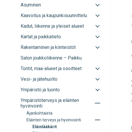
Avaa
Asuminen
tai
Avaa
Kaavoitus ja kaupunkisuunnittelu
sulje
tai
alavalikko
Avaa
Kadut, liikenne ja yleiset alueet
sulje
tai
alavalikko
Avaa
Kartat ja paikkatieto
sulje
tai
alavalikko
Avaa
Rakentaminen ja kiinteistöt
sulje
tai
alavalikko
Salon joukkoliikenne – Paikku
sulje
alavalikko
Avaa
Tontit, maa-alueet ja osoitteet
tai
Avaa
Vesi- ja jätehuolto
sulje
tai
alavalikko
Avaa
Ympäristö ja luonto
sulje
tai
alavalikko
Avaa
Ympäristöterveys ja eläinten
sulje
tai
hyvinvointi
alavalikko
sulje
Ajankohtaista
alavalikko
Avaa
Eläinten terveys ja hyvinvointi
tai
Eläinlääkärit
sulje