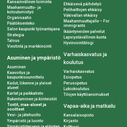
Kansainvälinen toiminta
Ehkäisevä päihdetyö
Maahanmuutto- ja
Pelihaittojen ehkäisy
kotoutumistyö
Väkivallan ehkäisy
Organisaatio
Maahanmuuttajalle – For
Päätöksenteko
immigrants
Salon kaupunki työnantajana
Ikääntyneiden palvelut
Strategia
Lapsiystävällinen kunta
Talous
Hyvinvointiblogi
Viestintä ja markkinointi
Varhaiskasvatus ja
Asuminen ja ympäristö
koulutus
Asuminen
Varhaiskasvatus
Kaavoitus ja
kaupunkisuunnittelu
Esiopetus
Kadut, liikenne ja yleiset
Perusopetus
alueet
Lukiokoulutus
Kartat ja paikkatieto
Tilojen käyttöanomukset
Rakentaminen ja kiinteistöt
Tontit, maa-alueet ja
Vapaa-aika ja matkailu
osoitteet
Vesi- ja jätehuolto
Kansalaisopisto
Ympäristö ja luonto
Kirjasto
Ympäristöterveys ja eläinten
Kulttuuri