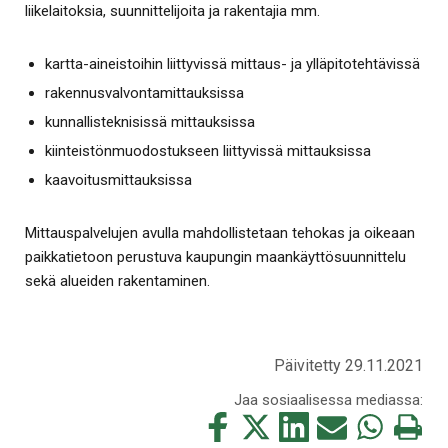
liikelaitoksia, suunnittelijoita ja rakentajia mm.
kartta-aineistoihin liittyvissä mittaus- ja ylläpitotehtävissä
rakennusvalvontamittauksissa
kunnallisteknisissä mittauksissa
kiinteistönmuodostukseen liittyvissä mittauksissa
kaavoitusmittauksissa
Mittauspalvelujen avulla mahdollistetaan tehokas ja oikeaan
paikkatietoon perustuva kaupungin maankäyttösuunnittelu
sekä alueiden rakentaminen.
Päivitetty 29.11.2021
Jaa sosiaalisessa mediassa:
Jaa
Jaa
Jaa
Jaa
Jaa
Tulosta