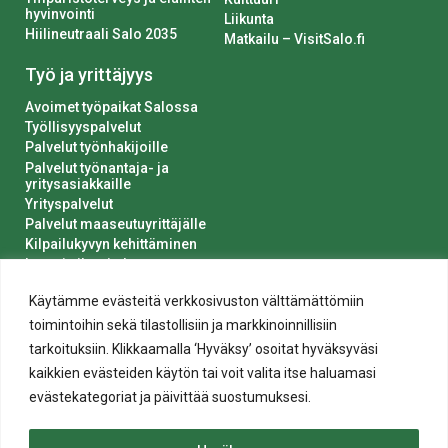
hyvinvointi
Liikunta
Hiilineutraali Salo 2035
Matkailu – VisitSalo.fi
Työ ja yrittäjyys
Avoimet työpaikat Salossa
Työllisyyspalvelut
Palvelut työnhakijoille
Palvelut työnantaja- ja
yritysasiakkaille
Yrityspalvelut
Palvelut maaseutuyrittäjälle
Kilpailukyvyn kehittäminen
Luvat ja ilmoitukset
Kaupungin hankinnat
Käytämme evästeitä verkkosivuston välttämättömiin
toimintoihin sekä tilastollisiin ja markkinoinnillisiin
tarkoituksiin. Klikkaamalla ‘Hyväksy’ osoitat hyväksyväsi
kaikkien evästeiden käytön tai voit valita itse haluamasi
evästekategoriat ja päivittää suostumuksesi.
Tietosuoja