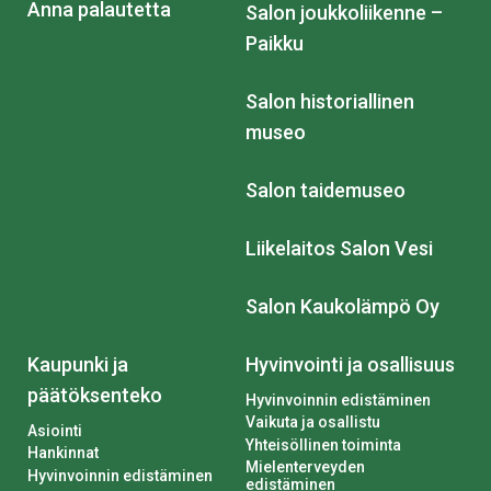
Anna palautetta
Salon joukkoliikenne –
Paikku
Salon historiallinen
museo
Salon taidemuseo
Liikelaitos Salon Vesi
Salon Kaukolämpö Oy
Kaupunki ja
Hyvinvointi ja osallisuus
päätöksenteko
Hyvinvoinnin edistäminen
Vaikuta ja osallistu
Asiointi
Yhteisöllinen toiminta
Hankinnat
Mielenterveyden
Hyvinvoinnin edistäminen
edistäminen