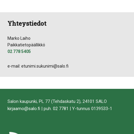
tämä
tämä
tämä
tämä
tämä
tämä
Facebookissa
Twitterissä
LinkedIn:ssä
sähköpostitse
WhatsApp:ss
sivu
Yhteystiedot
Marko Laiho
Paikkatietopäällikkö
02 778 5405
e-mail: etunimi.sukunimi@salo.fi
Salon kaupunki, PL 77 (Tehdaskatu 2), 24101 SALO
kirjaamo@salo.fi
| puh.
02 7781
| Y-tunnus 0139533-1