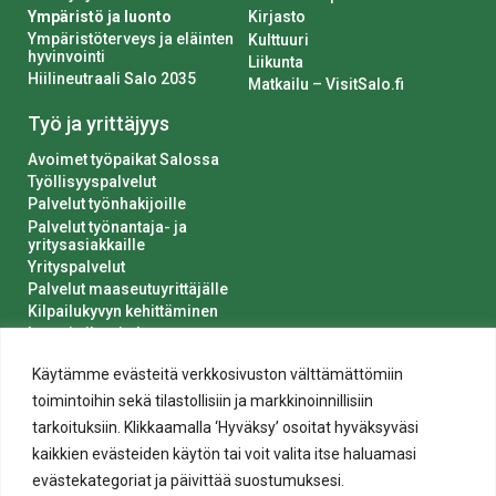
Ympäristö ja luonto
Kirjasto
Ympäristöterveys ja eläinten
Kulttuuri
hyvinvointi
Liikunta
Hiilineutraali Salo 2035
Matkailu – VisitSalo.fi
Työ ja yrittäjyys
Avoimet työpaikat Salossa
Työllisyyspalvelut
Palvelut työnhakijoille
Palvelut työnantaja- ja
yritysasiakkaille
Yrityspalvelut
Palvelut maaseutuyrittäjälle
Kilpailukyvyn kehittäminen
Luvat ja ilmoitukset
Kaupungin hankinnat
Käytämme evästeitä verkkosivuston välttämättömiin
toimintoihin sekä tilastollisiin ja markkinoinnillisiin
tarkoituksiin. Klikkaamalla ‘Hyväksy’ osoitat hyväksyväsi
kaikkien evästeiden käytön tai voit valita itse haluamasi
evästekategoriat ja päivittää suostumuksesi.