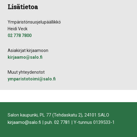
Lisätietoa
Ympäristönsuojelupäällikkö
Heidi Veck
02 778 7800
Asiakirjat kirjaamoon
kirjaamo​@​salo.​fi​
Muut yhteydenotot
ymparistotoimi​@​salo.fi
Salon kaupunki, PL 77 (Tehdaskatu 2), 24101 SALO
kirjaamo@salo.fi
| puh.
02 7781
| Y-tunnus 0139533-1