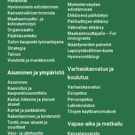
Hankinnat
Mielenterveyden
Hyvinvoinnin edistäminen
edistäminen
Kansainvälinen toiminta
Ehkäisevä päihdetyö
Maahanmuutto- ja
Pelihaittojen ehkäisy
kotoutumistyö
Väkivallan ehkäisy
Organisaatio
Maahanmuuttajalle – For
Päätöksenteko
immigrants
Salon kaupunki työnantajana
Ikääntyneiden palvelut
Strategia
Lapsiystävällinen kunta
Talous
Hyvinvointiblogi
Viestintä ja markkinointi
Varhaiskasvatus ja
Asuminen ja ympäristö
koulutus
Asuminen
Varhaiskasvatus
Kaavoitus ja
kaupunkisuunnittelu
Esiopetus
Kadut, liikenne ja yleiset
Perusopetus
alueet
Lukiokoulutus
Kartat ja paikkatieto
Tilojen käyttöanomukset
Rakentaminen ja kiinteistöt
Tontit, maa-alueet ja
Vapaa-aika ja matkailu
osoitteet
Vesi- ja jätehuolto
Kansalaisopisto