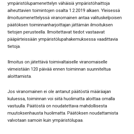
ympäristölupamenettelyn vähäisiä ympäristöhaittoja
aiheuttavien toimintojen osalta 1.2.2019 alkaen. Yleisessä
ilmoitusmenettelyssä viranomainen antaa valituskelpoisen
päätöksen toiminnanharjoittajan jättämän ilmoituksen
tietojen perusteella. Ilmoitettavat tiedot vastaavat
pääpiirteissään ympäristölupahakemuksessa vaadittavia
tietoja.
Ilmoitus on jätettävä toimivaltaiselle viranomaiselle
viimeistään 120 päivää ennen toiminnan suunniteltua
aloittamista.
Jos viranomainen ei ole antanut päätöstä määräajan
kuluessa, toiminnan voi siitä huolimatta aloittaa omalla
vastuulla. Päätöstä on noudatettava mahdollisesta
muutoksenhausta huolimatta. Päätöksen noudattamista
valvotaan samoin kuin ympäristölupaa.