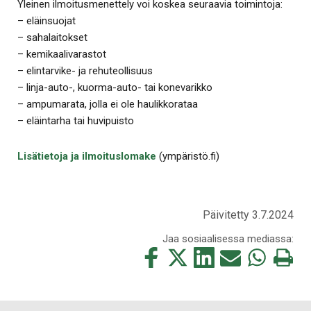
Yleinen ilmoitusmenettely voi koskea seuraavia toimintoja:
– eläinsuojat
– sahalaitokset
– kemikaalivarastot
– elintarvike- ja rehuteollisuus
– linja-auto-, kuorma-auto- tai konevarikko
– ampumarata, jolla ei ole haulikkorataa
– eläintarha tai huvipuisto
Lisätietoja ja ilmoituslomake
(ympäristö.fi)
Päivitetty 3.7.2024
Jaa sosiaalisessa mediassa:
Jaa
Jaa
Jaa
Jaa
Jaa
Tulosta
tämä
tämä
tämä
tämä
tämä
tämä
Facebookissa
Twitterissä
LinkedIn:ssä
sähköpostitse
WhatsApp:ss
sivu