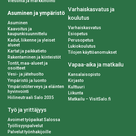
Viestintä ja markkinointi
Varhaiskasvatus ja
Asuminen ja ympäristö
koulutus
Asuminen
Varhaiskasvatus
Kaavoitus ja
kaupunkisuunnittelu
Esiopetus
Kadut, liikenne ja yleiset
Perusopetus
alueet
Lukiokoulutus
Kartat ja paikkatieto
Tilojen käyttöanomukset
Rakentaminen ja kiinteistöt
Tontit, maa-alueet ja
Vapaa-aika ja matkailu
osoitteet
Vesi- ja jätehuolto
Kansalaisopisto
Ympäristö ja luonto
Kirjasto
Ympäristöterveys ja eläinten
Kulttuuri
hyvinvointi
Liikunta
Hiilineutraali Salo 2035
Matkailu – VisitSalo.fi
Työ ja yrittäjyys
Avoimet työpaikat Salossa
Työllisyyspalvelut
Palvelut työnhakijoille