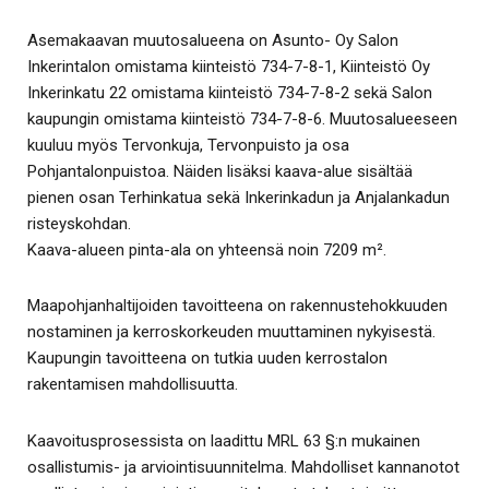
Asemakaavan muutosalueena on Asunto- Oy Salon
Inkerintalon omistama kiinteistö 734-7-8-1, Kiinteistö Oy
Inkerinkatu 22 omistama kiinteistö 734-7-8-2 sekä Salon
kaupungin omistama kiinteistö 734-7-8-6. Muutosalueeseen
kuuluu myös Tervonkuja, Tervonpuisto ja osa
Pohjantalonpuistoa. Näiden lisäksi kaava-alue sisältää
pienen osan Terhinkatua sekä Inkerinkadun ja Anjalankadun
risteyskohdan.
Kaava-alueen pinta-ala on yhteensä noin 7209 m².
Maapohjanhaltijoiden tavoitteena on rakennustehokkuuden
nostaminen ja kerroskorkeuden muuttaminen nykyisestä.
Kaupungin tavoitteena on tutkia uuden kerrostalon
rakentamisen mahdollisuutta.
Kaavoitusprosessista on laadittu MRL 63 §:n mukainen
osallistumis- ja arviointisuunnitelma. Mahdolliset kannanotot