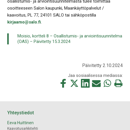
osallistumis- ja arviointisuunnitelmasta tulee toimittaa
osoitteeseen Salon kaupunki, Maankäyttöpalvelut /
kaavoitus, PL 77, 24101 SALO tai sähköpostilla
kirjaamo@salo.fi
.
Moisio, kortteli 8 – Osallistumis- ja arviointisuunnitelma
(OAS) – Päivitetty 15.3.2024
Päivitetty 2.10.2024
Jaa sosiaalisessa mediassa:
Jaa
Jaa
Jaa
Jaa
Jaa
Tulosta
tämä
tämä
tämä
tämä
tämä
tämä
Facebookissa
Twitterissä
LinkedIn:ssä
sähköpostitse
WhatsApp:ss
sivu
Yhteystiedot
Eeva Huittinen
Kaavoitusarkkitehti