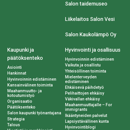
Salon taidemuseo
Liikelaitos Salon Vesi
Salon Kaukolämpö Oy
Kaupunki ja
Hyvinvointi ja osallisuus
päätöksenteko
Hyvinvoinnin edistäminen
Vaikuta ja osallistu
Asiointi
Yhteisöllinen toiminta
Hankinnat
Mielenterveyden
Hyvinvoinnin edistäminen
edistäminen
Kansainvälinen toiminta
Ehkäisevä päihdetyö
Maahanmuutto- ja
Pelihaittojen ehkäisy
kotoutumistyö
Väkivallan ehkäisy
Organisaatio
Maahanmuuttajalle – For
Päätöksenteko
immigrants
Salon kaupunki työnantajana
Ikääntyneiden palvelut
Strategia
Lapsiystävällinen kunta
Talous
Hyvinvointiblogi