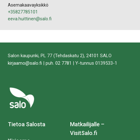
Asemakaavayksikkö
+35827785101
eeva.huittinen@salo.fi
Salon kaupunki, PL 77 (Tehdaskatu 2), 24101 SALO
kirjaamo@salo.fi
| puh.
02 7781
| Y-tunnus 0139533-1
Tietoa Salosta
Matkailijalle –
VisitSalo.fi