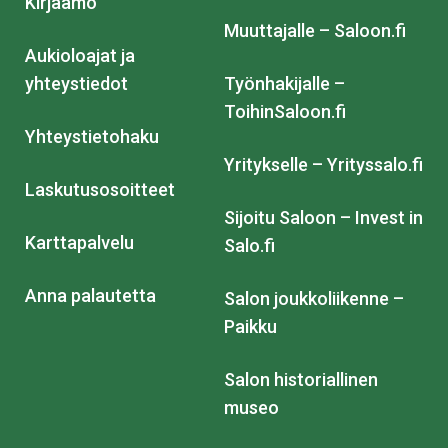
Kirjaamo
Muuttajalle – Saloon.fi
Aukioloajat ja
yhteystiedot
Työnhakijalle –
ToihinSaloon.fi
Yhteystietohaku
Yritykselle – Yrityssalo.fi
Laskutusosoitteet
Sijoitu Saloon – Invest in
Karttapalvelu
Salo.fi
Anna palautetta
Salon joukkoliikenne –
Paikku
Salon historiallinen
museo