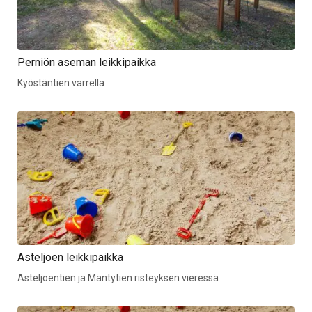
Perniön aseman leikkipaikka
Kyöstäntien varrella
Asteljoen leikkipaikka
Asteljoentien ja Mäntytien risteyksen vieressä