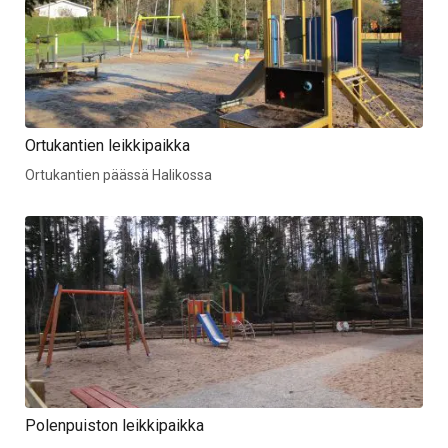
Ortukantien leikkipaikka
Ortukantien päässä Halikossa
Polenpuiston leikkipaikka