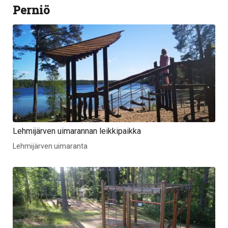
Perniö
Lehmijärven uimarannan leikkipaikka
Lehmijärven uimaranta