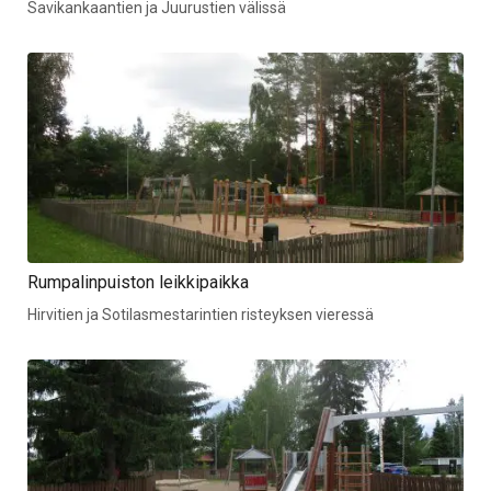
Savikankaantien ja Juurustien välissä
Rumpalinpuiston leikkipaikka
Hirvitien ja Sotilasmestarintien risteyksen vieressä