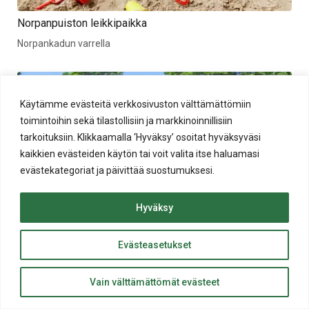
Norpanpuiston leikkipaikka
Norpankadun varrella
Käytämme evästeitä verkkosivuston välttämättömiin
toimintoihin sekä tilastollisiin ja markkinoinnillisiin
tarkoituksiin. Klikkaamalla ‘Hyväksy’ osoitat hyväksyväsi
kaikkien evästeiden käytön tai voit valita itse haluamasi
evästekategoriat ja päivittää suostumuksesi.
Hyväksy
Omppupuiston leikkipaikka
Uskelankirkkotien ja Lukkarinkujan risteyksen vieressä
Evästeasetukset
ylös
Takaisin
Vain välttämättömät evästeet