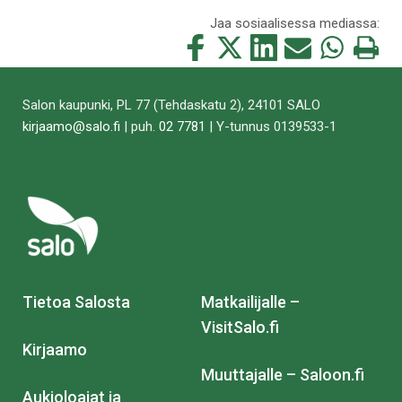
Jaa sosiaalisessa mediassa:
Jaa
Jaa
Jaa
Jaa
Jaa
Tulosta
tämä
tämä
tämä
tämä
tämä
tämä
Facebookissa
Twitterissä
LinkedIn:ssä
sähköpostitse
WhatsApp:ss
sivu
Salon kaupunki, PL 77 (Tehdaskatu 2), 24101 SALO
kirjaamo@salo.fi
| puh.
02 7781
| Y-tunnus 0139533-1
Tietoa Salosta
Matkailijalle –
VisitSalo.fi
Kirjaamo
Muuttajalle – Saloon.fi
Aukioloajat ja