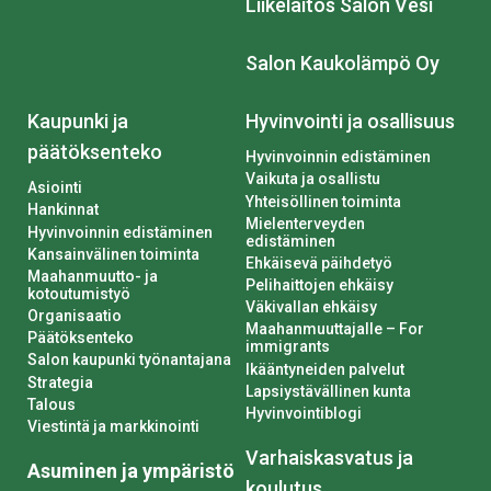
Liikelaitos Salon Vesi
Salon Kaukolämpö Oy
Kaupunki ja
Hyvinvointi ja osallisuus
päätöksenteko
Hyvinvoinnin edistäminen
Vaikuta ja osallistu
Asiointi
Yhteisöllinen toiminta
Hankinnat
Mielenterveyden
Hyvinvoinnin edistäminen
edistäminen
Kansainvälinen toiminta
Ehkäisevä päihdetyö
Maahanmuutto- ja
Pelihaittojen ehkäisy
kotoutumistyö
Väkivallan ehkäisy
Organisaatio
Maahanmuuttajalle – For
Päätöksenteko
immigrants
Salon kaupunki työnantajana
Ikääntyneiden palvelut
Strategia
Lapsiystävällinen kunta
Talous
Hyvinvointiblogi
Viestintä ja markkinointi
Varhaiskasvatus ja
Asuminen ja ympäristö
koulutus