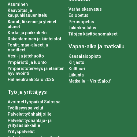
Asuminen
Varhaiskasvatus
Kaavoitus ja
kaupunkisuunnittelu
Esiopetus
Kadut, liikenne ja yleiset
Perusopetus
alueet
Lukiokoulutus
Kartat ja paikkatieto
Tilojen käyttöanomukset
Rakentaminen ja kiinteistöt
Tontit, maa-alueet ja
Vapaa-aika ja matkailu
osoitteet
Vesi- ja jätehuolto
Kansalaisopisto
Ympäristö ja luonto
Kirjasto
Ympäristöterveys ja eläinten
Kulttuuri
hyvinvointi
Liikunta
Hiilineutraali Salo 2035
Matkailu – VisitSalo.fi
Työ ja yrittäjyys
Avoimet työpaikat Salossa
Työllisyyspalvelut
Palvelut työnhakijoille
Palvelut työnantaja- ja
yritysasiakkaille
Yrityspalvelut