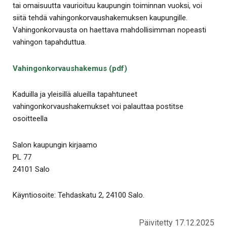
tai omaisuutta vaurioituu kaupungin toiminnan vuoksi, voi
siitä tehdä vahingonkorvaushakemuksen kaupungille.
Vahingonkorvausta on haettava mahdollisimman nopeasti
vahingon tapahduttua.
Vahingonkorvaushakemus (pdf)
Kaduilla ja yleisillä alueilla tapahtuneet
vahingonkorvaushakemukset voi palauttaa postitse
osoitteella
Salon kaupungin kirjaamo
PL 77
24101 Salo
Käyntiosoite: Tehdaskatu 2, 24100 Salo.
Päivitetty 17.12.2025