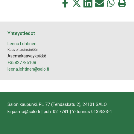
Jaa
Jaa
Jaa
Jaa
Jaa
Tulosta
tämä
tämä
tämä
tämä
tämä
tämä
Facebookissa
Twitterissä
LinkedIn:ssä
sähköpostitse
WhatsApp:ss
sivu
Yhteystiedot
Leena Lehtinen
Kaavoitusinsinööri
Asemakaavayksikkö
+35827785108
leena.lehtinen@salo.fi
Salon kaupunki, PL 77 (Tehdaskatu 2), 24101 SALO
kirjaamo@salo.fi
| puh.
02 7781
| Y-tunnus 0139533-1