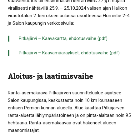
Kaavaehdotus oli ensimmäisen kerran MRA 27 §:n nojalla
virallisesti nähtävillä 25.9. – 25.10.2024 välisen ajan Halikon
virastotalon 2. kerroksen aulassa osoitteessa Hornintie 2-4
ja Salon kaupungin verkkosivulla:
Pitkäjärvi – Kaavakartta, ehdotusvaihe (pdf)
Pitkäjärvi – Kaavamääräykset, ehdotusvaihe (pdf)
Aloitus- ja laatimisvaihe
Ranta-asemakaava Pitkäjärven suunnittelualue sijaitsee
Salon kaupungissa, keskustasta noin 10 km lounaaseen
entisen Perniön kunnan alueella. Alue käsittää Pitkäjärven
ranta-aluetta lähiympäristöineen ja on pinta-alaltaan noin 95
hehtaaria. Ranta-asemakaavaa ovat hakeneet alueen
maanomistajat.