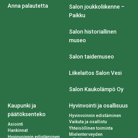
Anna palautetta
Salon joukkoliikenne –
Paikku
Salon historiallinen
museo
Salon taidemuseo
Liikelaitos Salon Vesi
Salon Kaukolämpö Oy
Kaupunki ja
Hyvinvointi ja osallisuus
päätöksenteko
Hyvinvoinnin edistäminen
Vaikuta ja osallistu
Asiointi
Yhteisöllinen toiminta
Hankinnat
Mielenterveyden
Hyvinvoinnin edistäminen