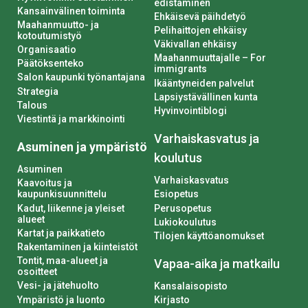
edistäminen
Kansainvälinen toiminta
Ehkäisevä päihdetyö
Maahanmuutto- ja
Pelihaittojen ehkäisy
kotoutumistyö
Väkivallan ehkäisy
Organisaatio
Maahanmuuttajalle – For
Päätöksenteko
immigrants
Salon kaupunki työnantajana
Ikääntyneiden palvelut
Strategia
Lapsiystävällinen kunta
Talous
Hyvinvointiblogi
Viestintä ja markkinointi
Varhaiskasvatus ja
Asuminen ja ympäristö
koulutus
Asuminen
Varhaiskasvatus
Kaavoitus ja
kaupunkisuunnittelu
Esiopetus
Kadut, liikenne ja yleiset
Perusopetus
alueet
Lukiokoulutus
Kartat ja paikkatieto
Tilojen käyttöanomukset
Rakentaminen ja kiinteistöt
Tontit, maa-alueet ja
Vapaa-aika ja matkailu
osoitteet
Vesi- ja jätehuolto
Kansalaisopisto
Ympäristö ja luonto
Kirjasto