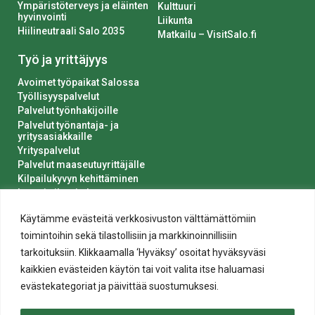
Ympäristöterveys ja eläinten
Kulttuuri
hyvinvointi
Liikunta
Hiilineutraali Salo 2035
Matkailu – VisitSalo.fi
Työ ja yrittäjyys
Avoimet työpaikat Salossa
Työllisyyspalvelut
Palvelut työnhakijoille
Palvelut työnantaja- ja
yritysasiakkaille
Yrityspalvelut
Palvelut maaseutuyrittäjälle
Kilpailukyvyn kehittäminen
Luvat ja ilmoitukset
Kaupungin hankinnat
Käytämme evästeitä verkkosivuston välttämättömiin
toimintoihin sekä tilastollisiin ja markkinoinnillisiin
tarkoituksiin. Klikkaamalla ‘Hyväksy’ osoitat hyväksyväsi
kaikkien evästeiden käytön tai voit valita itse haluamasi
evästekategoriat ja päivittää suostumuksesi.